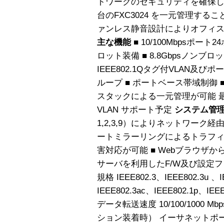
トワークのセキュリティを確保しま
台のFXC3024 を一元管理す
ァンレス静音設計によりオフィ
主な機能
■ 10/100Mbpsポー
ロット装備 ■ 8.8Gbpsノンブロ
IEEE802.1Qタグ付VLAN及び
ループ ■ ポートベース帯域制御 ■ I
スタックによる一元管理が可能 最大8台 ■
VLAN サポート予定
システム管
1,2,3,9）によりネットワーク経由で
ートミラーリングによるトラフ
害対応が可能 ■ Webブラウザから
サーバを利用したF/W及び設定
規格 IEEE802.3、IEEE802.3u 、I
IEEE802.3ac、IEEE802.1p、IEE
データ転送速度 10/100/1000 Mb
ション装着時） イーサネットポート 10B