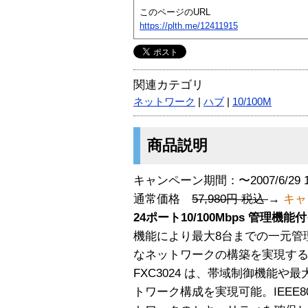
このページのURL
https://plth.me/12411915
関連カテゴリ
ネットワーク
|
ハブ
|
10/100M
商品説明
キャンペーン期間：〜2007/6/29 
通常価格
57,980円 税込
→
キャ
24ポート10/100Mbps 管理
機能により最大8台までの一元管理が
なネットワークの構築を実現する
FXC3024 は、帯域制御機能や最
トワーク構成を実現可能。IEEE8