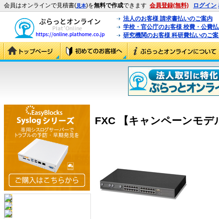
会員はオンラインで見積書(
)を
無料で作成
できます
会員登録(無料)
ログイン
見本
法人のお客様 請求書払いのご案内
学校・官公庁のお客様 校費・公費
研究機関のお客様 科研費払いのご案
FXC 【キャンペーンモデル】FX