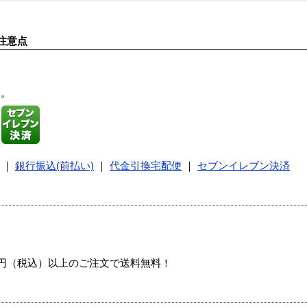
注意点
す。
｜
銀行振込(前払い)
｜
代金引換宅配便
｜
セブンイレブン決済
00円（税込）以上のご注文で送料無料！