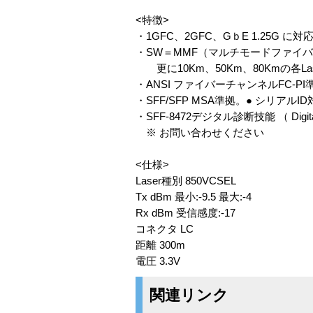
<特徴>
・1GFC、2GFC、GｂE 1.25G に対
・SW＝MMF（マルチモードファイ
更に10Km、50Km、80Kmの各L
・ANSI ファイバーチャンネルFC-PI
・SFF/SFP MSA準拠。● シリアルI
・SFF-8472デジタル診断技能 （ Digital
※ お問い合わせください
<仕様>
Laser種別 850VCSEL
Tx dBm 最小:-9.5 最大:-4
Rx dBm 受信感度:-17
コネクタ LC
距離 300m
電圧 3.3V
関連リンク