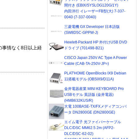
間付き (EBIX/SYSLOG120G/1Y)
内田洋行 イレーザーFB型(大) 7-337-
0040 (7-337-0040)
三菱電機 GX Developer 日本語版
(SW8D5C-GPPW-J)
Hewlett-Packard HP 外付けUSB DVD
の事情なく8日以上経
ドライブ (701498-B21)
CISCO Japan 250V AC Type A Power
Cable (CAB-TA-250V-JP=)
PLAT'HOME OpenBlocks IX9 Debian
11搭載モデル (OBSIX9/D11A)
金井電器産業 MINI KEYBOARD Pro
USBモデル 英語版 (金井電器)
(HMB632KUS/R)
大電 100BASE-TX/FXメディアコンバ
ータ DN2800GE (DN2800GE)
エイム電子 光ファイバーケーブル
DLC/DSC MM62.5 2m (AFP2-
DLC/DSC-62-02)