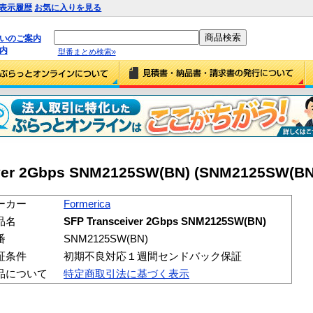
表示履歴
お気に入りを見る
払いのご案内
内
型番まとめ検索»
iver 2Gbps SNM2125SW(BN) (SNM2125SW(BN
ーカー
Formerica
品名
SFP Transceiver 2Gbps SNM2125SW(BN)
番
SNM2125SW(BN)
証条件
初期不良対応１週間センドバック保証
品について
特定商取引法に基づく表示