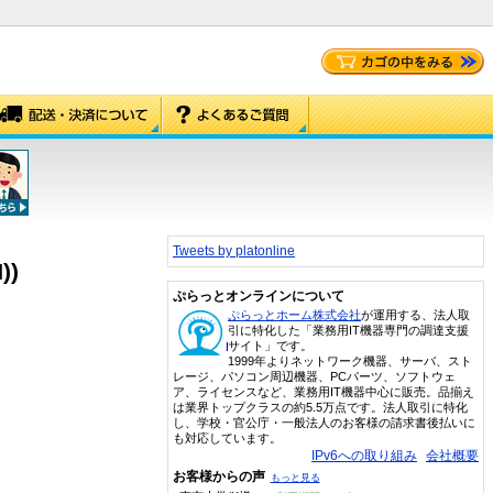
Tweets by platonline
))
ぷらっとオンラインについて
ぷらっとホーム株式会社
が運用する、法人取
引に特化した「業務用IT機器専門の調達支援
サイト」です。
1999年よりネットワーク機器、サーバ、スト
レージ、パソコン周辺機器、PCパーツ、ソフトウェ
ア、ライセンスなど、業務用IT機器中心に販売。品揃え
は業界トップクラスの約5.5万点です。法人取引に特化
し、学校・官公庁・一般法人のお客様の請求書後払いに
も対応しています。
IPv6への取り組み
会社概要
お客様からの声
もっと見る