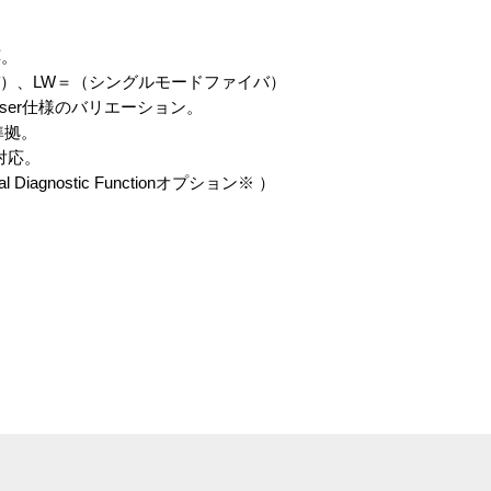
応。
バ）、LW＝（シングルモードファイバ）
aser仕様のバリエーション。
準拠。
D対応。
 Diagnostic Functionオプション※ ）