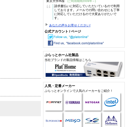
東京大学/K様
(ご利用期間2009年～)
“
請求書払いに対応していただいているので利用
しております。メールでの問い合わせにも丁寧
に対応していただけるので大変ありがたいで
す。
あなたの声をお寄せください!
公式アカウント / ページ
ぷらっとホーム社製品
当社ブランドの製品情報はこちら
人気・定番メーカー
ぷらっとオンラインで人気のメーカーをご紹介！