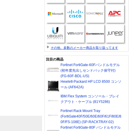
その他、多数のメーカー商品を取り扱ってます
注目の商品
Fortinet FortiGate-60Fバンドルモデル
(初年度先出しセンドバック保守付)
(FG-60F-BDL-US)
Hewlett-Packard HP LCD 8500 コンソ
ール (AF642A)
IBM Flex System コンソール・ブレイ
クアウト・ケーブル (81Y5286)
Fortinet Rack Mount Tray
(FortiGate40F/50E/60E/60F/61F/80E/8
0F/FS-108E) (SP-RACKTRAY-02)
Fortinet FortiGate-80F バンドルモデル