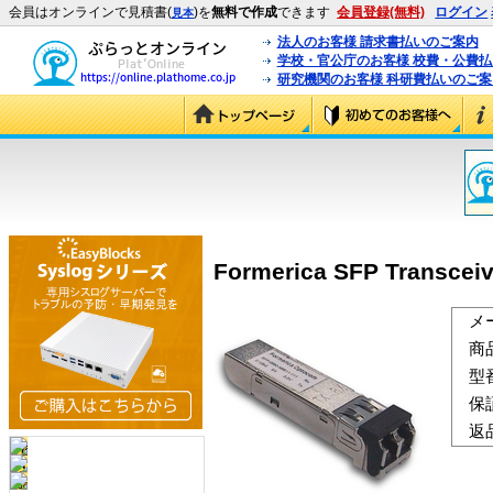
会員はオンラインで見積書(
)を
無料で作成
できます
会員登録(無料)
ログイン
見本
法人のお客様 請求書払いのご案内
学校・官公庁のお客様 校費・公費
研究機関のお客様 科研費払いのご案
Formerica SFP Transce
メ
商
型
保
返