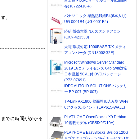
富士通 POS-Cサーマルロール紙(高保
存) (0722410-P)
パナソニック 感熱記録紙B4(6本入り)
ます。
UG-0001B4 (UG-0001B4)
応研 販売大臣 NX スタンドアロン
(OKN-423533)
大電 環境対応 1000BASE-T/X メディ
アコンバータ (DN1800SG2E)
Microsoft Windows Server Standard
2019 16コアライセンス 64bitWin対応
日本語版 5CAL付 DVDパッケージ
(P73-07691)
IDEC AUTO-ID SOLUTIONS バッテリ
ー BP-007 (BP-007)
TP-Link AX1800 壁面埋め込み型 Wi-Fi
6アクセスポイント (EAP615-WALL)
PLAT'HOME OpenBlocks IX9 Debian
着までに時間がかかる
10搭載モデル (OBSIX9/D10A)
PLAT'HOME EasyBlocks Syslog 120G
サブスクリプション(保守サービス) 1年