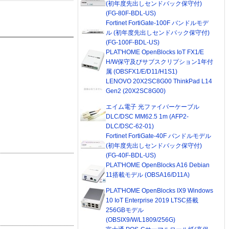
(初年度先出しセンドバック保守付)
(FG-80F-BDL-US)
Fortinet FortiGate-100F バンドルモデ
ル (初年度先出しセンドバック保守付)
(FG-100F-BDL-US)
PLAT'HOME OpenBlocks IoT FX1/E
H/W保守及びサブスクリプション1年付
属 (OBSFX1/E/D11/H1S1)
LENOVO 20X2SC8G00 ThinkPad L14
Gen2 (20X2SC8G00)
エイム電子 光ファイバーケーブル
DLC/DSC MM62.5 1m (AFP2-
DLC/DSC-62-01)
Fortinet FortiGate-40F バンドルモデル
(初年度先出しセンドバック保守付)
(FG-40F-BDL-US)
PLAT'HOME OpenBlocks A16 Debian
11搭載モデル (OBSA16/D11A)
PLAT'HOME OpenBlocks IX9 Windows
10 IoT Enterprise 2019 LTSC搭載
256GBモデル
(OBSIX9/W/L1809/256G)