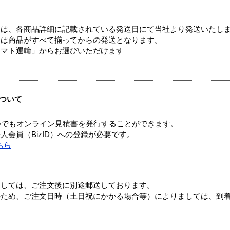
ては、各商品詳細に記載されている発送日にて当社より発送いたし
送は商品がすべて揃ってからの発送となります。
ヤマト運輸」からお選びいただけます
ついて
つでもオンライン見積書を発行することができます。
会員（BizID）への登録が必要です。
ちら
ましては、ご注文後に別途郵送しております。
のため、ご注文日時（土日祝にかかる場合等）によりましては、到