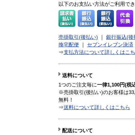
以下のお支払い方法がご利用で
売掛取引(後払い)
｜
銀行振込(後
換宅配便
｜
セブンイレブン決済
⇒
支払方法について詳しくはこ
送料について
1つのご注文毎に
一律1,100円(税
※売掛取引(後払い)のお客様は33
無料！
⇒
送料について詳しくはこちら
配送について