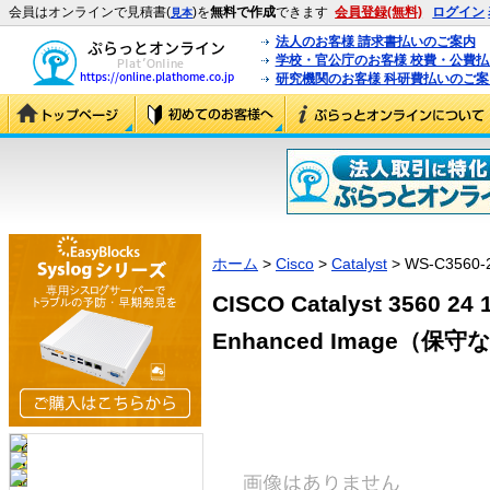
会員はオンラインで見積書(
)を
無料で作成
できます
会員登録(無料)
ログイン
見本
法人のお客様 請求書払いのご案内
学校・官公庁のお客様 校費・公費
研究機関のお客様 科研費払いのご案
ホーム
>
Cisco
>
Catalyst
> WS-C3560-
CISCO Catalyst 3560 24 
Enhanced Image（保守なし