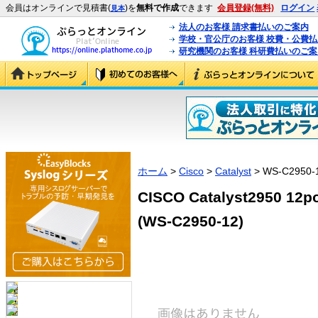
会員はオンラインで見積書(
)を
無料で作成
できます
会員登録(無料)
ログイン
見本
法人のお客様 請求書払いのご案内
学校・官公庁のお客様 校費・公費
研究機関のお客様 科研費払いのご案
ホーム
>
Cisco
>
Catalyst
> WS-C2950-
CISCO Catalyst2950 
(WS-C2950-12)