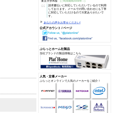
東京大学/K様
(ご利用期間2009年～)
“
請求書払いに対応していただいているので利用
しております。メールでの問い合わせにも丁寧
に対応していただけるので大変ありがたいで
す。
あなたの声をお寄せください!
公式アカウント / ページ
ぷらっとホーム社製品
当社ブランドの製品情報はこちら
人気・定番メーカー
ぷらっとオンラインで人気のメーカーをご紹介！