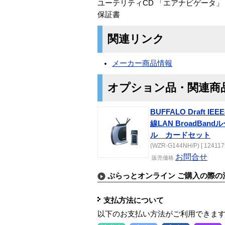
ユーテリティCD 「エアナビゲータ」「ク
保証書
関連リンク
メーカー商品情報
オプション品・関連商
BUFFALO Draft IEEE8
線LAN BroadBand
ル カードセット
(WZR-G144NH/P) [ 124117
お問合せ
販売価格
ぷらっとオンライン ご購入の際の
支払方法について
以下のお支払い方法がご利用できま