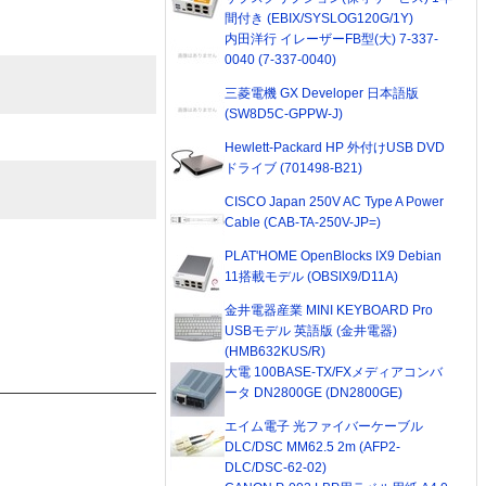
間付き (EBIX/SYSLOG120G/1Y)
内田洋行 イレーザーFB型(大) 7-337-
0040 (7-337-0040)
三菱電機 GX Developer 日本語版
(SW8D5C-GPPW-J)
Hewlett-Packard HP 外付けUSB DVD
ドライブ (701498-B21)
CISCO Japan 250V AC Type A Power
Cable (CAB-TA-250V-JP=)
PLAT'HOME OpenBlocks IX9 Debian
11搭載モデル (OBSIX9/D11A)
金井電器産業 MINI KEYBOARD Pro
USBモデル 英語版 (金井電器)
(HMB632KUS/R)
大電 100BASE-TX/FXメディアコンバ
ータ DN2800GE (DN2800GE)
エイム電子 光ファイバーケーブル
DLC/DSC MM62.5 2m (AFP2-
DLC/DSC-62-02)