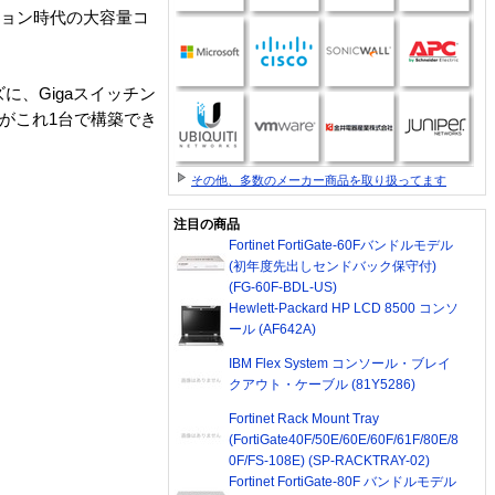
ハイビジョン時代の大容量コ
ーズに、Gigaスイッチン
ク環境がこれ1台で構築でき
その他、多数のメーカー商品を取り扱ってます
注目の商品
Fortinet FortiGate-60Fバンドルモデル
(初年度先出しセンドバック保守付)
(FG-60F-BDL-US)
Hewlett-Packard HP LCD 8500 コンソ
ール (AF642A)
IBM Flex System コンソール・ブレイ
クアウト・ケーブル (81Y5286)
Fortinet Rack Mount Tray
(FortiGate40F/50E/60E/60F/61F/80E/8
0F/FS-108E) (SP-RACKTRAY-02)
Fortinet FortiGate-80F バンドルモデル