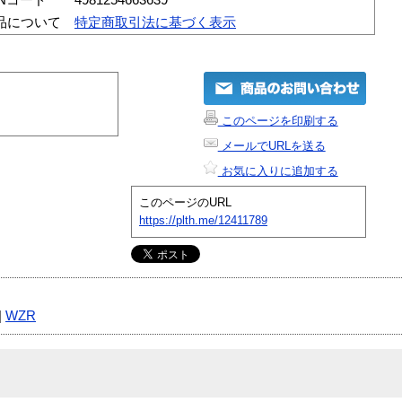
品について
特定商取引法に基づく表示
このページを印刷する
メールでURLを送る
お気に入りに追加する
このページのURL
https://plth.me/12411789
|
WZR