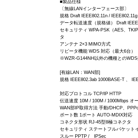
■製品仕様
〔無線LANインターフェース部〕
規格 Draft IEEE802.11n / IEEE802
データ転送速度（規格値） Draft IEEE802
セキュリティ WPA-PSK（AES、TK
タ
アンテナ 2×3 MIMO方式
リピータ機能 WDS 対応（最大6台）
※WZR-G144NH以外の機種との
[有線LAN：WAN部]
規格 IEEE802.3ab 1000BASE-T 、 IE
対応プロトコル TCP/IP HTTP
伝送速度 10M / 100M / 1000Mbps
WAN部IP取得方法 手動/DHCP、PPP
ポート数 1ポート AUTO-MDIX対応
コネクタ形状 RJ-45型8極コネクタ
セキュリティ ステートフルパケットイ
スルー PPTP / IPSec