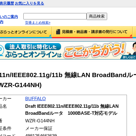
表示履歴
お気に入りを見る
払いのご案内
内
型番まとめ検索»
2.11n/IEEE802.11g/11b 無線LAN BroadBa
ZR-G144NH)
ーカー
BUFFALO
品名
Draft IEEE802.11n/IEEE802.11g/11b 無線LAN
BroadBandルータ 1000BASE-T対応モデル
番
WZR-G144NH
証条件
メーカー保証
ANコード
4981254663639