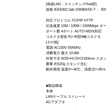
[有線LAN：スイッチングHub部]
規格 IEEE802.3ab 1000BASE-T 、 IE
対応プロトコル TCP/IP HTTP
伝送速度 10M / 100M / 1000Mbps
ポート数 4ポート AUTO-MDIX対応
コネクタ形状 RJ-45型8極コネクタ
[その他]
電源 AC100V 50/60Hz
消費電力 最大 10.8W
外形寸法 W35×H170×D183mm 
重量 約520g スタンド含む
動作環境 温度0〜40℃、湿度10〜85
■製品構成
本体
LANケーブル ストレート
ACアダプタ