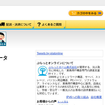
Tweets by platonline
ndルータ
ぷらっとオンラインについて
ぷらっとホーム株式会社
が運用する、法人取
引に特化した「業務用IT機器専門の調達支援
サイト」です。
1999年よりネットワーク機器、サーバ、スト
レージ、パソコン周辺機器、PCパーツ、ソフトウェ
ア、ライセンスなど、業務用IT機器中心に販売。品揃え
は業界トップクラスの約5.5万点です。法人取引に特化
し、学校・官公庁・一般法人のお客様の請求書後払いに
も対応しています。
IPv6への取り組み
会社概要
お客様からの声
もっと見る