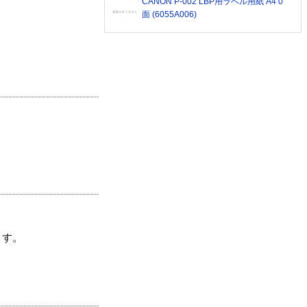
CANON P-002 LBP用ラベル用紙 A4 0
面 (6055A006)
ます。