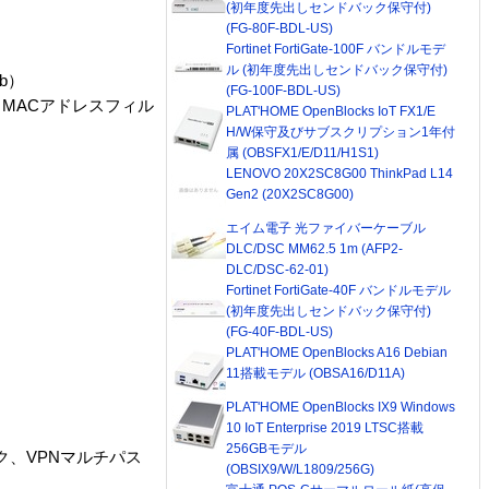
(初年度先出しセンドバック保守付)
(FG-80F-BDL-US)
Fortinet FortiGate-100F バンドルモデ
ル (初年度先出しセンドバック保守付)
1b）
(FG-100F-BDL-US)
タ、MACアドレスフィル
PLAT'HOME OpenBlocks IoT FX1/E
H/W保守及びサブスクリプション1年付
属 (OBSFX1/E/D11/H1S1)
LENOVO 20X2SC8G00 ThinkPad L14
Gen2 (20X2SC8G00)
エイム電子 光ファイバーケーブル
DLC/DSC MM62.5 1m (AFP2-
DLC/DSC-62-01)
Fortinet FortiGate-40F バンドルモデル
(初年度先出しセンドバック保守付)
(FG-40F-BDL-US)
PLAT'HOME OpenBlocks A16 Debian
11搭載モデル (OBSA16/D11A)
PLAT'HOME OpenBlocks IX9 Windows
10 IoT Enterprise 2019 LTSC搭載
256GBモデル
ク、VPNマルチパス
(OBSIX9/W/L1809/256G)