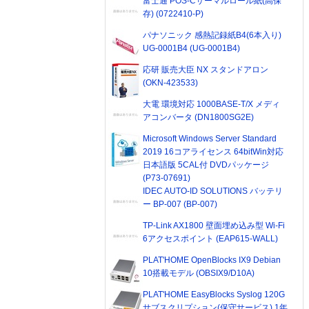
富士通 POS-Cサーマルロール紙(高保
存) (0722410-P)
パナソニック 感熱記録紙B4(6本入り)
UG-0001B4 (UG-0001B4)
応研 販売大臣 NX スタンドアロン
(OKN-423533)
大電 環境対応 1000BASE-T/X メディ
アコンバータ (DN1800SG2E)
Microsoft Windows Server Standard
2019 16コアライセンス 64bitWin対応
日本語版 5CAL付 DVDパッケージ
(P73-07691)
IDEC AUTO-ID SOLUTIONS バッテリ
ー BP-007 (BP-007)
TP-Link AX1800 壁面埋め込み型 Wi-Fi
6アクセスポイント (EAP615-WALL)
PLAT'HOME OpenBlocks IX9 Debian
10搭載モデル (OBSIX9/D10A)
PLAT'HOME EasyBlocks Syslog 120G
サブスクリプション(保守サービス) 1年