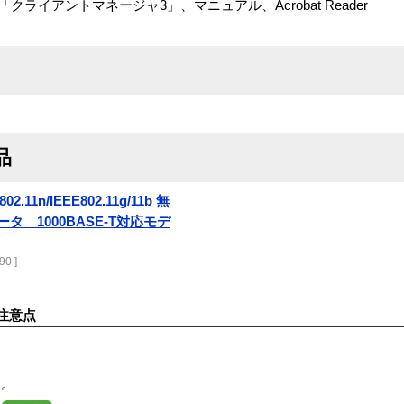
ライアントマネージャ3」、マニュアル、Acrobat Reader
品
02.11n/IEEE802.11g/11b 無
ルータ 1000BASE-T対応モデ
90 ]
注意点
す。