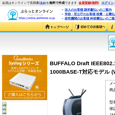
会員はオンラインで見積書(
)を
無料で作成
できます
会員登録(無料)
ログイン
見本
法人のお客様 請求書払いのご案内
学校・官公庁のお客様 校費・公費
研究機関のお客様 科研費払いのご案
BUFFALO Draft IEEE80
1000BASE-T対応モデル (W
メ
商
型
保
J