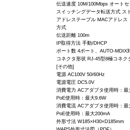
伝送速度 10M/100Mbps オート
スイッチングデータ転送方式 ス
アドレステーブル MACアドレス 
方式
伝送距離 100m
IP取得方法 手動/DHCP
ポート数 4ポート、AUTO-MDIX
コネクタ形状 RJ-45型8極コネク
[その他]
電源 AC100V 50/60Hz
電源電圧 DC5.0V
消費電力 ACアダプタ使用時：最大
PoE使用時：最大9.6W
消費電流 ACアダプタ使用時：最大
PoE使用時：最大200mA
外形寸法 W185×H30×D185mm
WAPS外形寸法図（PDF）