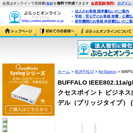
会員はオンラインで見積書(
)を
無料で作成
できます
会員登録(無料)
ログイン
見本
法人のお客様 請求書払いのご案内
学校・官公庁のお客様 校費・公費
研究機関のお客様 科研費払いのご案
ホーム
>
BUFFALO
>
AirStation
> WAPS
BUFFALO IEEE802.11
クセスポイント ビジネス向
デル（ブリッジタイプ） (WA