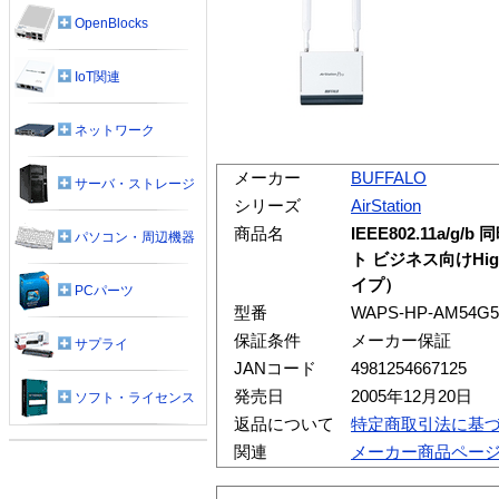
OpenBlocks
IoT関連
ネットワーク
メーカー
BUFFALO
サーバ・ストレージ
シリーズ
AirStation
商品名
IEEE802.11a/
パソコン・周辺機器
ト ビジネス向けHi
イプ）
PCパーツ
型番
WAPS-HP-AM54G5
保証条件
メーカー保証
サプライ
JANコード
4981254667125
発売日
2005年12月20日
ソフト・ライセンス
返品について
特定商取引法に基
関連
メーカー商品ペー