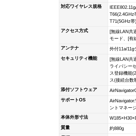
対応ワイヤレス規格
IEEE802.11
T66(2.4GH
T71(5GHz帯
アクセス方式
[無線LAN
モード、[有線
アンテナ
外付11a/1
セキュリティ機能
[無線LAN共通
ライバシーセ
ス登録機能(
ス(接続台数
添付ソフトウェア
AirNavigato
サポートOS
AirNavigat
ントマネージャ3:
本体外形寸法
W185×H30×
質量
約880g