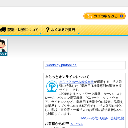
Tweets by platonline
ぷらっとオンラインについて
ぷらっとホーム株式会社
が運用する、法人取
引に特化した「業務用IT機器専門の調達支援
サイト」です。
1999年よりネットワーク機器、サーバ、スト
レージ、パソコン周辺機器、PCパーツ、ソフトウェ
ア、ライセンスなど、業務用IT機器中心に販売。品揃え
は業界トップクラスの約5.5万点です。法人取引に特化
し、学校・官公庁・一般法人のお客様の請求書後払いに
も対応しています。
IPv6への取り組み
会社概要
お客様からの声
もっと見る