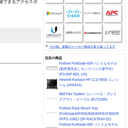
構築できるアクセスポ
その他、多数のメーカー商品を取り扱ってます
注目の商品
Fortinet FortiGate-60Fバンドルモデル
(初年度先出しセンドバック保守付)
(FG-60F-BDL-US)
Hewlett-Packard HP LCD 8500 コンソ
ール (AF642A)
IBM Flex System コンソール・ブレイ
クアウト・ケーブル (81Y5286)
Fortinet Rack Mount Tray
(FortiGate40F/50E/60E/60F/61F/80E/8
0F/FS-108E) (SP-RACKTRAY-02)
Fortinet FortiGate-80F バンドルモデル