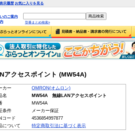
表示履歴
お気に入りを見る
払いのご案内
内
型番まとめ検索»
ANアクセスポイント (MW54A)
ーカー
OMRON(オムロン)
品名
MW54A 無線LANアクセスポイント
番
MW54A
証条件
メーカー保証
ANコード
4536854997877
品について
特定商取引法に基づく表示