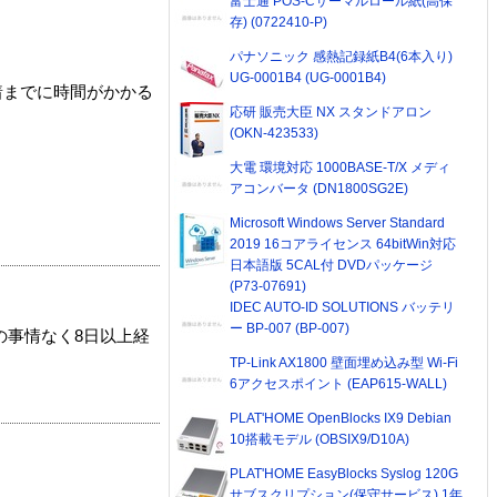
富士通 POS-Cサーマルロール紙(高保
存) (0722410-P)
パナソニック 感熱記録紙B4(6本入り)
UG-0001B4 (UG-0001B4)
着までに時間がかかる
応研 販売大臣 NX スタンドアロン
(OKN-423533)
大電 環境対応 1000BASE-T/X メディ
アコンバータ (DN1800SG2E)
Microsoft Windows Server Standard
2019 16コアライセンス 64bitWin対応
日本語版 5CAL付 DVDパッケージ
(P73-07691)
IDEC AUTO-ID SOLUTIONS バッテリ
ー BP-007 (BP-007)
の事情なく8日以上経
TP-Link AX1800 壁面埋め込み型 Wi-Fi
6アクセスポイント (EAP615-WALL)
PLAT'HOME OpenBlocks IX9 Debian
10搭載モデル (OBSIX9/D10A)
PLAT'HOME EasyBlocks Syslog 120G
サブスクリプション(保守サービス) 1年