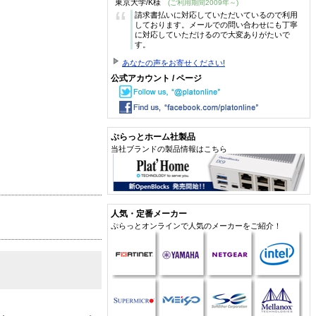
東京大学/K様
(ご利用期間2009年～)
“
請求書払いに対応していただいているので利用
しております。メールでの問い合わせにも丁寧
に対応していただけるので大変ありがたいで
す。
あなたの声をお寄せください!
公式アカウント / ページ
ぷらっとホーム社製品
当社ブランドの製品情報はこちら
人気・定番メーカー
ぷらっとオンラインで人気のメーカーをご紹介！