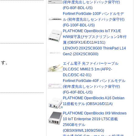
(初年度先出しセンドバック保守付)
(FG-80F-BDL-US)
Fortinet FortiGate-100F バンドルモデ
ル (初年度先出しセンドバック保守付)
(FG-100F-BDL-US)
PLAT'HOME OpenBlocks IoT FX1/E
H/W保守及びサブスクリプション1年付
属 (OBSFX1/E/D11/H1S1)
LENOVO 20X2SC8G00 ThinkPad L14
Gen2 (20X2SC8G00)
ます。
エイム電子 光ファイバーケーブル
DLC/DSC MM62.5 1m (AFP2-
DLC/DSC-62-01)
Fortinet FortiGate-40F バンドルモデル
(初年度先出しセンドバック保守付)
(FG-40F-BDL-US)
PLAT'HOME OpenBlocks A16 Debian
11搭載モデル (OBSA16/D11A)
PLAT'HOME OpenBlocks IX9 Windows
10 IoT Enterprise 2019 LTSC搭載
256GBモデル
(OBSIX9/W/L1809/256G)