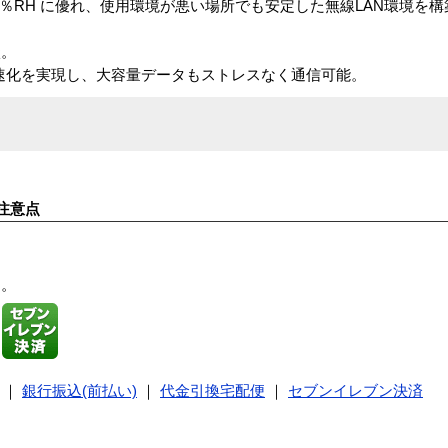
95％RH に優れ、使用環境が悪い場所でも安定した無線LAN環境を
状。
の高速化を実現し、大容量データもストレスなく通信可能。
注意点
す。
｜
銀行振込(前払い)
｜
代金引換宅配便
｜
セブンイレブン決済