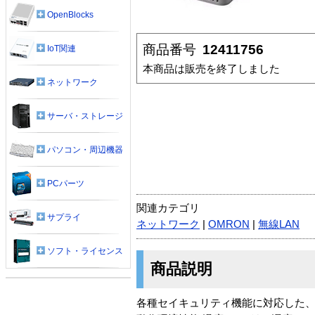
OpenBlocks
商品番号
12411756
IoT関連
本商品は販売を終了しました
ネットワーク
サーバ・ストレージ
パソコン・周辺機器
PCパーツ
関連カテゴリ
サプライ
ネットワーク
|
OMRON
|
無線LAN
ソフト・ライセンス
商品説明
各種セイキュリティ機能に対応した、IEEE