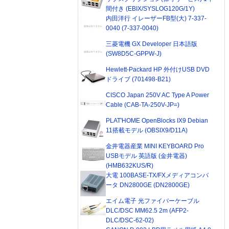
間付き (EBIX/SYSLOG120G/1Y)
内田洋行 イレーザーFB型(大) 7-337-
0040 (7-337-0040)
三菱電機 GX Developer 日本語版
(SW8D5C-GPPW-J)
Hewlett-Packard HP 外付けUSB DVD
ドライブ (701498-B21)
CISCO Japan 250V AC Type A Power
Cable (CAB-TA-250V-JP=)
PLAT'HOME OpenBlocks IX9 Debian
11搭載モデル (OBSIX9/D11A)
金井電器産業 MINI KEYBOARD Pro
USBモデル 英語版 (金井電器)
(HMB632KUS/R)
大電 100BASE-TX/FXメディアコンバ
ータ DN2800GE (DN2800GE)
エイム電子 光ファイバーケーブル
DLC/DSC MM62.5 2m (AFP2-
DLC/DSC-62-02)