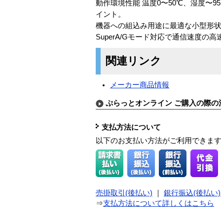
動作環境性能 温度0〜50℃、湿度〜
イント。
機器への組込み用途に最適な小型形
SuperA/Gモード対応で通信速度
関連リンク
メーカー商品情報
ぷらっとオンライン ご購入の際の
支払方法について
以下のお支払い方法がご利用できま
売掛取引(後払い)
｜
銀行振込(後払い)
⇒
支払方法について詳しくはこちら