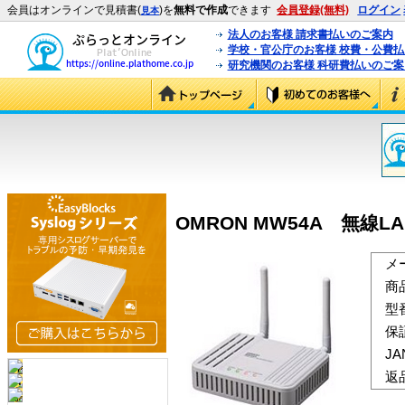
会員はオンラインで見積書(
)を
無料で作成
できます
会員登録(無料)
ログイン
見本
法人のお客様 請求書払いのご案内
学校・官公庁のお客様 校費・公費
研究機関のお客様 科研費払いのご案
OMRON MW54A 無線L
メ
商
型
保
J
返