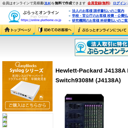
会員はオンラインで見積書(
)を
無料で作成
できます
会員登録(無料)
ログイン
見本
法人のお客様 請求書払いのご案内
学校・官公庁のお客様 校費・公費
研究機関のお客様 科研費払いのご案
Hewlett-Packard J4138A
Switch9308M (J4138A)