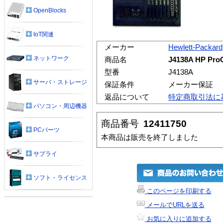
OpenBlocks
IoT関連
メーカー
Hewlett-Packard
ネットワーク
商品名
J4138A HP Pro
型番
J4138A
サーバ・ストレージ
保証条件
メーカー保証
返品について
特定商取引法に
パソコン・周辺機器
商品番号
12411750
PCパーツ
本商品は販売を終了しました
サプライ
ソフト・ライセンス
このページを印刷する
メールでURLを送る
お気に入りに追加する