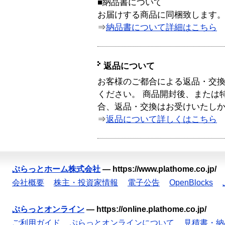
■納品書について
お届けする商品に同梱致します
⇒
納品書について詳細はこちら
返品について
お客様のご都合による返品・交
ください。 商品開封後、または
合、返品・交換はお受けいたし
⇒
返品について詳しくはこちら
ぷらっとホーム株式会社
—
https://www.plathome.co.jp/
会社概要
株主・投資家情報
電子公告
OpenBlocks
ぷらっとオンライン
—
https://online.plathome.co.jp/
ご利用ガイド
ぷらっとオンラインについて
見積書・納