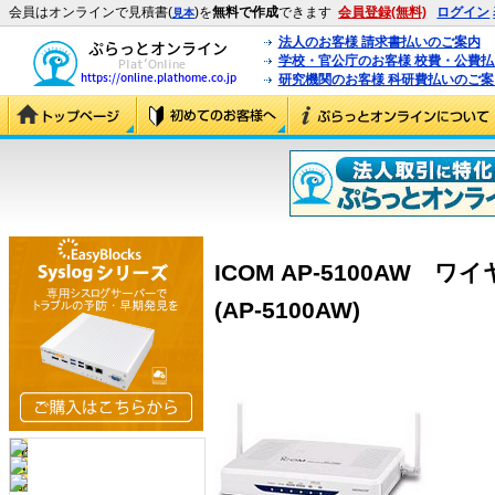
会員はオンラインで見積書(
)を
無料で作成
できます
会員登録(無料)
ログイン
見本
法人のお客様 請求書払いのご案内
学校・官公庁のお客様 校費・公費
研究機関のお客様 科研費払いのご案
ICOM AP-5100AW
(AP-5100AW)