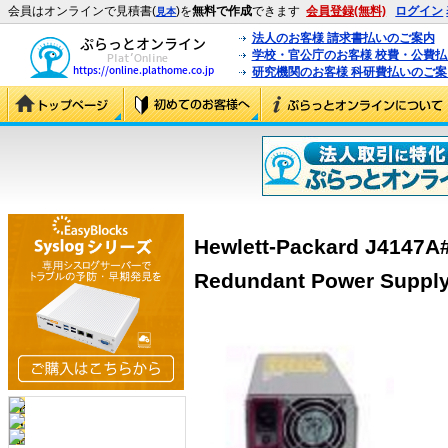
会員はオンラインで見積書(
)を
無料で作成
できます
会員登録(無料)
ログイン
見本
法人のお客様 請求書払いのご案内
学校・官公庁のお客様 校費・公費
研究機関のお客様 科研費払いのご案
Hewlett-Packard J4147A
Redundant Power Suppl