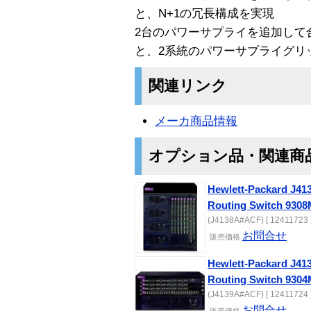
と、N+1の冗長構成を実現
2台のパワーサプライを追加して
と、2系統のパワーサプライグリ
関連リンク
メーカ商品情報
オプション品・関連商
Hewlett-Packard J4
Routing Switch 930
(J4138A#ACF) [ 12411723 
お問合せ
販売価格
Hewlett-Packard J4
Routing Switch 930
(J4139A#ACF) [ 12411724 
お問合せ
販売価格