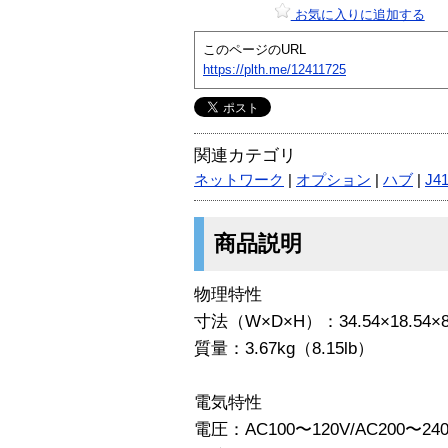
お気に入りに追加する
このページのURL
https://plth.me/12411725
関連カテゴリ
ネットワーク
|
オプション
|
ハブ
|
J4
商品説明
物理特性
寸法（W×D×H）：34.54×18.54×8
質量：3.67kg（8.15lb）
電気特性
電圧：AC100〜120V/AC200〜24