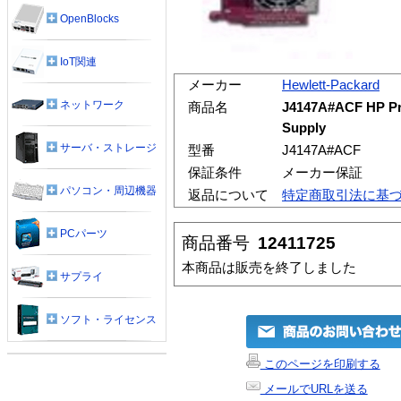
OpenBlocks
IoT関連
メーカー
Hewlett-Packard
ネットワーク
商品名
J4147A#ACF HP Pr
Supply
サーバ・ストレージ
型番
J4147A#ACF
保証条件
メーカー保証
パソコン・周辺機器
返品について
特定商取引法に基
PCパーツ
商品番号
12411725
本商品は販売を終了しました
サプライ
ソフト・ライセンス
このページを印刷する
メールでURLを送る