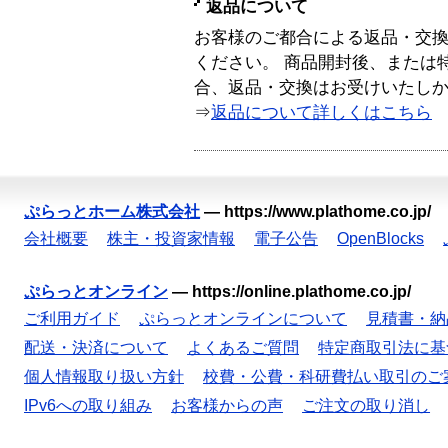
返品について
お客様のご都合による返品・交
ください。 商品開封後、または
合、返品・交換はお受けいたし
⇒
返品について詳しくはこちら
ぷらっとホーム株式会社
—
https://www.plathome.co.jp/
会社概要
株主・投資家情報
電子公告
OpenBlocks
ぷらっとオンライン
—
https://online.plathome.co.jp/
ご利用ガイド
ぷらっとオンラインについて
見積書・納
配送・決済について
よくあるご質問
特定商取引法に基
個人情報取り扱い方針
校費・公費・科研費払い取引のご
IPv6への取り組み
お客様からの声
ご注文の取り消し