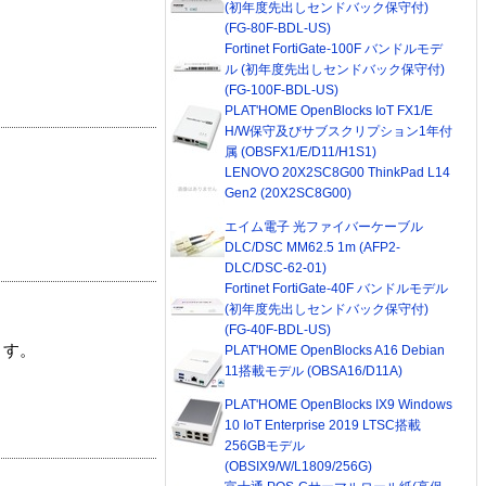
(初年度先出しセンドバック保守付)
(FG-80F-BDL-US)
Fortinet FortiGate-100F バンドルモデ
ル (初年度先出しセンドバック保守付)
(FG-100F-BDL-US)
PLAT'HOME OpenBlocks IoT FX1/E
H/W保守及びサブスクリプション1年付
属 (OBSFX1/E/D11/H1S1)
LENOVO 20X2SC8G00 ThinkPad L14
Gen2 (20X2SC8G00)
エイム電子 光ファイバーケーブル
DLC/DSC MM62.5 1m (AFP2-
DLC/DSC-62-01)
Fortinet FortiGate-40F バンドルモデル
(初年度先出しセンドバック保守付)
(FG-40F-BDL-US)
ます。
PLAT'HOME OpenBlocks A16 Debian
11搭載モデル (OBSA16/D11A)
PLAT'HOME OpenBlocks IX9 Windows
10 IoT Enterprise 2019 LTSC搭載
256GBモデル
(OBSIX9/W/L1809/256G)