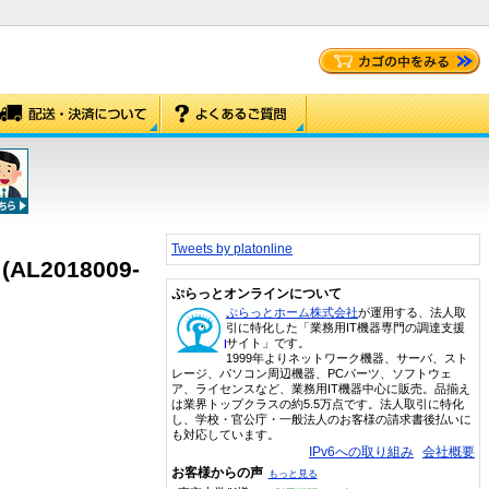
Tweets by platonline
 (AL2018009-
ぷらっとオンラインについて
ぷらっとホーム株式会社
が運用する、法人取
引に特化した「業務用IT機器専門の調達支援
サイト」です。
1999年よりネットワーク機器、サーバ、スト
レージ、パソコン周辺機器、PCパーツ、ソフトウェ
ア、ライセンスなど、業務用IT機器中心に販売。品揃え
は業界トップクラスの約5.5万点です。法人取引に特化
し、学校・官公庁・一般法人のお客様の請求書後払いに
も対応しています。
IPv6への取り組み
会社概要
お客様からの声
もっと見る