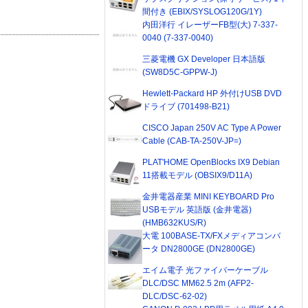
間付き (EBIX/SYSLOG120G/1Y)
内田洋行 イレーザーFB型(大) 7-337-
0040 (7-337-0040)
三菱電機 GX Developer 日本語版
(SW8D5C-GPPW-J)
Hewlett-Packard HP 外付けUSB DVD
ドライブ (701498-B21)
CISCO Japan 250V AC Type A Power
Cable (CAB-TA-250V-JP=)
PLAT'HOME OpenBlocks IX9 Debian
11搭載モデル (OBSIX9/D11A)
金井電器産業 MINI KEYBOARD Pro
USBモデル 英語版 (金井電器)
(HMB632KUS/R)
大電 100BASE-TX/FXメディアコンバ
ータ DN2800GE (DN2800GE)
エイム電子 光ファイバーケーブル
DLC/DSC MM62.5 2m (AFP2-
DLC/DSC-62-02)