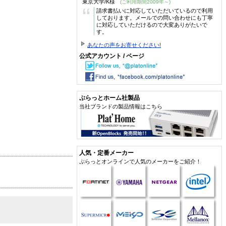
東京大学/K様
(ご利用期間2009年～)
“
請求書払いに対応していただいているので利用
しております。メールでの問い合わせにも丁寧
に対応していただけるので大変ありがたいで
す。
あなたの声をお寄せください!
公式アカウント / ページ
ぷらっとホーム社製品
当社ブランドの製品情報はこちら
人気・定番メーカー
ぷらっとオンラインで人気のメーカーをご紹介！