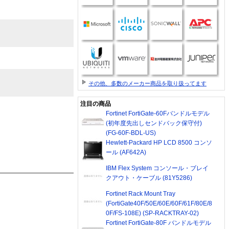
その他、多数のメーカー商品を取り扱ってます
注目の商品
Fortinet FortiGate-60Fバンドルモデル
(初年度先出しセンドバック保守付)
(FG-60F-BDL-US)
Hewlett-Packard HP LCD 8500 コンソ
ール (AF642A)
IBM Flex System コンソール・ブレイ
クアウト・ケーブル (81Y5286)
Fortinet Rack Mount Tray
(FortiGate40F/50E/60E/60F/61F/80E/8
0F/FS-108E) (SP-RACKTRAY-02)
Fortinet FortiGate-80F バンドルモデル