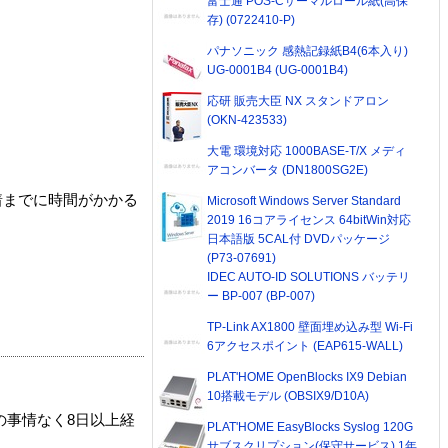
富士通 POS-Cサーマルロール紙(高保
存) (0722410-P)
パナソニック 感熱記録紙B4(6本入り)
UG-0001B4 (UG-0001B4)
応研 販売大臣 NX スタンドアロン
(OKN-423533)
大電 環境対応 1000BASE-T/X メディ
アコンバータ (DN1800SG2E)
着までに時間がかかる
Microsoft Windows Server Standard
2019 16コアライセンス 64bitWin対応
日本語版 5CAL付 DVDパッケージ
(P73-07691)
IDEC AUTO-ID SOLUTIONS バッテリ
ー BP-007 (BP-007)
TP-Link AX1800 壁面埋め込み型 Wi-Fi
6アクセスポイント (EAP615-WALL)
PLAT'HOME OpenBlocks IX9 Debian
10搭載モデル (OBSIX9/D10A)
の事情なく8日以上経
PLAT'HOME EasyBlocks Syslog 120G
サブスクリプション(保守サービス) 1年