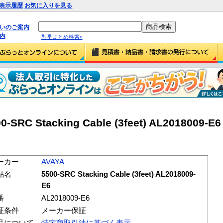
表示履歴
お気に入りを見る
払いのご案内
内
型番まとめ検索»
RC Stacking Cable (3feet) AL2018009-E6
ーカー
AVAYA
品名
5500-SRC Stacking Cable (3feet) AL2018009-
E6
番
AL2018009-E6
証条件
メーカー保証
品について
特定商取引法に基づく表示