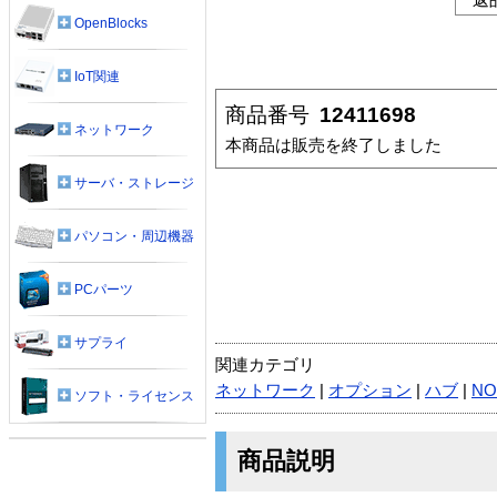
OpenBlocks
IoT関連
商品番号
12411698
ネットワーク
本商品は販売を終了しました
サーバ・ストレージ
パソコン・周辺機器
PCパーツ
サプライ
関連カテゴリ
ネットワーク
|
オプション
|
ハブ
|
NO
ソフト・ライセンス
商品説明