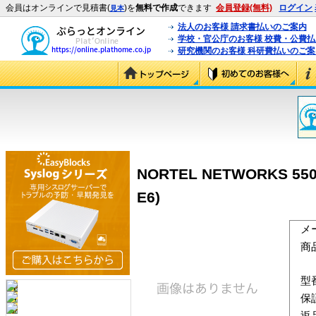
会員はオンラインで見積書(
)を
無料で作成
できます
会員登録(無料)
ログイン
見本
法人のお客様 請求書払いのご案内
学校・官公庁のお客様 校費・公費
研究機関のお客様 科研費払いのご案
NORTEL NETWORKS 5500-S
E6)
メ
商
型
保
返