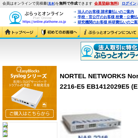
会員はオンラインで見積書(
)を
無料で作成
できます
会員登録(無料)
ログイン
見本
法人のお客様 請求書払いのご案内
学校・官公庁のお客様 校費・公費
研究機関のお客様 科研費払いのご案
NORTEL NETWORKS Norte
2216-E5 EB1412029E5 (