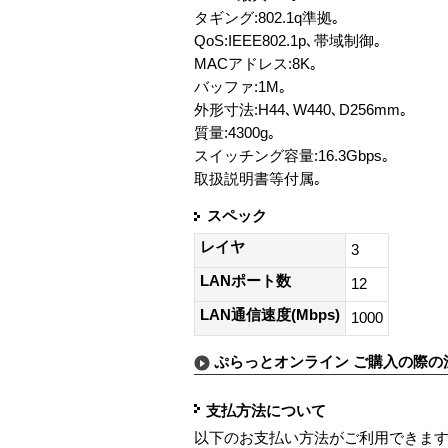
タギング:802.1q準拠｡
QoS:IEEE802.1p､帯域制御｡
MACアドレス:8K｡
バッファ:1M｡
外形寸法:H44､W440､D256mm｡
質量:4300g｡
スイッチング容量:16.3Gbps｡
取扱説明書等付属｡
スペック
レイヤ
3
LANポート数
12
LAN通信速度(Mbps)
1000
ぷらっとオンライン ご購入の際の
支払方法について
以下のお支払い方法がご利用できま