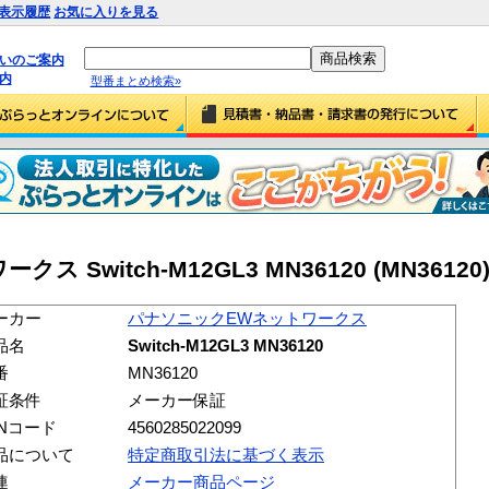
表示履歴
お気に入りを見る
払いのご案内
内
型番まとめ検索»
Switch-M12GL3 MN36120 (MN36120
ーカー
パナソニックEWネットワークス
品名
Switch-M12GL3 MN36120
番
MN36120
証条件
メーカー保証
ANコード
4560285022099
品について
特定商取引法に基づく表示
連
メーカー商品ページ