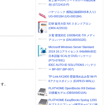
富士通 POS-Cサーマルロール紙(高保
存) (0722410-P)
パナソニック 感熱記録紙B4(6本入り)
UG-0001B4 (UG-0001B4)
応研 販売大臣 NX スタンドアロン
(OKN-423533)
大電 環境対応 1000BASE-T/X メディ
アコンバータ (DN1800SG2E)
Microsoft Windows Server Standard
2019 16コアライセンス 64bitWin対応
日本語版 5CAL付 DVDパッケージ
(P73-07691)
IDEC AUTO-ID SOLUTIONS バッテリ
ー BP-007 (BP-007)
TP-Link AX1800 壁面埋め込み型 Wi-Fi
6アクセスポイント (EAP615-WALL)
ます。
PLAT'HOME OpenBlocks IX9 Debian
10搭載モデル (OBSIX9/D10A)
PLAT'HOME EasyBlocks Syslog 120G
サブスクリプション(保守サービス) 1年