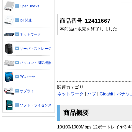
OpenBlocks
商品番号
12411667
IoT関連
本商品は販売を終了しました
ネットワーク
サーバ・ストレージ
パソコン・周辺機器
PCパーツ
関連カテゴリ
サプライ
ネットワーク
|
ハブ
|
Gigabit
|
パナソ
ソフト・ライセンス
商品概要
10/100/1000Mbps 12ポートレイヤ