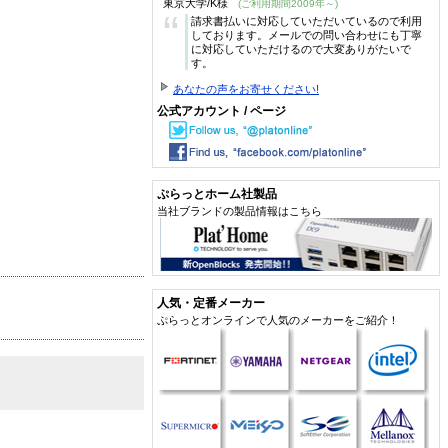
東京大学/K様
(ご利用期間2009年～)
“
請求書払いに対応していただいているので利用
しております。メールでの問い合わせにも丁寧
に対応していただけるので大変ありがたいで
す。
あなたの声をお寄せください!
公式アカウント / ページ
ぷらっとホーム社製品
当社ブランドの製品情報はこちら
人気・定番メーカー
ぷらっとオンラインで人気のメーカーをご紹介！