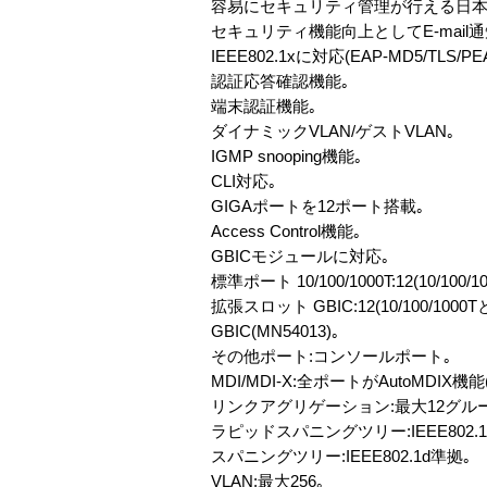
容易にセキュリティ管理が行える日本
セキュリティ機能向上としてE-mail
IEEE802.1xに対応(EAP-MD5/TLS/PE
認証応答確認機能｡
端末認証機能｡
ダイナミックVLAN/ゲストVLAN｡
IGMP snooping機能｡
CLI対応｡
GIGAポートを12ポート搭載｡
Access Control機能｡
GBICモジュールに対応｡
標準ポート 10/100/1000T:12(10/10
拡張スロット GBIC:12(10/100/1000
GBIC(MN54013)｡
その他ポート:コンソールポート｡
MDI/MDI-X:全ポートがAutoMDIX機能
リンクアグリゲーション:最大12グルー
ラピッドスパニングツリー:IEEE802.
スパニングツリー:IEEE802.1d準拠｡
VLAN:最大256｡