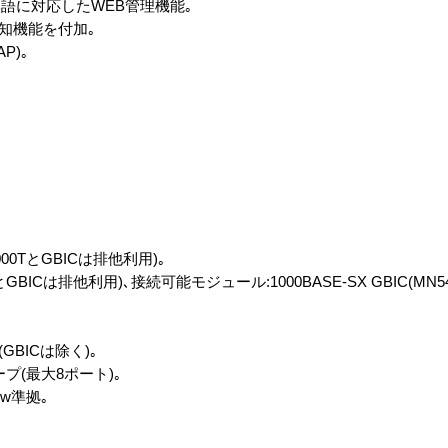
語に対応したWEB管理機能｡
通知機能を付加｡
AP)｡
0/1000TとGBICは排他利用)｡
TとGBICは排他利用)､接続可能モジュール:1000BASE-SX GBIC(MN5401
(GBICは除く)｡
プ(最大8ポート)｡
1w準拠｡