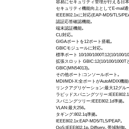
容易にセキュリティ管理が行える日本
セキュリティ機能向上としてE-mail
IEEE802.1xに対応(EAP-MD5/TLS/PE
認証応答確認機能｡
端末認証機能｡
CLI対応｡
GIGAポートを12ポート搭載｡
GBICモジュールに対応｡
標準ポート 10/100/1000T:12(10/10
拡張スロット GBIC:12(10/100/1000
GBIC(MN54013)｡
その他ポート:コンソールポート｡
MDI/MDI-X:全ポートがAutoMDIX機能
リンクアグリゲーション:最大12グルー
ラピッドスパニングツリー:IEEE802.
スパニングツリー:IEEE802.1d準拠｡
VLAN:最大256｡
タギング:802.1q準拠｡
IEEE802.1x:EAP-MD5/TLS/PEAP｡
QoS:IEEE802.1p､Diffserv､帯域制御｡