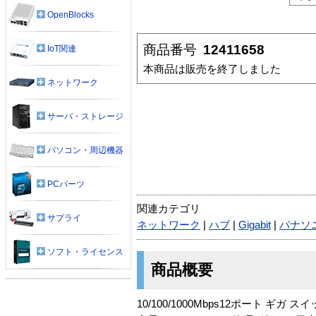
OpenBlocks
商品番号
12411658
IoT関連
本商品は販売を終了しました
ネットワーク
サーバ・ストレージ
パソコン・周辺機器
PCパーツ
関連カテゴリ
サプライ
ネットワーク
|
ハブ
|
Gigabit
|
パナソ
ソフト・ライセンス
商品概要
10/100/1000Mbps12ポート ギガ 