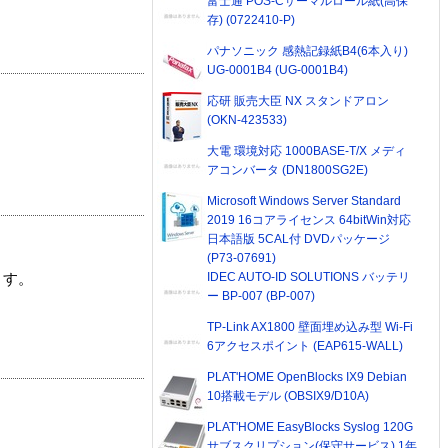
富士通 POS-Cサーマルロール紙(高保
存) (0722410-P)
パナソニック 感熱記録紙B4(6本入り)
UG-0001B4 (UG-0001B4)
応研 販売大臣 NX スタンドアロン
(OKN-423533)
大電 環境対応 1000BASE-T/X メディ
アコンバータ (DN1800SG2E)
Microsoft Windows Server Standard
2019 16コアライセンス 64bitWin対応
日本語版 5CAL付 DVDパッケージ
(P73-07691)
IDEC AUTO-ID SOLUTIONS バッテリ
ます。
ー BP-007 (BP-007)
TP-Link AX1800 壁面埋め込み型 Wi-Fi
6アクセスポイント (EAP615-WALL)
PLAT'HOME OpenBlocks IX9 Debian
10搭載モデル (OBSIX9/D10A)
PLAT'HOME EasyBlocks Syslog 120G
サブスクリプション(保守サービス) 1年