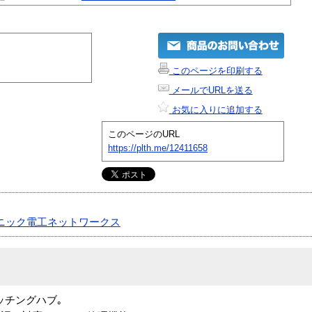
このページを印刷する
メールでURLを送る
お気に入りに追加する
このページのURL
https://plth.me/12411658
ニック電工ネットワークス
スイッチングハブ｡