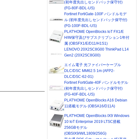
(初年度先出しセンドバック保守付)
(FG-80F-BDL-US)
Fortinet FortiGate-100F バンドルモデ
ル (初年度先出しセンドバック保守付)
(FG-100F-BDL-US)
PLAT'HOME OpenBlocks IoT FX1/E
H/W保守及びサブスクリプション1年付
属 (OBSFX1/E/D11/H1S1)
LENOVO 20X2SC8G00 ThinkPad L14
Gen2 (20X2SC8G00)
エイム電子 光ファイバーケーブル
DLC/DSC MM62.5 1m (AFP2-
DLC/DSC-62-01)
Fortinet FortiGate-40F バンドルモデル
(初年度先出しセンドバック保守付)
(FG-40F-BDL-US)
PLAT'HOME OpenBlocks A16 Debian
11搭載モデル (OBSA16/D11A)
PLAT'HOME OpenBlocks IX9 Windows
10 IoT Enterprise 2019 LTSC搭載
256GBモデル
(OBSIX9/W/L1809/256G)