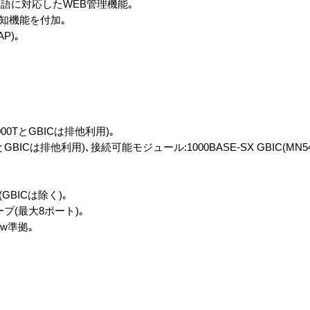
語に対応したWEB管理機能｡
通知機能を付加｡
AP)｡
0/1000TとGBICは排他利用)｡
TとGBICは排他利用)､接続可能モジュール:1000BASE-SX GBIC(MN5401
(GBICは除く)｡
プ(最大8ポート)｡
1w準拠｡