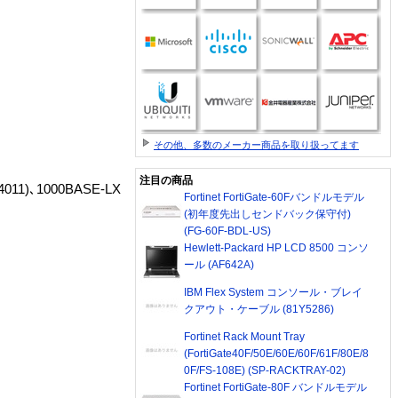
その他、多数のメーカー商品を取り扱ってます
注目の商品
1)､1000BASE-LX
Fortinet FortiGate-60Fバンドルモデル
(初年度先出しセンドバック保守付)
(FG-60F-BDL-US)
Hewlett-Packard HP LCD 8500 コンソ
ール (AF642A)
IBM Flex System コンソール・ブレイ
クアウト・ケーブル (81Y5286)
Fortinet Rack Mount Tray
(FortiGate40F/50E/60E/60F/61F/80E/8
0F/FS-108E) (SP-RACKTRAY-02)
Fortinet FortiGate-80F バンドルモデル