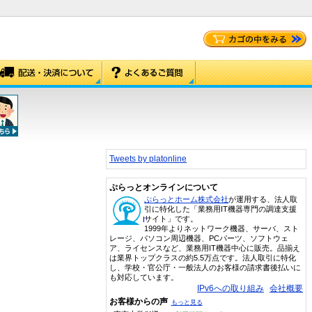
Tweets by platonline
ぷらっとオンラインについて
ぷらっとホーム株式会社
が運用する、法人取
引に特化した「業務用IT機器専門の調達支援
サイト」です。
1999年よりネットワーク機器、サーバ、スト
レージ、パソコン周辺機器、PCパーツ、ソフトウェ
ア、ライセンスなど、業務用IT機器中心に販売。品揃え
は業界トップクラスの約5.5万点です。法人取引に特化
し、学校・官公庁・一般法人のお客様の請求書後払いに
も対応しています。
IPv6への取り組み
会社概要
お客様からの声
もっと見る