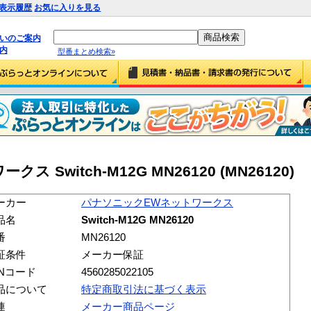
表示履歴
お気に入りを見る
払いのご案内
内
型番まとめ検索»
Switch-M12G MN26120 (MN26120)
ーカー
パナソニックEWネットワークス
品名
Switch-M12G MN26120
番
MN26120
証条件
メーカー保証
ANコード
4560285022105
品について
特定商取引法に基づく表示
連
メーカー商品ページ