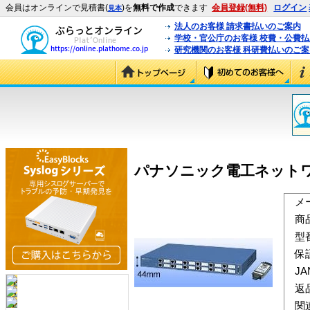
会員はオンラインで見積書(
)を
無料で作成
できます
会員登録(無料)
ログイン
見本
法人のお客様 請求書払いのご案内
学校・官公庁のお客様 校費・公費
研究機関のお客様 科研費払いのご案
パナソニック電工ネットワークス 
メ
商
型
保
J
返
関