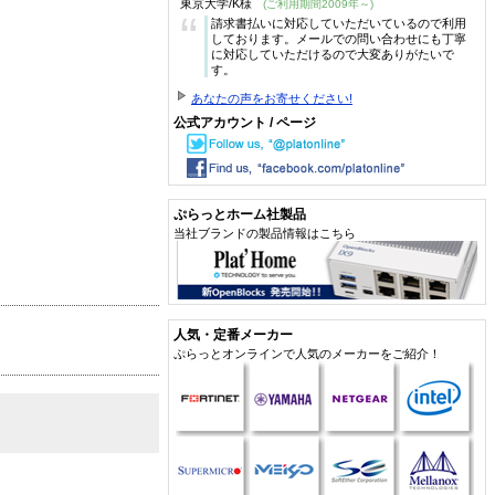
東京大学/K様
(ご利用期間2009年～)
“
請求書払いに対応していただいているので利用
しております。メールでの問い合わせにも丁寧
に対応していただけるので大変ありがたいで
す。
あなたの声をお寄せください!
公式アカウント / ページ
ぷらっとホーム社製品
当社ブランドの製品情報はこちら
人気・定番メーカー
ぷらっとオンラインで人気のメーカーをご紹介！