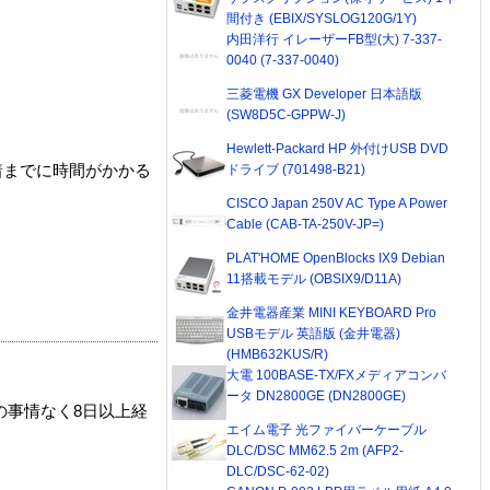
間付き (EBIX/SYSLOG120G/1Y)
内田洋行 イレーザーFB型(大) 7-337-
0040 (7-337-0040)
三菱電機 GX Developer 日本語版
(SW8D5C-GPPW-J)
Hewlett-Packard HP 外付けUSB DVD
着までに時間がかかる
ドライブ (701498-B21)
CISCO Japan 250V AC Type A Power
Cable (CAB-TA-250V-JP=)
PLAT'HOME OpenBlocks IX9 Debian
11搭載モデル (OBSIX9/D11A)
金井電器産業 MINI KEYBOARD Pro
USBモデル 英語版 (金井電器)
(HMB632KUS/R)
大電 100BASE-TX/FXメディアコンバ
ータ DN2800GE (DN2800GE)
の事情なく8日以上経
エイム電子 光ファイバーケーブル
DLC/DSC MM62.5 2m (AFP2-
DLC/DSC-62-02)