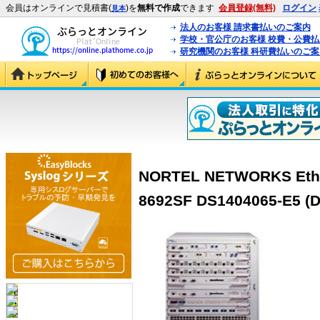
会員はオンラインで見積書(
)を
無料で作成
できます
会員登録(無料)
ログイン
見本
法人のお客様 請求書払いのご案内
学校・官公庁のお客様 校費・公費
研究機関のお客様 科研費払いのご案
NORTEL NETWORKS Ether
8692SF DS1404065-E5 (