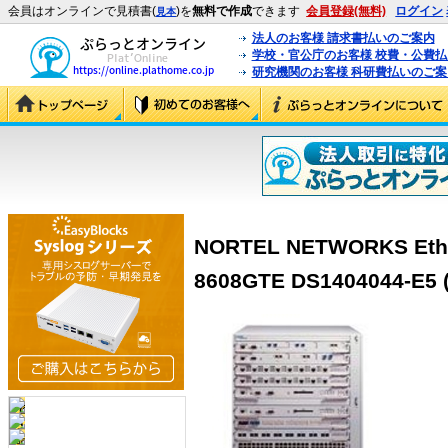
会員はオンラインで見積書(
)を
無料で作成
できます
会員登録(無料)
ログイン
見本
法人のお客様 請求書払いのご案内
学校・官公庁のお客様 校費・公費
研究機関のお客様 科研費払いのご案
NORTEL NETWORKS Ether
8608GTE DS1404044-E5 