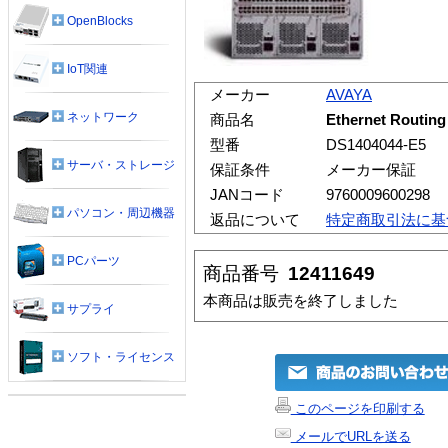
OpenBlocks
IoT関連
メーカー
AVAYA
ネットワーク
商品名
Ethernet Routin
型番
DS1404044-E5
サーバ・ストレージ
保証条件
メーカー保証
JANコード
9760009600298
パソコン・周辺機器
返品について
特定商取引法に基
PCパーツ
商品番号
12411649
本商品は販売を終了しました
サプライ
ソフト・ライセンス
このページを印刷する
メールでURLを送る