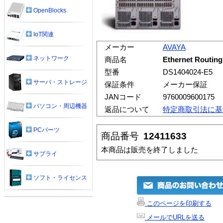
OpenBlocks
IoT関連
メーカー
AVAYA
ネットワーク
商品名
Ethernet Routin
型番
DS1404024-E5
サーバ・ストレージ
保証条件
メーカー保証
JANコード
9760009600175
パソコン・周辺機器
返品について
特定商取引法に基
PCパーツ
商品番号
12411633
本商品は販売を終了しました
サプライ
ソフト・ライセンス
このページを印刷する
メールでURLを送る