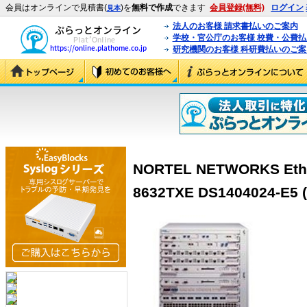
会員はオンラインで見積書(
)を
無料で作成
できます
会員登録(無料)
ログイン
見本
法人のお客様 請求書払いのご案内
学校・官公庁のお客様 校費・公費
研究機関のお客様 科研費払いのご案
NORTEL NETWORKS Ether
8632TXE DS1404024-E5 