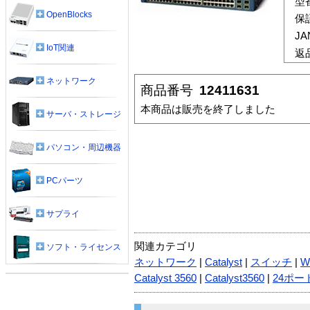
型
OpenBlocks
保
J
IoT関連
返
ネットワーク
商品番号
12411631
本商品は販売を終了しました
サーバ・ストレージ
パソコン・周辺機器
PCパーツ
サプライ
関連カテゴリ
ソフト・ライセンス
ネットワーク
|
Catalyst
|
スイッチ
|
W
Catalyst 3560
|
Catalyst3560
|
24ポー