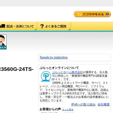
Tweets by platonline
C3560G-24TS-
ぷらっとオンラインについて
ぷらっとホーム株式会社
が運用する、法人取
引に特化した「業務用IT機器専門の調達支援
サイト」です。
1999年よりネットワーク機器、サーバ、スト
レージ、パソコン周辺機器、PCパーツ、ソフトウェ
ア、ライセンスなど、業務用IT機器中心に販売。品揃え
は業界トップクラスの約5.5万点です。法人取引に特化
し、学校・官公庁・一般法人のお客様の請求書後払いに
も対応しています。
IPv6への取り組み
会社概要
お客様からの声
もっと見る