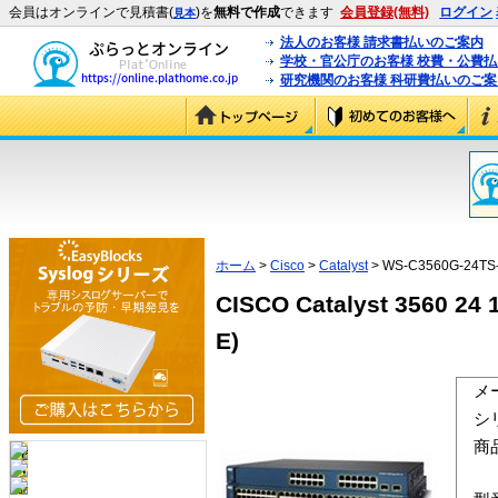
会員はオンラインで見積書(
)を
無料で作成
できます
会員登録(無料)
ログイン
見本
法人のお客様 請求書払いのご案内
学校・官公庁のお客様 校費・公費
研究機関のお客様 科研費払いのご案
ホーム
>
Cisco
>
Catalyst
> WS-C3560G-24TS
CISCO Catalyst 3560 24
E)
メ
シ
商