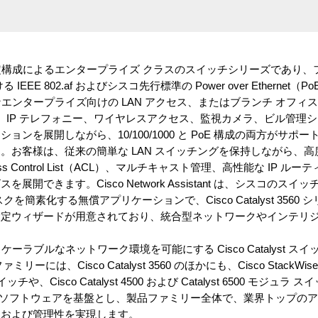
シリーズは、固定構成によるエンタープライズ クラスのスイッチシリーズであり
EE 802.af およびシスコ先行標準の Power over Ethernet
 は、小規模なエンタープライズ向けの LAN アクセス、またはブランチ オ
、IP テレフォニー、ワイヤレスアクセス、監視カメラ、ビル管理シ
ンを展開しながら、10/100/1000 と PoE 構成の両方がサポ
客様は、従来の簡単な LAN スイッチングを保持しながら、高度な Qu
ess Control List（ACL）、マルチキャスト管理、高性能な IP 
開できます。Cisco Network Assistant は、シスコのス
簡素化する無償アプリケーションで、Cisco Catalyst 3560
istant には設定ウィザードが用意されており、統合型ネットワークやイン
規模かつスケーラブルなネットワーク環境を可能にする Cisco Catalyst 
 ファミリーには、Cisco Catalyst 3560 のほかにも、Cisco Stac
 スイッチや、Cisco Catalyst 4500 および Catalyst 6500 モジ
IOS ソフトウェアを基盤とし、製品ファミリー全体で、業界トップの
、および管理性を実現します。