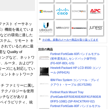
、ファスト イーサネッ
（PoE）機能を備えていま
フィスなどの環境に適した
その他、多数のメーカー商品を取り扱ってます
ステム、リモート キ
ートされているために最
注目の商品
ality of
Fortinet FortiGate-60Fバンドルモデル
ルーティングなど、ネットワ
(初年度先出しセンドバック保守付)
イッチ、ルータ、およびワ
(FG-60F-BDL-US)
Hewlett-Packard HP LCD 8500 コンソ
 シリーズにも対応してい
ール (AF642A)
テリジェントネットワーク
IBM Flex System コンソール・ブレイ
クアウト・ケーブル (81Y5286)
スイッチ ファミリーに属し
kWise テクノロジーを使用
Fortinet Rack Mount Tray
ュラ スイッチなどがありま
(FortiGate40F/50E/60E/60F/61F/80E/8
0F/FS-108E) (SP-RACKTRAY-02)
アベイラビリティ、統
Fortinet FortiGate-80F バンドルモデル