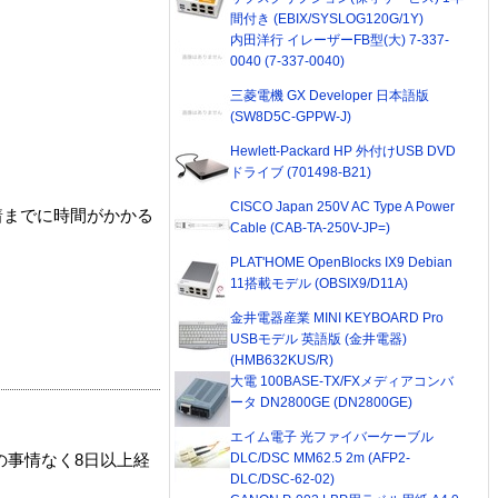
間付き (EBIX/SYSLOG120G/1Y)
内田洋行 イレーザーFB型(大) 7-337-
0040 (7-337-0040)
三菱電機 GX Developer 日本語版
(SW8D5C-GPPW-J)
Hewlett-Packard HP 外付けUSB DVD
ドライブ (701498-B21)
CISCO Japan 250V AC Type A Power
着までに時間がかかる
Cable (CAB-TA-250V-JP=)
PLAT'HOME OpenBlocks IX9 Debian
11搭載モデル (OBSIX9/D11A)
金井電器産業 MINI KEYBOARD Pro
USBモデル 英語版 (金井電器)
(HMB632KUS/R)
大電 100BASE-TX/FXメディアコンバ
ータ DN2800GE (DN2800GE)
エイム電子 光ファイバーケーブル
DLC/DSC MM62.5 2m (AFP2-
の事情なく8日以上経
DLC/DSC-62-02)