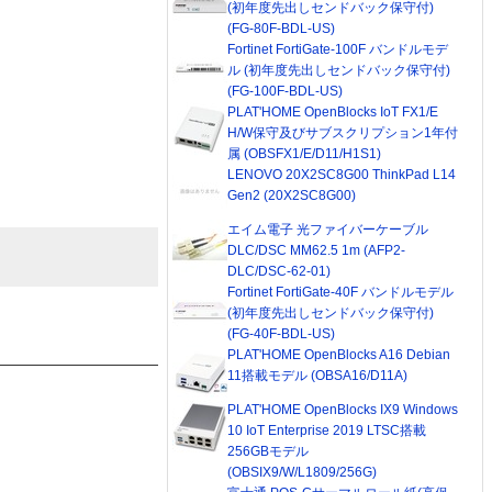
(初年度先出しセンドバック保守付)
(FG-80F-BDL-US)
Fortinet FortiGate-100F バンドルモデ
ル (初年度先出しセンドバック保守付)
(FG-100F-BDL-US)
PLAT'HOME OpenBlocks IoT FX1/E
H/W保守及びサブスクリプション1年付
属 (OBSFX1/E/D11/H1S1)
LENOVO 20X2SC8G00 ThinkPad L14
Gen2 (20X2SC8G00)
エイム電子 光ファイバーケーブル
DLC/DSC MM62.5 1m (AFP2-
DLC/DSC-62-01)
Fortinet FortiGate-40F バンドルモデル
(初年度先出しセンドバック保守付)
(FG-40F-BDL-US)
PLAT'HOME OpenBlocks A16 Debian
11搭載モデル (OBSA16/D11A)
PLAT'HOME OpenBlocks IX9 Windows
10 IoT Enterprise 2019 LTSC搭載
256GBモデル
(OBSIX9/W/L1809/256G)