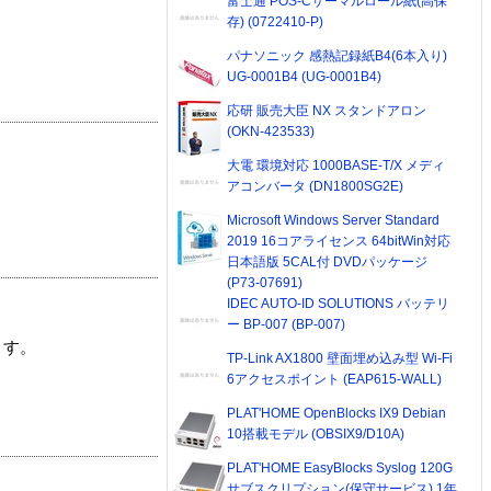
富士通 POS-Cサーマルロール紙(高保
存) (0722410-P)
パナソニック 感熱記録紙B4(6本入り)
UG-0001B4 (UG-0001B4)
応研 販売大臣 NX スタンドアロン
(OKN-423533)
大電 環境対応 1000BASE-T/X メディ
アコンバータ (DN1800SG2E)
Microsoft Windows Server Standard
2019 16コアライセンス 64bitWin対応
日本語版 5CAL付 DVDパッケージ
(P73-07691)
IDEC AUTO-ID SOLUTIONS バッテリ
ー BP-007 (BP-007)
ます。
TP-Link AX1800 壁面埋め込み型 Wi-Fi
6アクセスポイント (EAP615-WALL)
PLAT'HOME OpenBlocks IX9 Debian
10搭載モデル (OBSIX9/D10A)
PLAT'HOME EasyBlocks Syslog 120G
サブスクリプション(保守サービス) 1年