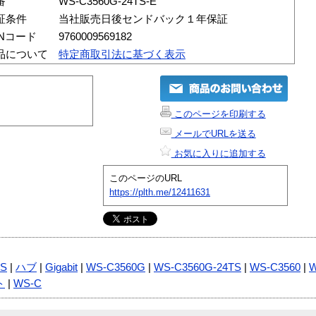
番
WS-C3560G-24TS-E
証条件
当社販売日後センドバック１年保証
ANコード
9760009569182
品について
特定商取引法に基づく表示
このページを印刷する
メールでURLを送る
お気に入りに追加する
このページのURL
https://plth.me/12411631
S
|
ハブ
|
Gigabit
|
WS-C3560G
|
WS-C3560G-24TS
|
WS-C3560
|
W
ト
|
WS-C