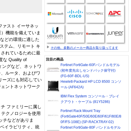
、ファスト イーサネッ
（PoE）機能を備えていま
フィスなどの環境に適した
ステム、リモート キ
その他、多数のメーカー商品を取り扱ってます
ートされているために最
ality of
注目の商品
Fortinet FortiGate-60Fバンドルモデル
ルーティングなど、ネットワ
(初年度先出しセンドバック保守付)
イッチ、ルータ、およびワ
(FG-60F-BDL-US)
 シリーズにも対応してい
Hewlett-Packard HP LCD 8500 コンソ
テリジェントネットワーク
ール (AF642A)
IBM Flex System コンソール・ブレイ
クアウト・ケーブル (81Y5286)
スイッチ ファミリーに属し
Fortinet Rack Mount Tray
kWise テクノロジーを使用
(FortiGate40F/50E/60E/60F/61F/80E/8
ュラ スイッチなどがありま
0F/FS-108E) (SP-RACKTRAY-02)
アベイラビリティ、統
Fortinet FortiGate-80F バンドルモデル