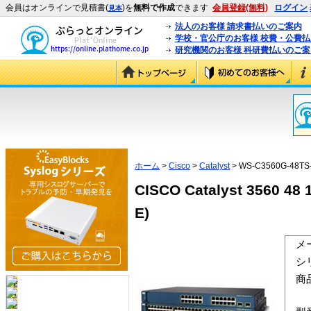
会員はオンラインで見積書(
)を
無料で作成
できます
会員登録(無料)
ログイン
見本
法人のお客様 請求書払いのご案内
学校・官公庁のお客様 校費・公費
研究機関のお客様 科研費払いのご案
ホーム
>
Cisco
>
Catalyst
> WS-C3560G-48TS
CISCO Catalyst 3560 48
E)
メ
シ
商