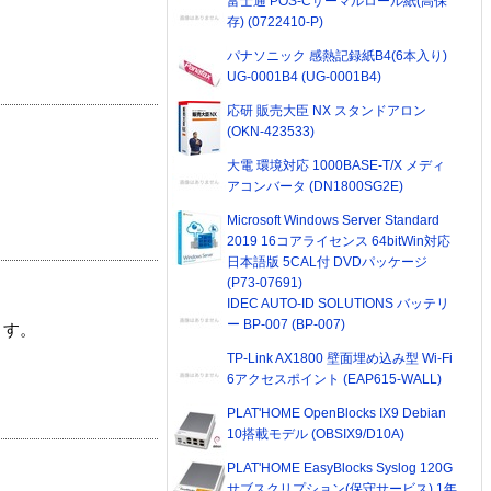
富士通 POS-Cサーマルロール紙(高保
存) (0722410-P)
パナソニック 感熱記録紙B4(6本入り)
UG-0001B4 (UG-0001B4)
応研 販売大臣 NX スタンドアロン
(OKN-423533)
大電 環境対応 1000BASE-T/X メディ
アコンバータ (DN1800SG2E)
Microsoft Windows Server Standard
2019 16コアライセンス 64bitWin対応
日本語版 5CAL付 DVDパッケージ
(P73-07691)
IDEC AUTO-ID SOLUTIONS バッテリ
ー BP-007 (BP-007)
ます。
TP-Link AX1800 壁面埋め込み型 Wi-Fi
6アクセスポイント (EAP615-WALL)
PLAT'HOME OpenBlocks IX9 Debian
10搭載モデル (OBSIX9/D10A)
PLAT'HOME EasyBlocks Syslog 120G
サブスクリプション(保守サービス) 1年