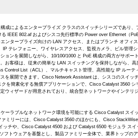
シリーズは、固定構成によるエンタープライズ クラスのスイッチシリーズであり
EE 802.af およびシスコ先行標準の Power over Ethernet
 は、小規模なエンタープライズ向けの LAN アクセス、またはブランチ オ
、IP テレフォニー、ワイヤレスアクセス、監視カメラ、ビル管理シ
ンを展開しながら、10/100/1000 と PoE 構成の両方がサポ
客様は、従来の簡単な LAN スイッチングを保持しながら、高度な Qu
ess Control List（ACL）、マルチキャスト管理、高性能な IP 
開できます。Cisco Network Assistant は、シスコのス
簡素化する無償アプリケーションで、Cisco Catalyst 3560
istant には設定ウィザードが用意されており、統合型ネットワークやイン
規模かつスケーラブルなネットワーク環境を可能にする Cisco Catalyst 
 ファミリーには、Cisco Catalyst 3560 のほかにも、Cisco Stac
 スイッチや、Cisco Catalyst 4500 および Catalyst 6500 モジ
IOS ソフトウェアを基盤とし、製品ファミリー全体で、業界トップの