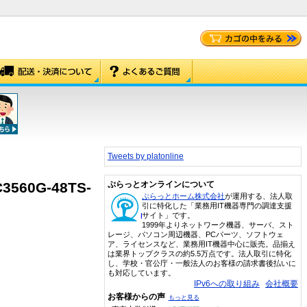
Tweets by platonline
C3560G-48TS-
ぷらっとオンラインについて
ぷらっとホーム株式会社
が運用する、法人取
引に特化した「業務用IT機器専門の調達支援
サイト」です。
1999年よりネットワーク機器、サーバ、スト
レージ、パソコン周辺機器、PCパーツ、ソフトウェ
ア、ライセンスなど、業務用IT機器中心に販売。品揃え
は業界トップクラスの約5.5万点です。法人取引に特化
し、学校・官公庁・一般法人のお客様の請求書後払いに
も対応しています。
IPv6への取り組み
会社概要
お客様からの声
もっと見る