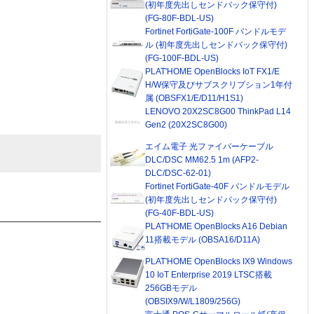
(初年度先出しセンドバック保守付)
(FG-80F-BDL-US)
Fortinet FortiGate-100F バンドルモデ
ル (初年度先出しセンドバック保守付)
(FG-100F-BDL-US)
PLAT'HOME OpenBlocks IoT FX1/E
H/W保守及びサブスクリプション1年付
属 (OBSFX1/E/D11/H1S1)
LENOVO 20X2SC8G00 ThinkPad L14
Gen2 (20X2SC8G00)
エイム電子 光ファイバーケーブル
DLC/DSC MM62.5 1m (AFP2-
DLC/DSC-62-01)
Fortinet FortiGate-40F バンドルモデル
(初年度先出しセンドバック保守付)
(FG-40F-BDL-US)
PLAT'HOME OpenBlocks A16 Debian
11搭載モデル (OBSA16/D11A)
PLAT'HOME OpenBlocks IX9 Windows
10 IoT Enterprise 2019 LTSC搭載
256GBモデル
(OBSIX9/W/L1809/256G)