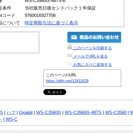
番
WS-C3560G-48TS-E
証条件
当社販売日後センドバック１年保証
ANコード
9760016927708
品について
特定商取引法に基づく表示
このページを印刷する
メールでURLを送る
お気に入りに追加する
このページのURL
https://plth.me/12411628
S
|
ハブ
|
Gigabit
|
WS-C3560G
|
WS-C3560G-48TS
|
WS-C3560
|
W
ト
|
WS-C