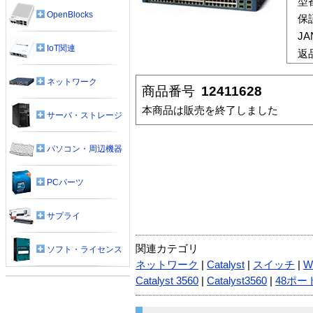
型
OpenBlocks
保
J
IoT関連
返
ネットワーク
商品番号
12411628
本商品は販売を終了しました
サーバ・ストレージ
パソコン・周辺機器
PCパーツ
サプライ
関連カテゴリ
ソフト・ライセンス
ネットワーク
|
Catalyst
|
スイッチ
|
W
Catalyst 3560
|
Catalyst3560
|
48ポー