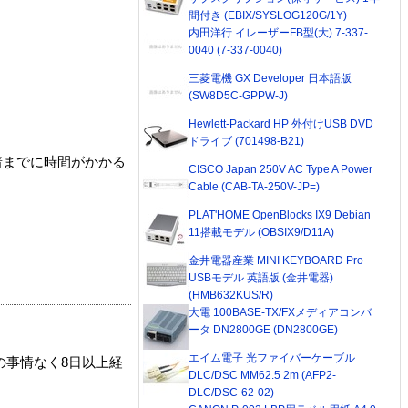
間付き (EBIX/SYSLOG120G/1Y)
内田洋行 イレーザーFB型(大) 7-337-
0040 (7-337-0040)
三菱電機 GX Developer 日本語版
(SW8D5C-GPPW-J)
Hewlett-Packard HP 外付けUSB DVD
ドライブ (701498-B21)
着までに時間がかかる
CISCO Japan 250V AC Type A Power
Cable (CAB-TA-250V-JP=)
PLAT'HOME OpenBlocks IX9 Debian
11搭載モデル (OBSIX9/D11A)
金井電器産業 MINI KEYBOARD Pro
USBモデル 英語版 (金井電器)
(HMB632KUS/R)
大電 100BASE-TX/FXメディアコンバ
ータ DN2800GE (DN2800GE)
エイム電子 光ファイバーケーブル
の事情なく8日以上経
DLC/DSC MM62.5 2m (AFP2-
DLC/DSC-62-02)