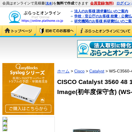
会員はオンラインで見積書(
)を
無料で作成
できます
会員登録(無料)
ログイン
見本
法人のお客様 請求書払いのご案内
学校・官公庁のお客様 校費・公費
研究機関のお客様 科研費払いのご案
ホーム
>
Cisco
>
Catalyst
> WS-C3560-
CISCO Catalyst 3560 48 
Image(初年度保守含) (WS-C