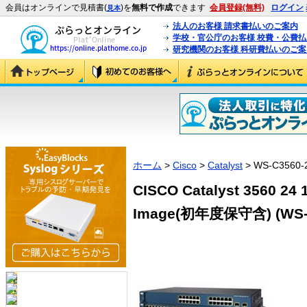
会員はオンラインで見積書(
)を
無料で作成
できます
会員登録(無料)
ログイン
見本
法人のお客様 請求書払いのご案内
学校・官公庁のお客様 校費・公費
研究機関のお客様 科研費払いのご案
ホーム
>
Cisco
>
Catalyst
> WS-C3560-
CISCO Catalyst 3560 24 
Image(初年度保守含) (WS-C