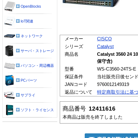
OpenBlocks
IoT関連
ネットワーク
メーカー
CISCO
シリーズ
Catalyst
サーバ・ストレージ
商品名
Catalyst 3560 24 
保守含)
パソコン・周辺機器
型番
WS-C3560-24TS-E
保証条件
当社販売日後セン
PCパーツ
JANコード
9760012149319
返品について
特定商取引法に基
サプライ
商品番号
12411616
ソフト・ライセンス
本商品は販売を終了しました