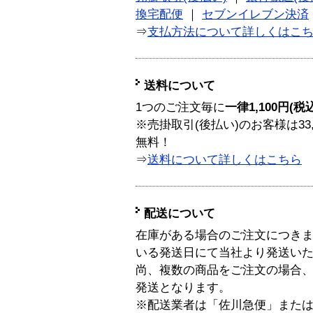
換宅配便
｜
セブンイレブン決済
⇒
支払方法について詳しくはこ
送料について
1つのご注文毎に
一律1,100円(税
※売掛取引(後払い)のお客様は33
無料！
⇒
送料について詳しくはこちら
配送について
在庫がある場合のご注文につき
いる発送日にて当社より発送い
尚、複数の商品をご注文の場合
発送となります。
※配送業者は「佐川急便」また