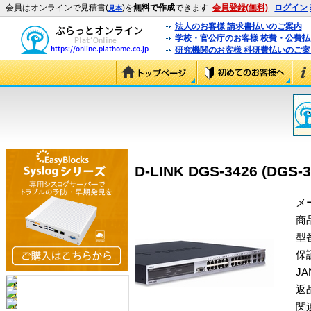
会員はオンラインで見積書(
)を
無料で作成
できます
会員登録(無料)
ログイン
見本
法人のお客様 請求書払いのご案内
学校・官公庁のお客様 校費・公費
研究機関のお客様 科研費払いのご案
D-LINK DGS-3426 (DGS-3
メ
商
型
保
J
返
関