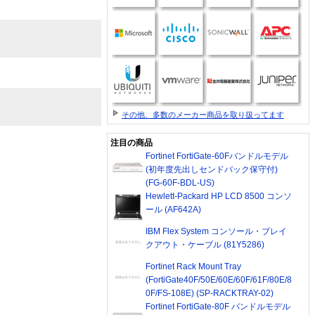
その他、多数のメーカー商品を取り扱ってます
注目の商品
Fortinet FortiGate-60Fバンドルモデル
(初年度先出しセンドバック保守付)
(FG-60F-BDL-US)
Hewlett-Packard HP LCD 8500 コンソ
ール (AF642A)
IBM Flex System コンソール・ブレイ
クアウト・ケーブル (81Y5286)
Fortinet Rack Mount Tray
(FortiGate40F/50E/60E/60F/61F/80E/8
0F/FS-108E) (SP-RACKTRAY-02)
Fortinet FortiGate-80F バンドルモデル