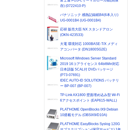
富士通 POS-Cサーマルロール紙(高保
存) (0722410-P)
パナソニック 感熱記録紙B4(6本入り)
UG-0001B4 (UG-0001B4)
応研 販売大臣 NX スタンドアロン
(OKN-423533)
大電 環境対応 1000BASE-T/X メディ
アコンバータ (DN1800SG2E)
Microsoft Windows Server Standard
2019 16コアライセンス 64bitWin対応
日本語版 5CAL付 DVDパッケージ
(P73-07691)
IDEC AUTO-ID SOLUTIONS バッテリ
ー BP-007 (BP-007)
TP-Link AX1800 壁面埋め込み型 Wi-Fi
6アクセスポイント (EAP615-WALL)
PLAT'HOME OpenBlocks IX9 Debian
10搭載モデル (OBSIX9/D10A)
PLAT'HOME EasyBlocks Syslog 120G
サブスクリプション(保守サービス) 1年