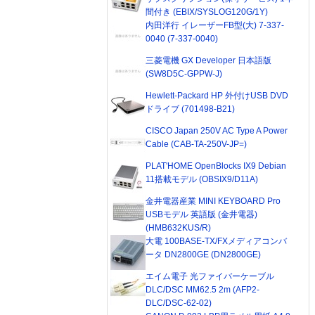
間付き (EBIX/SYSLOG120G/1Y)
内田洋行 イレーザーFB型(大) 7-337-
0040 (7-337-0040)
三菱電機 GX Developer 日本語版
(SW8D5C-GPPW-J)
Hewlett-Packard HP 外付けUSB DVD
ドライブ (701498-B21)
CISCO Japan 250V AC Type A Power
Cable (CAB-TA-250V-JP=)
PLAT'HOME OpenBlocks IX9 Debian
11搭載モデル (OBSIX9/D11A)
金井電器産業 MINI KEYBOARD Pro
USBモデル 英語版 (金井電器)
(HMB632KUS/R)
大電 100BASE-TX/FXメディアコンバ
ータ DN2800GE (DN2800GE)
エイム電子 光ファイバーケーブル
DLC/DSC MM62.5 2m (AFP2-
DLC/DSC-62-02)