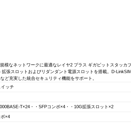
から大規模なネットワークに最適なレイヤ2 プラス ギガビットスタッカ
、10G 拡張スロットおよびリダンダント電源スロットを搭載。D-LinkSI
疫など充実した統合セキュリティ機能をサポート。
2スイッチ
0/1000BASE-T×24・・SFPコンボ×4・・10G拡張スロット×2
ボ×4