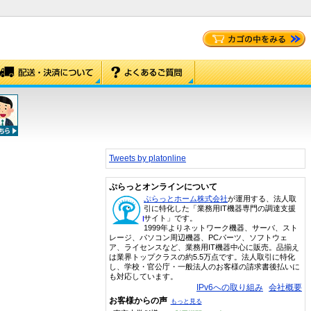
Tweets by platonline
ぷらっとオンラインについて
ぷらっとホーム株式会社
が運用する、法人取
引に特化した「業務用IT機器専門の調達支援
サイト」です。
1999年よりネットワーク機器、サーバ、スト
レージ、パソコン周辺機器、PCパーツ、ソフトウェ
ア、ライセンスなど、業務用IT機器中心に販売。品揃え
は業界トップクラスの約5.5万点です。法人取引に特化
し、学校・官公庁・一般法人のお客様の請求書後払いに
も対応しています。
IPv6への取り組み
会社概要
お客様からの声
もっと見る