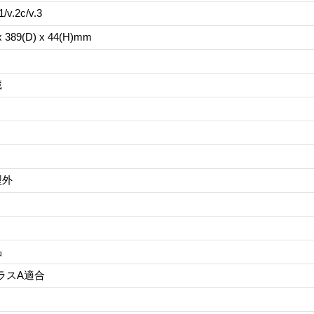
/v.2c/v.3
x 389(D) x 44(H)mm
蔵
型外
品
クラスA適合