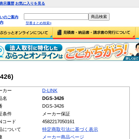
表示履歴
お気に入りを見る
払いのご案内
内
型番まとめ検索»
426)
ーカー
D-LINK
品名
DGS-3426
番
DGS-3426
証条件
メーカー保証
ANコード
4582217050161
品について
特定商取引法に基づく表示
連
メーカー商品ページ