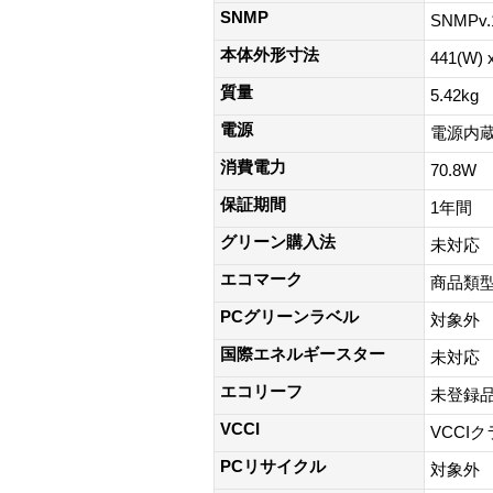
SNMP
SNMPv.1
本体外形寸法
441(W) 
質量
5.42kg
電源
電源内
消費電力
70.8W
保証期間
1年間
グリーン購入法
未対応
エコマーク
商品類
PCグリーンラベル
対象外
国際エネルギースター
未対応
エコリーフ
未登録
VCCI
VCCI
PCリサイクル
対象外