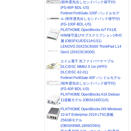
(初年度先出しセンドバック保守付)
(FG-80F-BDL-US)
Fortinet FortiGate-100F バンドルモデ
ル (初年度先出しセンドバック保守付)
(FG-100F-BDL-US)
PLAT'HOME OpenBlocks IoT FX1/E
H/W保守及びサブスクリプション1年付
属 (OBSFX1/E/D11/H1S1)
LENOVO 20X2SC8G00 ThinkPad L14
Gen2 (20X2SC8G00)
エイム電子 光ファイバーケーブル
DLC/DSC MM62.5 1m (AFP2-
DLC/DSC-62-01)
Fortinet FortiGate-40F バンドルモデル
(初年度先出しセンドバック保守付)
(FG-40F-BDL-US)
PLAT'HOME OpenBlocks A16 Debian
11搭載モデル (OBSA16/D11A)
PLAT'HOME OpenBlocks IX9 Windows
10 IoT Enterprise 2019 LTSC搭載
256GBモデル
(OBSIX9/W/L1809/256G)