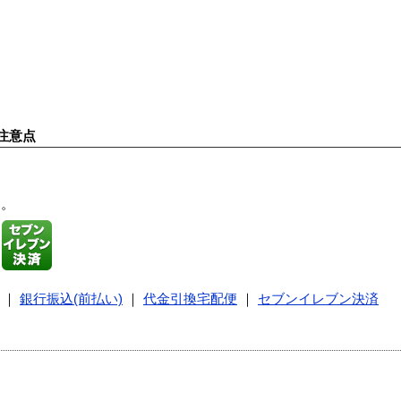
注意点
す。
｜
銀行振込(前払い)
｜
代金引換宅配便
｜
セブンイレブン決済