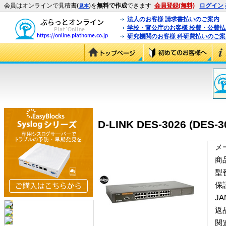
会員はオンラインで見積書(
)を
無料で作成
できます
会員登録(無料)
ログイン
見本
法人のお客様 請求書払いのご案内
学校・官公庁のお客様 校費・公費
研究機関のお客様 科研費払いのご案
D-LINK DES-3026 (DES-3
メ
商
型
保
J
返
関