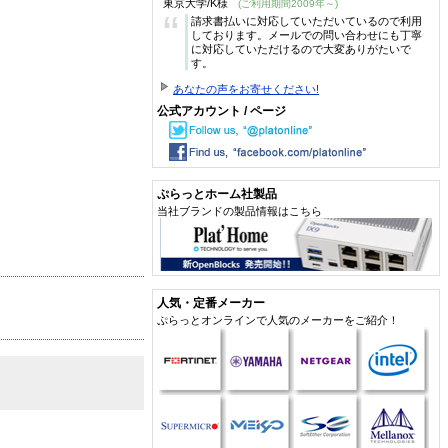
東京大学/K様
(ご利用期間2009年～)
“
請求書払いに対応していただいているので利用
しております。メールでの問い合わせにも丁寧
に対応していただけるので大変ありがたいで
す。
あなたの声をお寄せください!
公式アカウント / ページ
ぷらっとホーム社製品
当社ブランドの製品情報はこちら
人気・定番メーカー
ぷらっとオンラインで人気のメーカーをご紹介！