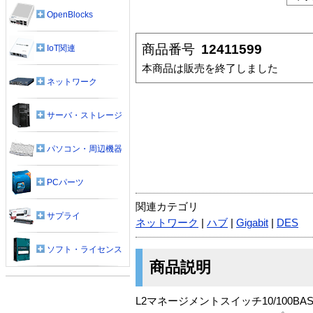
OpenBlocks
商品番号
12411599
IoT関連
本商品は販売を終了しました
ネットワーク
サーバ・ストレージ
パソコン・周辺機器
PCパーツ
関連カテゴリ
サプライ
ネットワーク
|
ハブ
|
Gigabit
|
DES
ソフト・ライセンス
商品説明
L2マネージメントスイッチ10/100BAS