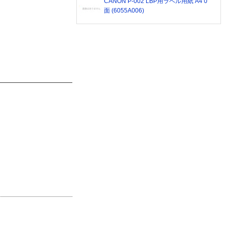
CANON P-002 LBP用ラベル用紙 A4 0
面 (6055A006)