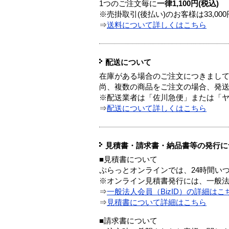
1つのご注文毎に
一律1,100円(税込)
※売掛取引(後払い)のお客様は33,0
⇒
送料について詳しくはこちら
配送について
在庫がある場合のご注文につきまし
尚、複数の商品をご注文の場合、発
※配送業者は「佐川急便」または「
⇒
配送について詳しくはこちら
見積書・請求書・納品書等の発行に
■見積書について
ぷらっとオンラインでは、24時間い
※オンライン見積書発行には、一般法人
⇒
一般法人会員（BizID）の詳細はこ
⇒
見積書について詳細はこちら
■請求書について