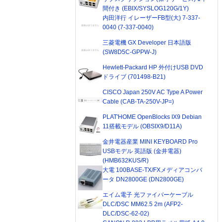
間付き (EBIX/SYSLOG120G/1Y)
内田洋行 イレーザーFB型(大) 7-337-
0040 (7-337-0040)
三菱電機 GX Developer 日本語版
(SW8D5C-GPPW-J)
Hewlett-Packard HP 外付けUSB DVD
ドライブ (701498-B21)
CISCO Japan 250V AC Type A Power
Cable (CAB-TA-250V-JP=)
PLAT'HOME OpenBlocks IX9 Debian
11搭載モデル (OBSIX9/D11A)
金井電器産業 MINI KEYBOARD Pro
USBモデル 英語版 (金井電器)
(HMB632KUS/R)
大電 100BASE-TX/FXメディアコンバ
ータ DN2800GE (DN2800GE)
エイム電子 光ファイバーケーブル
DLC/DSC MM62.5 2m (AFP2-
DLC/DSC-62-02)