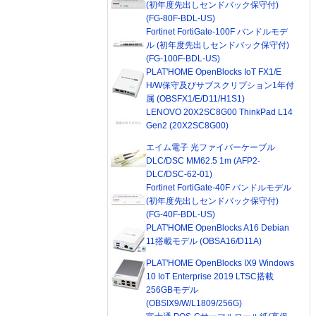
(初年度先出しセンドバック保守付)
(FG-80F-BDL-US)
Fortinet FortiGate-100F バンドルモデ
ル (初年度先出しセンドバック保守付)
(FG-100F-BDL-US)
PLAT'HOME OpenBlocks IoT FX1/E
H/W保守及びサブスクリプション1年付
属 (OBSFX1/E/D11/H1S1)
LENOVO 20X2SC8G00 ThinkPad L14
Gen2 (20X2SC8G00)
エイム電子 光ファイバーケーブル
DLC/DSC MM62.5 1m (AFP2-
DLC/DSC-62-01)
Fortinet FortiGate-40F バンドルモデル
(初年度先出しセンドバック保守付)
(FG-40F-BDL-US)
PLAT'HOME OpenBlocks A16 Debian
11搭載モデル (OBSA16/D11A)
PLAT'HOME OpenBlocks IX9 Windows
10 IoT Enterprise 2019 LTSC搭載
256GBモデル
(OBSIX9/W/L1809/256G)