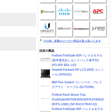
その他、多数のメーカー商品を取り扱ってます
注目の商品
Fortinet FortiGate-60Fバンドルモデル
(初年度先出しセンドバック保守付)
(FG-60F-BDL-US)
Hewlett-Packard HP LCD 8500 コンソ
ール (AF642A)
IBM Flex System コンソール・ブレイ
クアウト・ケーブル (81Y5286)
Fortinet Rack Mount Tray
(FortiGate40F/50E/60E/60F/61F/80E/8
0F/FS-108E) (SP-RACKTRAY-02)
Fortinet FortiGate-80F バンドルモデル