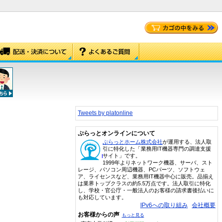
Tweets by platonline
ぷらっとオンラインについて
ぷらっとホーム株式会社
が運用する、法人取
引に特化した「業務用IT機器専門の調達支援
サイト」です。
1999年よりネットワーク機器、サーバ、スト
レージ、パソコン周辺機器、PCパーツ、ソフトウェ
ア、ライセンスなど、業務用IT機器中心に販売。品揃え
は業界トップクラスの約5.5万点です。法人取引に特化
し、学校・官公庁・一般法人のお客様の請求書後払いに
も対応しています。
IPv6への取り組み
会社概要
お客様からの声
もっと見る