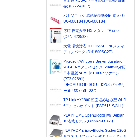
富士通 POS-Cサーマルロール紙(高保
存) (0722410-P)
パナソニック 感熱記録紙B4(6本入り)
UG-0001B4 (UG-0001B4)
応研 販売大臣 NX スタンドアロン
(OKN-423533)
大電 環境対応 1000BASE-T/X メディ
アコンバータ (DN1800SG2E)
Microsoft Windows Server Standard
2019 16コアライセンス 64bitWin対応
日本語版 5CAL付 DVDパッケージ
(P73-07691)
IDEC AUTO-ID SOLUTIONS バッテリ
ー BP-007 (BP-007)
TP-Link AX1800 壁面埋め込み型 Wi-Fi
6アクセスポイント (EAP615-WALL)
PLAT'HOME OpenBlocks IX9 Debian
10搭載モデル (OBSIX9/D10A)
PLAT'HOME EasyBlocks Syslog 120G
サブスクリプション(保守サービス) 1年