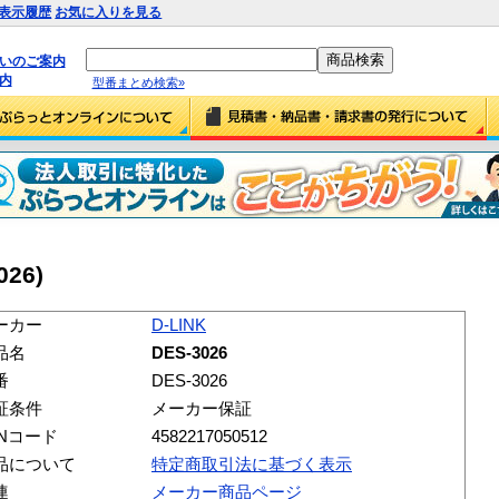
表示履歴
お気に入りを見る
払いのご案内
内
型番まとめ検索»
026)
ーカー
D-LINK
品名
DES-3026
番
DES-3026
証条件
メーカー保証
ANコード
4582217050512
品について
特定商取引法に基づく表示
連
メーカー商品ページ