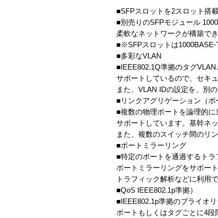
■SFPスロットを2スロット搭
■別売りのSFPモジュール 1000B
柔軟なネットワークが構築でき
■※SFPスロットは1000BASE
■多彩なVLAN
■IEEE802.1Q準拠のタグVLA
サポートしているので、セキュリ
また、VLAN IDの設定を、別の
■リンクアグリゲーション（ポー
■複数の物理ポートを論理的に束
サポートしています。基幹ネット
また、複数のスイッチ間のリンクア
■ポートミラーリング
■特定のポートを通過するトラフ
ポートミラーリングをサポートし
トラフィック解析などに利用で
■QoS IEEE802.1p準拠）
■IEEE802.1p準拠のプライオ
ポートもしくはタグごとに4段階の