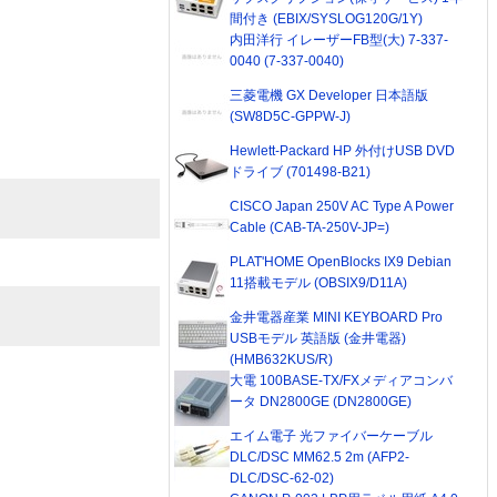
間付き (EBIX/SYSLOG120G/1Y)
内田洋行 イレーザーFB型(大) 7-337-
0040 (7-337-0040)
三菱電機 GX Developer 日本語版
(SW8D5C-GPPW-J)
Hewlett-Packard HP 外付けUSB DVD
ドライブ (701498-B21)
CISCO Japan 250V AC Type A Power
Cable (CAB-TA-250V-JP=)
PLAT'HOME OpenBlocks IX9 Debian
11搭載モデル (OBSIX9/D11A)
金井電器産業 MINI KEYBOARD Pro
USBモデル 英語版 (金井電器)
(HMB632KUS/R)
大電 100BASE-TX/FXメディアコンバ
ータ DN2800GE (DN2800GE)
エイム電子 光ファイバーケーブル
DLC/DSC MM62.5 2m (AFP2-
DLC/DSC-62-02)