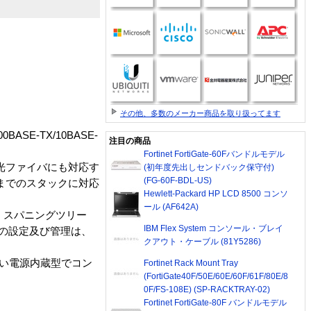
その他、多数のメーカー商品を取り扱ってます
BASE-TX/10BASE-
注目の商品
Fortinet FortiGate-60Fバンドルモデル
の光ファイバにも対応す
(初年度先出しセンドバック保守付)
(FG-60F-BDL-US)
台までのスタックに対応
Hewlett-Packard HP LCD 8500 コンソ
ール (AF642A)
 、スパニングツリー
IBM Flex System コンソール・ブレイ
ッチの設定及び管理は、
クアウト・ケーブル (81Y5286)
い電源内蔵型でコン
Fortinet Rack Mount Tray
(FortiGate40F/50E/60E/60F/61F/80E/8
0F/FS-108E) (SP-RACKTRAY-02)
Fortinet FortiGate-80F バンドルモデル