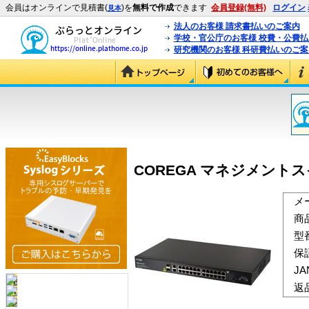
会員はオンラインで見積書(
)を
無料で作成
できます
会員登録(無料)
ログイン
見本
法人のお客様 請求書払いのご案内
学校・官公庁のお客様 校費・公費
研究機関のお客様 科研費払いのご案
COREGA マネジメントスイッチ
メ
商
型
保
J
返