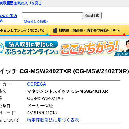
表示履歴
お気に入りを見る
払いのご案内
内
型番まとめ検索»
 CG-MSW2402TXR (CG-MSW2402TXR)
ーカー
COREGA
品名
マネジメントスイッチ CG-MSW2402TXR
番
CG-MSW2402TXR
証条件
メーカー保証
ANコード
4519157011013
品について
特定商取引法に基づく表示