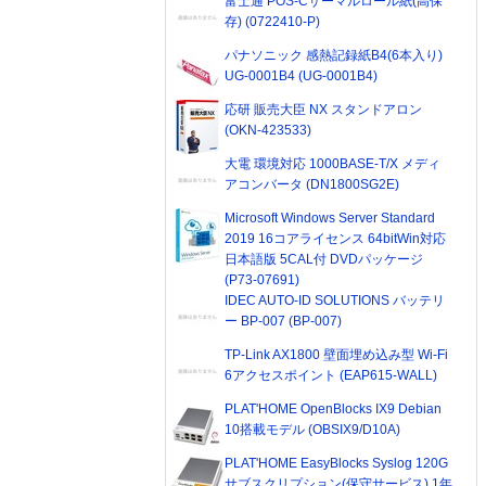
富士通 POS-Cサーマルロール紙(高保
存) (0722410-P)
パナソニック 感熱記録紙B4(6本入り)
UG-0001B4 (UG-0001B4)
応研 販売大臣 NX スタンドアロン
(OKN-423533)
大電 環境対応 1000BASE-T/X メディ
アコンバータ (DN1800SG2E)
Microsoft Windows Server Standard
2019 16コアライセンス 64bitWin対応
日本語版 5CAL付 DVDパッケージ
(P73-07691)
IDEC AUTO-ID SOLUTIONS バッテリ
ー BP-007 (BP-007)
TP-Link AX1800 壁面埋め込み型 Wi-Fi
6アクセスポイント (EAP615-WALL)
PLAT'HOME OpenBlocks IX9 Debian
10搭載モデル (OBSIX9/D10A)
PLAT'HOME EasyBlocks Syslog 120G
サブスクリプション(保守サービス) 1年