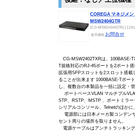
COREGA マネジメン
MSW2404GTR
(CG-MSW2404GTR) [ 1241
お問合せ
販売
価格
CG-MSW2402TXRは、100BASE-TX
T規格対応のRJ-45ポートを2ポー
拡張用SFPスロットを2スロット搭載し
ることが出来ます 1000BASE-
し、複数台の本製品を一括に設定・
ポートベースVLAN マルチプルVL
STP、RSTP、MSTP 、ポートミ
シリアルコンソール、Telnetのほ
電源部には日本メーカ製コンデンサ
セント周りの場所を取りません。
電源ケーブルはアンチトラッキング