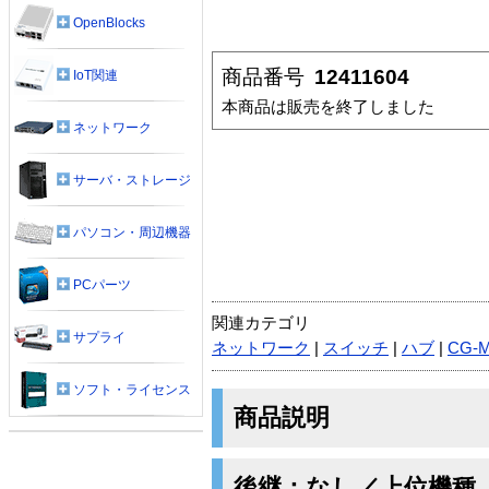
OpenBlocks
商品番号
12411604
IoT関連
本商品は販売を終了しました
ネットワーク
サーバ・ストレージ
パソコン・周辺機器
PCパーツ
関連カテゴリ
サプライ
ネットワーク
|
スイッチ
|
ハブ
|
CG-
ソフト・ライセンス
商品説明
後継：なし／上位機種