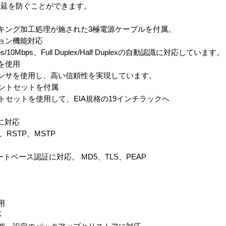
を防ぐことができます。
要
グ加工処理が施された3極電源ケーブルを付属。
ョン機能対応
0Mbps、Full Duplex/Half Duplexの自動認識に対応しています。
を使用
サを使用し、高い信頼性を実現しています。
ントセットを付属
ットを使用して、EIA規格の19インチラックへ
に対応
STP、MSTP
ベース認証に対応。 MD5、TLS、PEAP
用
応