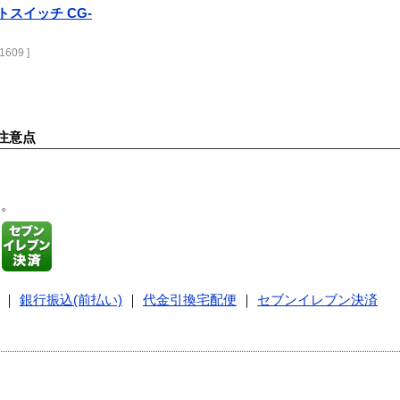
トスイッチ CG-
1609 ]
注意点
す。
｜
銀行振込(前払い)
｜
代金引換宅配便
｜
セブンイレブン決済