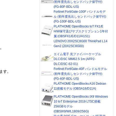
(初年度先出しセンドバック保守付)
(FG-80F-BDL-US)
Fortinet FortiGate-100F バンドルモデ
ル (初年度先出しセンドバック保守付)
(FG-100F-BDL-US)
PLAT'HOME OpenBlocks IoT FX1/E
H/W保守及びサブスクリプション1年付
属 (OBSFX1/E/D11/H1S1)
LENOVO 20X2SC8G00 ThinkPad L14
Gen2 (20X2SC8G00)
。
エイム電子 光ファイバーケーブル
DLC/DSC MM62.5 1m (AFP2-
DLC/DSC-62-01)
Fortinet FortiGate-40F バンドルモデル
ます。
(初年度先出しセンドバック保守付)
(FG-40F-BDL-US)
PLAT'HOME OpenBlocks A16 Debian
11搭載モデル (OBSA16/D11A)
PLAT'HOME OpenBlocks IX9 Windows
10 IoT Enterprise 2019 LTSC搭載
256GBモデル
(OBSIX9/W/L1809/256G)