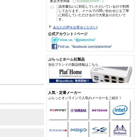
東京大学/K様
(ご利用期間2009年～)
“
請求書払いに対応していただいているので利用
しております。メールでの問い合わせにも丁寧
に対応していただけるので大変ありがたいで
す。
あなたの声をお寄せください!
公式アカウント / ページ
ぷらっとホーム社製品
当社ブランドの製品情報はこちら
人気・定番メーカー
ぷらっとオンラインで人気のメーカーをご紹介！