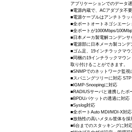
アプリケーションでのデータ遅延
■電源内蔵で、ACアダプタ不
■電源ケーブルはアンチトラッキン
■全ポートオートネゴシエーシ
■全ポートが1000Mbps/100Mbps/1
■日本メーカ製電解コンデンサ
■電源部に日本メーカ製コンデン
■ゴム足、19インチラックマウ
■同梱の19インチラックマウントセ
取り付けることができます。
■SNMPでのネットワーク監視
■スパニングツリーに対応 STP、R
■IGMP-Snoopingに対応
■RADIUSサーバと連携したポート
■BPDUパケットの透過に対応
■Syslog対応
■全ポートAuto MDI/MDI-X対応
■放熱性の高いメタル筐体を採
■6台までのスタッキングに対