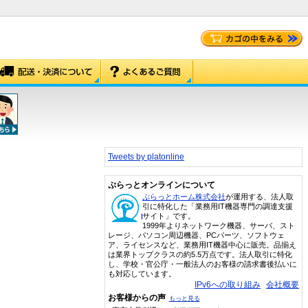
Tweets by platonline
ぷらっとオンラインについて
ぷらっとホーム株式会社
が運用する、法人取
引に特化した「業務用IT機器専門の調達支援
サイト」です。
1999年よりネットワーク機器、サーバ、スト
レージ、パソコン周辺機器、PCパーツ、ソフトウェ
ア、ライセンスなど、業務用IT機器中心に販売。品揃え
は業界トップクラスの約5.5万点です。法人取引に特化
し、学校・官公庁・一般法人のお客様の請求書後払いに
も対応しています。
IPv6への取り組み
会社概要
お客様からの声
もっと見る