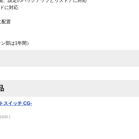
、設定のバックアップとリストアに対応
ドに対応
に配置
ン部は1年間）
品
トスイッチ CG-
600 ]