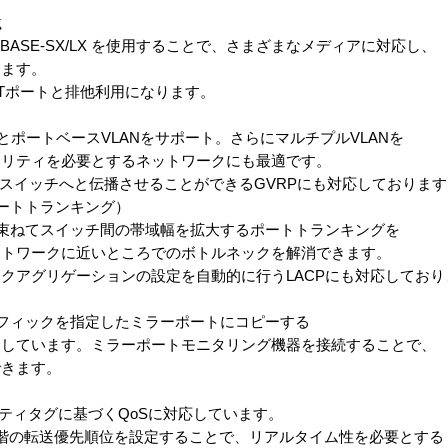
載
ASE-SX/LX を使用することで、さまざまなメディアに対応し、
ます。
-Tポートと排他利用になります。
NとポートベースVLANをサポート。さらにマルチプルVLANを
ティを必要とするネットワークにも最適です。
スイッチへと伝播させることができるGVRPにも対応しております
トトランキング）
ねてスイッチ間の帯域幅を拡大するポートトランキングを
ワークに近いところでのボトルネックを解消できます。
グリゲーションの設定を自動的に行うLACPにも対応しており
ィックを指定したミラーポートにコピーする
ています。ミラーポートモニタリング機器を接続することで、
きます。
リティタグに基づくQoSに対応しています。
転送優先順位を設定することで、リアルタイム性を必要とする