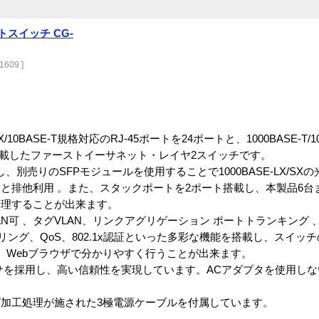
トスイッチ CG-
1609 ]
/10BASE-T規格対応のRJ-45ポートを24ポートと、1000BASE-T/100
ト搭載したファーストイーサネット・レイヤ2スイッチです。
、別売りのSFPモジュールを使用することで1000BASE-LX/SX
Tポートと排他利用 。また、スタックポートを2ポート搭載し、本製品6
管理することが出来ます。
AN可 、タグVLAN、リンクアグリゲーション ポートトランキング
ラーリング、QoS、802.1x認証といった多彩な機能を搭載し、スイ
かに、Webブラウザで分かりやすく行うことが出来ます。
を採用し、高い信頼性を実現しています。ACアダプタを使用しな
加工処理が施された3極電源ケーブルを付属しています。