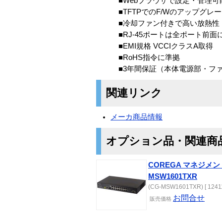
■Webブラウザで設定・管理可能
■TFTPでのF/Wのアップグレー
■冷却ファン付きで高い放熱性
■RJ-45ポートは全ポート前面
■EMI規格 VCCIクラスA取得
■RoHS指令に準拠
■3年間保証（本体電源部・ファ
関連リンク
メーカ商品情報
オプション品・関連商
COREGA マネジメン
MSW1601TXR
(CG-MSW1601TXR) [ 12411
お問合せ
販売価格