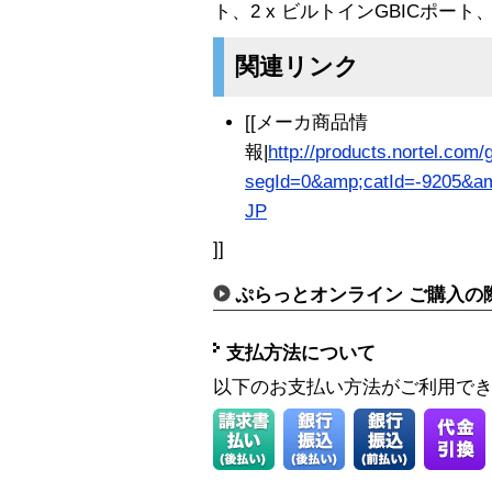
ト、2 x ビルトインGBICポ
関連リンク
[[メーカ商品情
報|
http://products.nortel.com/
segId=0&amp;catId=-9205&am
JP
]]
ぷらっとオンライン ご購入の
支払方法について
以下のお支払い方法がご利用で