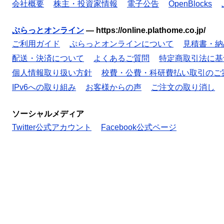
会社概要
株主・投資家情報
電子公告
OpenBlocks
ぷらっとオンライン
—
https://online.plathome.co.jp/
ご利用ガイド
ぷらっとオンラインについて
見積書・納
配送・決済について
よくあるご質問
特定商取引法に基
個人情報取り扱い方針
校費・公費・科研費払い取引のご
IPv6への取り組み
お客様からの声
ご注文の取り消し
ソーシャルメディア
Twitter公式アカウント
Facebook公式ページ