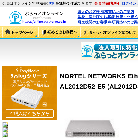
会員はオンラインで見積書(
)を
無料で作成
できます
会員登録(無料)
ログイン
見本
法人のお客様 請求書払いのご案内
学校・官公庁のお客様 校費・公費
研究機関のお客様 科研費払いのご案
NORTEL NETWORKS Ethe
AL2012D52-E5 (AL2012D