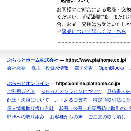
返品について
お客様のご都合による返品・交
ください。 商品開封後、または
合、返品・交換はお受けいたし
⇒
返品について詳しくはこちら
ぷらっとホーム株式会社
—
https://www.plathome.co.jp/
会社概要
株主・投資家情報
電子公告
OpenBlocks
ぷらっとオンライン
—
https://online.plathome.co.jp/
ご利用ガイド
ぷらっとオンラインについて
見積書・納
配送・決済について
よくあるご質問
特定商取引法に基
個人情報取り扱い方針
校費・公費・科研費払い取引のご
IPv6への取り組み
お客様からの声
ご注文の取り消し