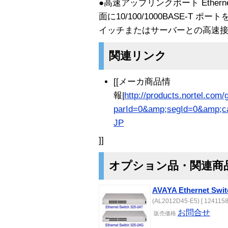
●高速アップリンクポート Ethernet
面に10/100/1000BASE-T
イッチまたはサーバーとの高速
関連リンク
[[メーカ商品情
報|
http://products.nortel.com/
parId=0&amp;segId=0&amp;ca
JP
]]
オプション品・関連商
AVAYA Ethernet Swit
(AL2012D45-E5) [ 1241158
お問合せ
販売価格