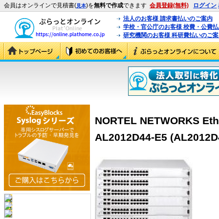
会員はオンラインで見積書(
)を
無料で作成
できます
会員登録(無料)
ログイン
見本
法人のお客様 請求書払いのご案内
学校・官公庁のお客様 校費・公費
研究機関のお客様 科研費払いのご案
NORTEL NETWORKS Ether
AL2012D44-E5 (AL2012D