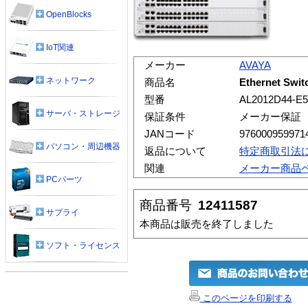
OpenBlocks
IoT関連
メーカー
AVAYA
ネットワーク
商品名
Ethernet Swit
型番
AL2012D44-E5
サーバ・ストレージ
保証条件
メーカー保証
JANコード
976000959971
パソコン・周辺機器
返品について
特定商取引法
関連
メーカー商品
PCパーツ
商品番号
12411587
サプライ
本商品は販売を終了しました
ソフト・ライセンス
このページを印刷する