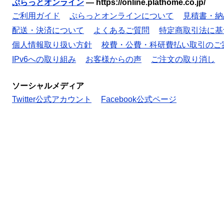
ぷらっとオンライン
—
https://online.plathome.co.jp/
ご利用ガイド
ぷらっとオンラインについて
見積書・納
配送・決済について
よくあるご質問
特定商取引法に基
個人情報取り扱い方針
校費・公費・科研費払い取引のご
IPv6への取り組み
お客様からの声
ご注文の取り消し
ソーシャルメディア
Twitter公式アカウント
Facebook公式ページ