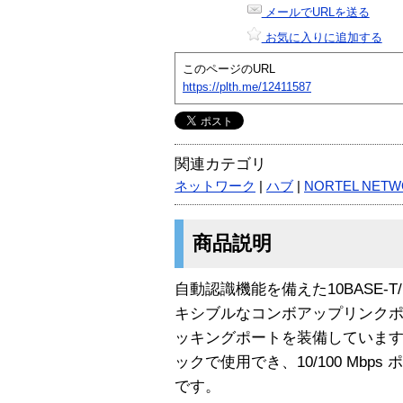
メールでURLを送る
お気に入りに追加する
このページのURL
https://plth.me/12411587
関連カテゴリ
ネットワーク
|
ハブ
|
NORTEL NET
商品説明
自動認識機能を備えた10BASE-T/1
キシブルなコンボアップリンクポ
ッキングポートを装備しています
ックで使用でき、10/100 Mbp
です。