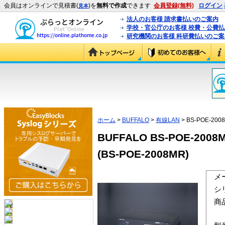
会員はオンラインで見積書(
)を
無料で作成
できます
会員登録(無料)
ログイン
見本
法人のお客様 請求書払いのご案内
学校・官公庁のお客様 校費・公費
研究機関のお客様 科研費払いのご案
ホーム
>
BUFFALO
>
有線LAN
> BS-POE-200
BUFFALO BS-POE-
(BS-POE-2008MR)
メ
シ
商