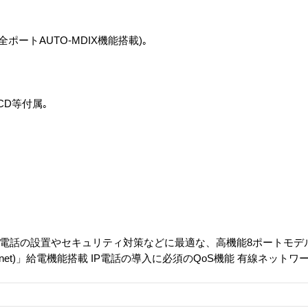
)(全ポートAUTO-MDIX機能搭載)｡
｡
CD等付属｡
IP電話の設置やセキュリティ対策などに最適な、高機能8ポートモデル
 Ethernet)」給電機能搭載 IP電話の導入に必須のQoS機能 有線ネッ