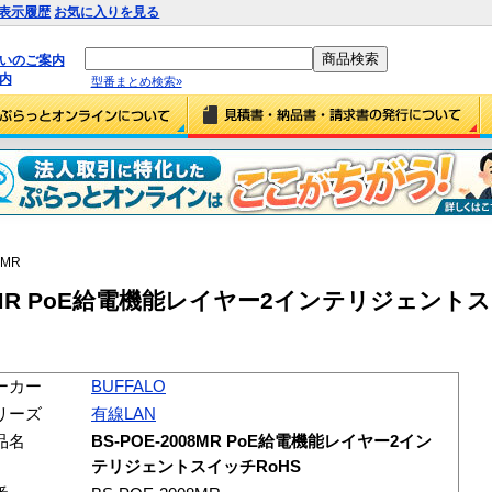
表示履歴
お気に入りを見る
払いのご案内
内
型番まとめ検索»
8MR
2008MR PoE給電機能レイヤー2インテリジェント
ーカー
BUFFALO
リーズ
有線LAN
品名
BS-POE-2008MR PoE給電機能レイヤー2イン
テリジェントスイッチRoHS