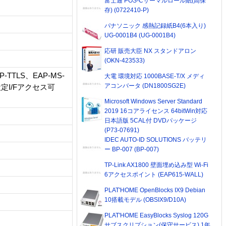
富士通 POS-Cサーマルロール紙(高保
存) (0722410-P)
パナソニック 感熱記録紙B4(6本入り)
UG-0001B4 (UG-0001B4)
応研 販売大臣 NX スタンドアロン
(OKN-423533)
TTLS、EAP-MS-
大電 環境対応 1000BASE-T/X メディ
アコンバータ (DN1800SG2E)
定I/Fアクセス可
Microsoft Windows Server Standard
2019 16コアライセンス 64bitWin対応
日本語版 5CAL付 DVDパッケージ
(P73-07691)
IDEC AUTO-ID SOLUTIONS バッテリ
ー BP-007 (BP-007)
TP-Link AX1800 壁面埋め込み型 Wi-Fi
6アクセスポイント (EAP615-WALL)
PLAT'HOME OpenBlocks IX9 Debian
10搭載モデル (OBSIX9/D10A)
PLAT'HOME EasyBlocks Syslog 120G
サブスクリプション(保守サービス) 1年