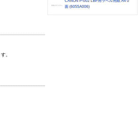
CANON P-002 LBP用ラベル用紙 A4 0
面 (6055A006)
ます。