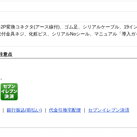
P-2P変換コネクタ(アース線付)、ゴム足、シリアルケーブル、19
取付金具ネジ、化粧ビス、シリアルNoシール、マニュアル「導入ガ
注意点
す。
｜
銀行振込(前払い)
｜
代金引換宅配便
｜
セブンイレブン決済