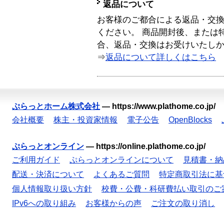
返品について
お客様のご都合による返品・交
ください。 商品開封後、または
合、返品・交換はお受けいたし
⇒
返品について詳しくはこちら
ぷらっとホーム株式会社
—
https://www.plathome.co.jp/
会社概要
株主・投資家情報
電子公告
OpenBlocks
ぷらっとオンライン
—
https://online.plathome.co.jp/
ご利用ガイド
ぷらっとオンラインについて
見積書・納
配送・決済について
よくあるご質問
特定商取引法に基
個人情報取り扱い方針
校費・公費・科研費払い取引のご
IPv6への取り組み
お客様からの声
ご注文の取り消し