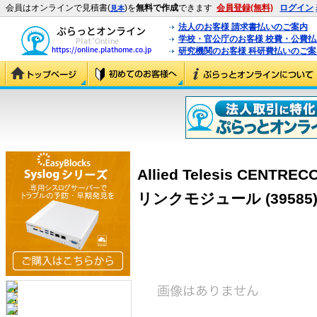
会員はオンラインで見積書(
)を
無料で作成
できます
会員登録(無料)
ログイン
見本
法人のお客様 請求書払いのご案内
学校・官公庁のお客様 校費・公費
研究機関のお客様 科研費払いのご案
Allied Telesis CENTR
リンクモジュール (39585