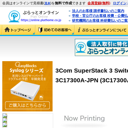
会員はオンラインで見積書(
)を
無料で作成
できます
会員登録(無料)
ログイン
見本
法人のお客様 請求書払いのご案内
学校・官公庁のお客様 校費・公費
研究機関のお客様 科研費払いのご案
3Com SuperStack 3 Swi
3C17300A-JPN (3C17300