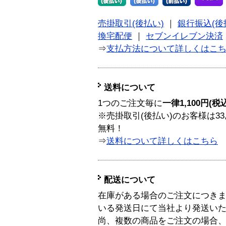
売掛取引(後払い)
｜
銀行振込(後
換宅配便
｜
セブンイレブン決済
⇒
支払方法について詳しくはこ
送料について
1つのご注文毎に
一律1,100円(税
※売掛取引(後払い)のお客様は33
無料！
⇒
送料について詳しくはこちら
配送について
在庫がある場合のご注文につき
いる発送日にて当社より発送い
尚、複数の商品をご注文の場合