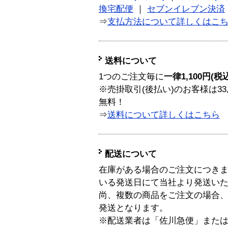
換宅配便
｜
セブンイレブン決済
⇒
支払方法について詳しくはこ
送料について
1つのご注文毎に
一律1,100円(税
※売掛取引(後払い)のお客様は33
無料！
⇒
送料について詳しくはこちら
配送について
在庫がある場合のご注文につき
いる発送日にて当社より発送い
尚、複数の商品をご注文の場合
発送となります。
※配送業者は「佐川急便」また