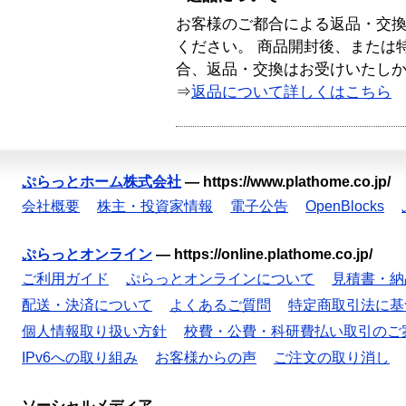
お客様のご都合による返品・交
ください。 商品開封後、または
合、返品・交換はお受けいたし
⇒
返品について詳しくはこちら
ぷらっとホーム株式会社
—
https://www.plathome.co.jp/
会社概要
株主・投資家情報
電子公告
OpenBlocks
ぷらっとオンライン
—
https://online.plathome.co.jp/
ご利用ガイド
ぷらっとオンラインについて
見積書・納
配送・決済について
よくあるご質問
特定商取引法に基
個人情報取り扱い方針
校費・公費・科研費払い取引のご
IPv6への取り組み
お客様からの声
ご注文の取り消し
ソーシャルメディア