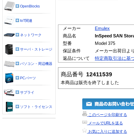
OpenBlocks
IoT関連
メーカー
Emulex
ネットワーク
商品名
InSpeed SAN Stora
型番
Model 375
サーバ・ストレージ
保証条件
メーカー出荷日よ
返品について
特定商取引法に基
パソコン・周辺機器
商品番号
12411539
PCパーツ
本商品は販売を終了しました
サプライ
ソフト・ライセンス
このページを印刷する
メールでURLを送る
お気に入りに追加する