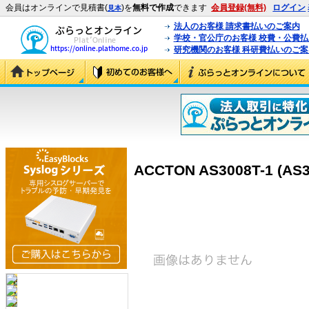
会員はオンラインで見積書(
)を
無料で作成
できます
会員登録(無料)
ログイン
見本
法人のお客様 請求書払いのご案内
学校・官公庁のお客様 校費・公費
研究機関のお客様 科研費払いのご案
ACCTON AS3008T-1 (AS3