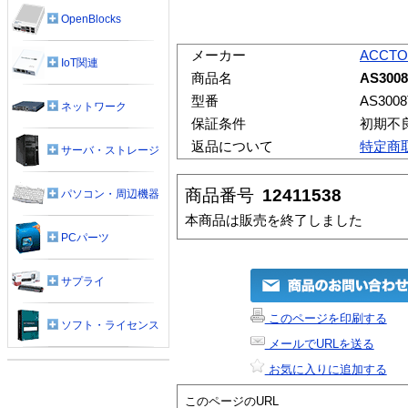
OpenBlocks
メーカー
ACCT
IoT関連
商品名
AS3008
型番
AS3008
ネットワーク
保証条件
初期不
返品について
特定商
サーバ・ストレージ
商品番号
12411538
パソコン・周辺機器
本商品は販売を終了しました
PCパーツ
サプライ
このページを印刷する
ソフト・ライセンス
メールでURLを送る
お気に入りに追加する
このページのURL