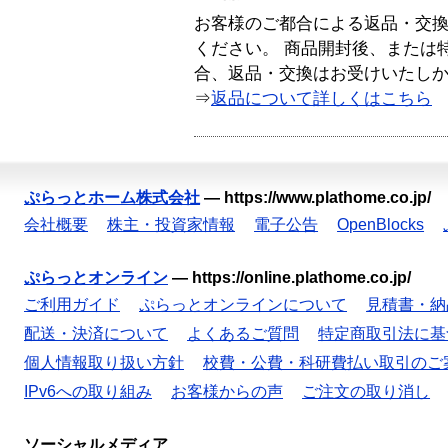
お客様のご都合による返品・交
ください。 商品開封後、または
合、返品・交換はお受けいたし
⇒
返品について詳しくはこちら
ぷらっとホーム株式会社
—
https://www.plathome.co.jp/
会社概要
株主・投資家情報
電子公告
OpenBlocks
ぷらっとオンライン
—
https://online.plathome.co.jp/
ご利用ガイド
ぷらっとオンラインについて
見積書・納
配送・決済について
よくあるご質問
特定商取引法に基
個人情報取り扱い方針
校費・公費・科研費払い取引のご
IPv6への取り組み
お客様からの声
ご注文の取り消し
ソーシャルメディア