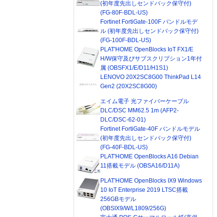
(初年度先出しセンドバック保守付)
(FG-80F-BDL-US)
Fortinet FortiGate-100F バンドルモデ
ル (初年度先出しセンドバック保守付)
(FG-100F-BDL-US)
PLAT'HOME OpenBlocks IoT FX1/E
H/W保守及びサブスクリプション1年付
属 (OBSFX1/E/D11/H1S1)
LENOVO 20X2SC8G00 ThinkPad L14
Gen2 (20X2SC8G00)
エイム電子 光ファイバーケーブル
DLC/DSC MM62.5 1m (AFP2-
DLC/DSC-62-01)
Fortinet FortiGate-40F バンドルモデル
(初年度先出しセンドバック保守付)
(FG-40F-BDL-US)
PLAT'HOME OpenBlocks A16 Debian
11搭載モデル (OBSA16/D11A)
PLAT'HOME OpenBlocks IX9 Windows
10 IoT Enterprise 2019 LTSC搭載
256GBモデル
(OBSIX9/W/L1809/256G)