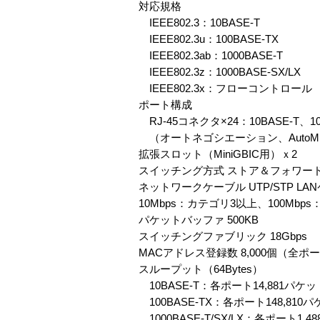
対応規格
IEEE802.3：10BASE-T
IEEE802.3u：100BASE-TX
IEEE802.3ab：1000BASE-T
IEEE802.3z：1000BASE-SX/LX
IEEE802.3x：フローコントロール
ポート構成
RJ-45コネクタ×24：10BASE-T、100
（オートネゴシエーション、AutoMDI
拡張スロット（MiniGBIC用）ｘ2
スイッチング方式 ストア＆フォワー
ネットワークケーブル UTP/STP LA
10Mbps：カテゴリ3以上、100Mbp
パケットバッファ 500KB
スイッチングファブリック 18Gbps
MACアドレス登録数 8,000個（全ポ
スループット（64Bytes）
10BASE-T：各ポート14,881パケッ
100BASE-TX：各ポート148,810パ
1000BASE-T/SX/LX：各ポート1,48