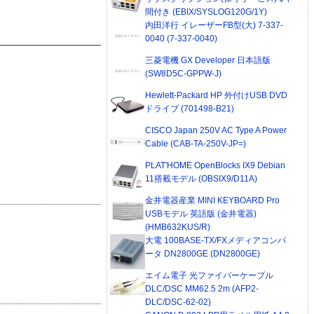
間付き (EBIX/SYSLOG120G/1Y)
内田洋行 イレーザーFB型(大) 7-337-
0040 (7-337-0040)
三菱電機 GX Developer 日本語版
(SW8D5C-GPPW-J)
Hewlett-Packard HP 外付けUSB DVD
ドライブ (701498-B21)
CISCO Japan 250V AC Type A Power
Cable (CAB-TA-250V-JP=)
PLAT'HOME OpenBlocks IX9 Debian
11搭載モデル (OBSIX9/D11A)
金井電器産業 MINI KEYBOARD Pro
USBモデル 英語版 (金井電器)
(HMB632KUS/R)
大電 100BASE-TX/FXメディアコンバ
ータ DN2800GE (DN2800GE)
エイム電子 光ファイバーケーブル
DLC/DSC MM62.5 2m (AFP2-
DLC/DSC-62-02)