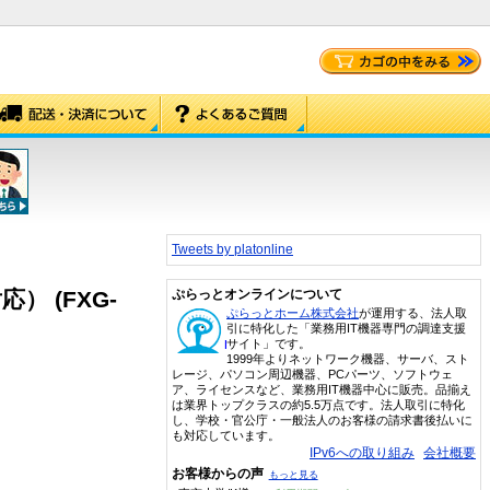
Tweets by platonline
 (FXG-
ぷらっとオンラインについて
ぷらっとホーム株式会社
が運用する、法人取
引に特化した「業務用IT機器専門の調達支援
サイト」です。
1999年よりネットワーク機器、サーバ、スト
レージ、パソコン周辺機器、PCパーツ、ソフトウェ
ア、ライセンスなど、業務用IT機器中心に販売。品揃え
は業界トップクラスの約5.5万点です。法人取引に特化
し、学校・官公庁・一般法人のお客様の請求書後払いに
も対応しています。
IPv6への取り組み
会社概要
お客様からの声
もっと見る