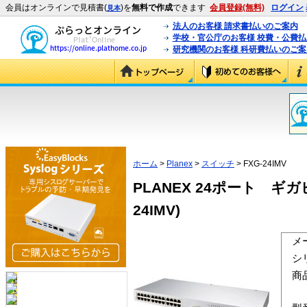
会員はオンラインで見積書(
)を
無料で作成
できます
会員登録(無料)
ログイン
見本
法人のお客様 請求書払いのご案内
学校・官公庁のお客様 校費・公費
研究機関のお客様 科研費払いのご案
ホーム
>
Planex
>
スイッチ
> FXG-24IMV
PLANEX 24ポート 
24IMV)
メ
シ
商