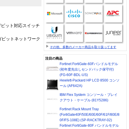
ギガビット対応スイッチ
ガビットネットワーク
その他、多数のメーカー商品を取り扱ってます
注目の商品
Fortinet FortiGate-60Fバンドルモデル
(初年度先出しセンドバック保守付)
(FG-60F-BDL-US)
Hewlett-Packard HP LCD 8500 コンソ
ール (AF642A)
IBM Flex System コンソール・ブレイ
クアウト・ケーブル (81Y5286)
Fortinet Rack Mount Tray
(FortiGate40F/50E/60E/60F/61F/80E/8
0F/FS-108E) (SP-RACKTRAY-02)
Fortinet FortiGate-80F バンドルモデル