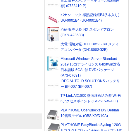
富士通 POS-Cサーマルロール紙(高保
存) (0722410-P)
パナソニック 感熱記録紙B4(6本入り)
UG-0001B4 (UG-0001B4)
応研 販売大臣 NX スタンドアロン
(OKN-423533)
大電 環境対応 1000BASE-T/X メディ
アコンバータ (DN1800SG2E)
Microsoft Windows Server Standard
2019 16コアライセンス 64bitWin対応
日本語版 5CAL付 DVDパッケージ
(P73-07691)
IDEC AUTO-ID SOLUTIONS バッテリ
ー BP-007 (BP-007)
TP-Link AX1800 壁面埋め込み型 Wi-Fi
6アクセスポイント (EAP615-WALL)
PLAT'HOME OpenBlocks IX9 Debian
10搭載モデル (OBSIX9/D10A)
PLAT'HOME EasyBlocks Syslog 120G
サブスクリプション(保守サービス) 1年