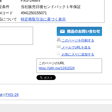
番
FXG-24IMV
証条件
当社販売日後センドバック１年保証
ANコード
4941250155071
品について
特定商取引法に基づく表示
このページを印刷する
メールでURLを送る
お気に入りに追加する
このページのURL
https://plth.me/12411524
it
|
FXG-24