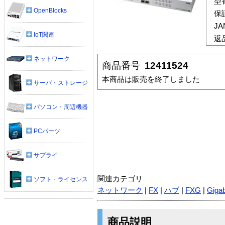
型
OpenBlocks
保
J
IoT関連
返
ネットワーク
商品番号
12411524
本商品は販売を終了しました
サーバ・ストレージ
パソコン・周辺機器
PCパーツ
サプライ
関連カテゴリ
ソフト・ライセンス
ネットワーク
|
FX
|
ハブ
|
FXG
|
Gigab
商品説明