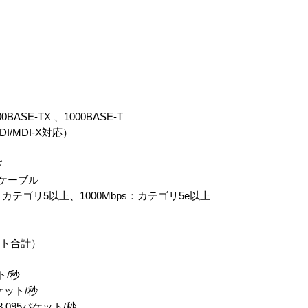
BASE-TX 、1000BASE-T
/MDI-X対応）
ド
Nケーブル
s：カテゴリ5以上、1000Mbps：カテゴリ5e以上
ート合計）
ト/秒
ケット/秒
8,095パケット/秒