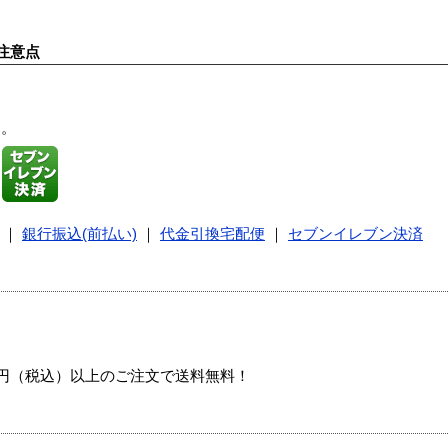
注意点
す。
｜
銀行振込(前払い)
｜
代金引換宅配便
｜
セブンイレブン決済
00円（税込）以上のご注文で送料無料！