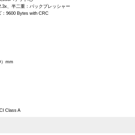
02.3x、半二重：バックプレッシャー
 Bytes with CRC
D）mm
 Class A