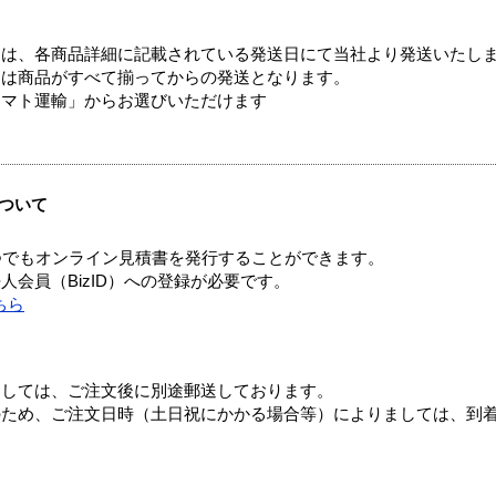
ては、各商品詳細に記載されている発送日にて当社より発送いたし
送は商品がすべて揃ってからの発送となります。
ヤマト運輸」からお選びいただけます
ついて
つでもオンライン見積書を発行することができます。
会員（BizID）への登録が必要です。
ちら
ましては、ご注文後に別途郵送しております。
のため、ご注文日時（土日祝にかかる場合等）によりましては、到