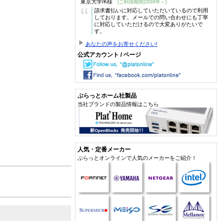
東京大学/K様
(ご利用期間2009年～)
“
請求書払いに対応していただいているので利用
しております。メールでの問い合わせにも丁寧
に対応していただけるので大変ありがたいで
す。
あなたの声をお寄せください!
公式アカウント / ページ
ぷらっとホーム社製品
当社ブランドの製品情報はこちら
人気・定番メーカー
ぷらっとオンラインで人気のメーカーをご紹介！