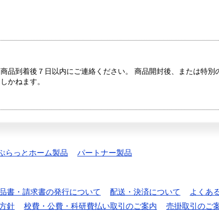
商品到着後７日以内にご連絡ください。 商品開封後、または特別
たしかねます。
ぷらっとホーム製品
パートナー製品
品書・請求書の発行について
配送・決済について
よくあ
方針
校費・公費・科研費払い取引のご案内
売掛取引のご