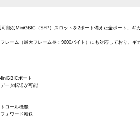
利用可能なMiniGBIC（SFP）スロットを2ポート備えた全ポート、
フレーム（最大フレーム長：9600バイト）にも対応しており、ギ
。
niGBICポート
なデータ転送が可能
応
ントロール機能
＆フォワード転送