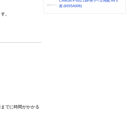
CANON P-002 LBP用ラベル用紙 A4 0
面 (6055A006)
ます。
着までに時間がかかる