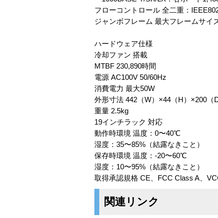
フローコントロール 全二重：IEEE8
ジャンボフレーム 最大フレームサイズ：9600
ハードウェア仕様
冷却ファン 搭載
MTBF 230,890時間
電源 AC100V 50/60Hz
消費電力 最大50W
外形寸法 442（W）×44（H）×200（
重量 2.5kg
19インチラック 対応
動作時環境 温度：0〜40℃
湿度：35〜85%（結露なきこと）
保存時環境 温度：-20〜60℃
湿度：10〜95%（結露なきこと）
取得承認規格 CE、FCC Class A、VCCI
関連リンク