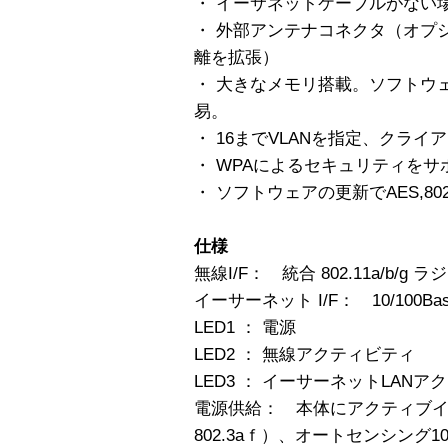
・ イーサネットケーブルがない
・ 外部アンテナコネクタ（オプ
離を拡張）
・ 大きなメモリ搭載。ソフトウ
易。
・ 16までVLANを指定、クラ
・ WPAによるセキュリティをサ
・ ソフトウェアの更新でAES,80
仕様
無線I/F： 統合 802.11a/b/g ラ
イーサーネット I/F： 10/100Base-T
LED1 ： 電源
LED2 ： 無線アクティビティ
LED3 ： イーサーネットLANア
電源供給： 本体にアクティブイ
802.3aｆ）、オートセンシング100/24