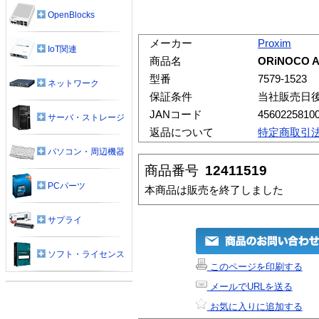
OpenBlocks
メーカー
Proxim
IoT関連
商品名
ORiNOCO A
型番
7579-1523
ネットワーク
保証条件
当社販売日
JANコード
4560225810
サーバ・ストレージ
返品について
特定商取引
パソコン・周辺機器
商品番号
12411519
PCパーツ
本商品は販売を終了しました
サプライ
ソフト・ライセンス
このページを印刷する
メールでURLを送る
お気に入りに追加する