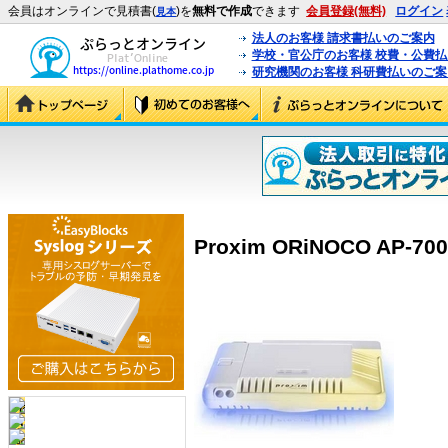
会員はオンラインで見積書(
)を
無料で作成
できます
会員登録(無料)
ログイン
見本
法人のお客様 請求書払いのご案内
学校・官公庁のお客様 校費・公費
研究機関のお客様 科研費払いのご案
Proxim ORiNOCO AP-700 