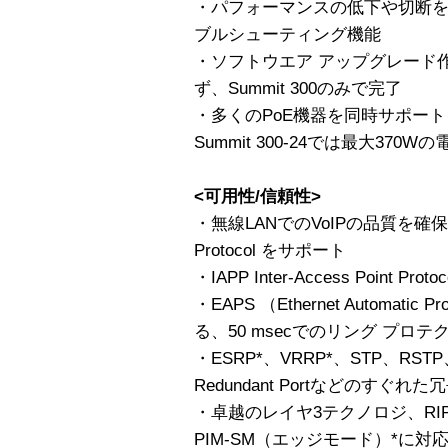
・パフォーマンスの低下や切断
ブルシューティング機能
・ソフトウエア アップグレード作業は
ず、Summit 300のみで完了
・多くのPoE機器を同時サポート：Su
Summit 300-24では最大37
<可用性/信頼性>
・無線LANでのVoIPの品質を確保するSV
Protocol をサポート
・IAPP Inter-Access Point
・EAPS （Ethernet Automatic P
る、50 msecでのリング プロ
・ESRP*、VRRP*、STP、RSTP、
Redundant Portなどのすぐれ
・卓越のレイヤ3テクノロジ、RIPv
PIM-SM（エッジモード）*に対