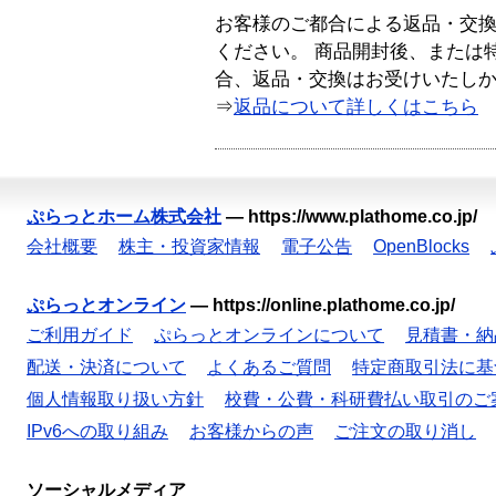
お客様のご都合による返品・交
ください。 商品開封後、または
合、返品・交換はお受けいたし
⇒
返品について詳しくはこちら
ぷらっとホーム株式会社
—
https://www.plathome.co.jp/
会社概要
株主・投資家情報
電子公告
OpenBlocks
ぷらっとオンライン
—
https://online.plathome.co.jp/
ご利用ガイド
ぷらっとオンラインについて
見積書・納
配送・決済について
よくあるご質問
特定商取引法に基
個人情報取り扱い方針
校費・公費・科研費払い取引のご
IPv6への取り組み
お客様からの声
ご注文の取り消し
ソーシャルメディア