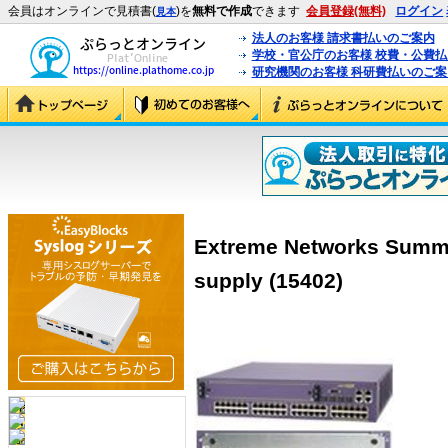
会員はオンラインで見積書(
)を
無料で作成
できます
会員登録(無料)
ログイン
見本
法人のお客様 請求書払いのご案内
学校・官公庁のお客様 校費・公費
研究機関のお客様 科研費払いのご案
Extreme Networks Summi
supply (15402)