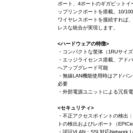
ポート、4ポートのギガビットイーサネ
ップリンクポートを搭載。10/100BASE
ワイヤレスポートを接続すれば
レスな統合が実現します。
<ハードウェアの特徴>
・コンパクトな筐体（1RUサイ
・エッジライセンス搭載、アドバ
へアップグレード可能
・無線LAN機能使用時はアドバ
必要
・外部電源ユニットによる冗長
<セキュリティ>
・不正アクセスポイントの検出
トの検出およびレポート（EPICen
・認証VLAN：SSL対応Networ