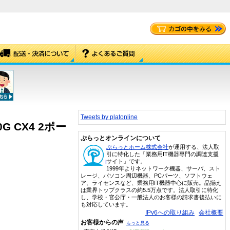
Tweets by platonline
0G CX4 2ポー
ぷらっとオンラインについて
ぷらっとホーム株式会社
が運用する、法人取
引に特化した「業務用IT機器専門の調達支援
サイト」です。
1999年よりネットワーク機器、サーバ、スト
レージ、パソコン周辺機器、PCパーツ、ソフトウェ
ア、ライセンスなど、業務用IT機器中心に販売。品揃え
は業界トップクラスの約5.5万点です。法人取引に特化
し、学校・官公庁・一般法人のお客様の請求書後払いに
も対応しています。
IPv6への取り組み
会社概要
お客様からの声
もっと見る