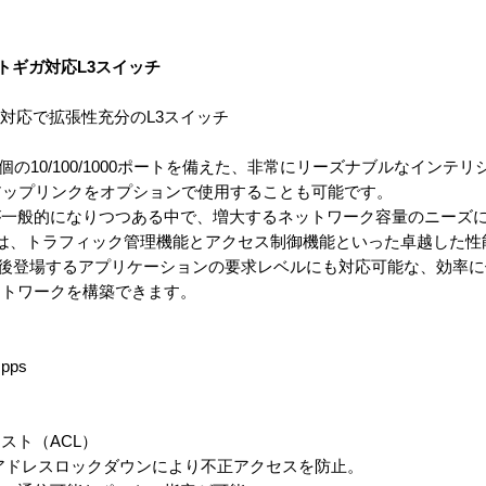
 48ポートギガ対応L3スイッチ
ン対応で拡張性充分のL3スイッチ
-48G》は48個の10/100/1000ポートを備えた、非常にリーズナブルなイン
アップリンクをオプションで使用することも可能です。
が一般的になりつつある中で、増大するネットワーク容量のニーズ
は、トラフィック管理機能とアクセス制御機能といった卓越した性
0cl-48G》は今後登場するアプリケーションの要求レベルにも対応可能な、
ットワークを構築できます。
pps
スト（ACL）
アドレスロックダウンにより不正アクセスを防止。