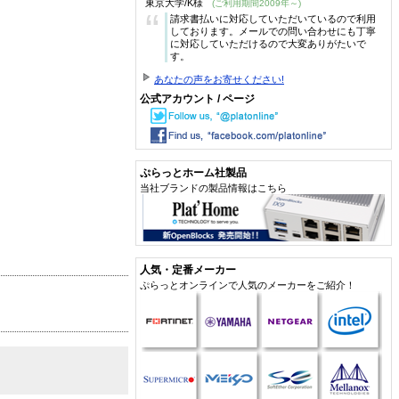
東京大学/K様
(ご利用期間2009年～)
“
請求書払いに対応していただいているので利用
しております。メールでの問い合わせにも丁寧
に対応していただけるので大変ありがたいで
す。
あなたの声をお寄せください!
公式アカウント / ページ
ぷらっとホーム社製品
当社ブランドの製品情報はこちら
人気・定番メーカー
ぷらっとオンラインで人気のメーカーをご紹介！