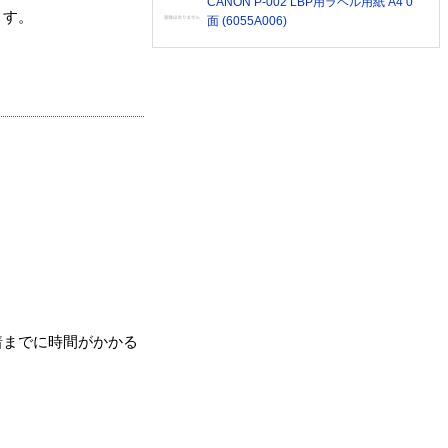
CANON P-002 LBP用ラベル用紙 A4 0
ます。
面 (6055A006)
着までに時間がかかる