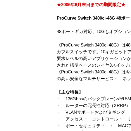
★2006年6月末日までの期間限定★
ProCurve Switch 3400cl-48G
48ポートギガ対応、10Gもオプショ
《ProCurve Switch 3400cl
カブルスイッチです。10ギガビット
要求レベルの高いアプリケーション
された標準ベースのレイヤ3スイッチ
《ProCurve Switch 340
の高い安全なマルチサービス・ ネ
【主な特長】
・ 136Gbpsのバックプレーン/99.5M
・ ルーターの冗長性対応（XRRP）
・ VLANサポートおよびタギング
・ アクセス・ コントロール・ リ
・ ポートセキュリティ ： MAC