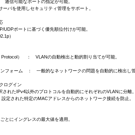
： 通信可能なポートの指定が可能。
証サーバを使用しセキュリティ管理をサポート。
対応
P/UDPポートに基づく優先順位付けが可能。
.1p）
ration Protocol） ： VLANの自動検出と動的割り当てが可能。
インフォーム ： 一般的なネットワークの問題を自動的に検出し
ークログイン
 選択されたIPv4以外のプロトコルを自動的にそれぞれのVLANに分離
 設定された特定のMACアドレスからのネットワーク接続を防止。
トごとにイングレスの最大値を適用。