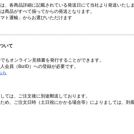
ては、各商品詳細に記載されている発送日にて当社より発送いたし
送は商品がすべて揃ってからの発送となります。
ヤマト運輸」からお選びいただけます
ついて
つでもオンライン見積書を発行することができます。
会員（BizID）への登録が必要です。
ちら
ましては、ご注文後に別途郵送しております。
のため、ご注文日時（土日祝にかかる場合等）によりましては、到