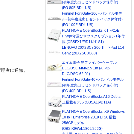
(初年度先出しセンドバック保守付)
(FG-80F-BDL-US)
Fortinet FortiGate-100F バンドルモデ
ル (初年度先出しセンドバック保守付)
(FG-100F-BDL-US)
PLAT'HOME OpenBlocks IoT FX1/E
H/W保守及びサブスクリプション1年付
属 (OBSFX1/E/D11/H1S1)
LENOVO 20X2SC8G00 ThinkPad L14
Gen2 (20X2SC8G00)
エイム電子 光ファイバーケーブル
DLC/DSC MM62.5 1m (AFP2-
管理者に通知。
DLC/DSC-62-01)
Fortinet FortiGate-40F バンドルモデル
(初年度先出しセンドバック保守付)
。
(FG-40F-BDL-US)
PLAT'HOME OpenBlocks A16 Debian
11搭載モデル (OBSA16/D11A)
PLAT'HOME OpenBlocks IX9 Windows
10 IoT Enterprise 2019 LTSC搭載
256GBモデル
(OBSIX9/W/L1809/256G)