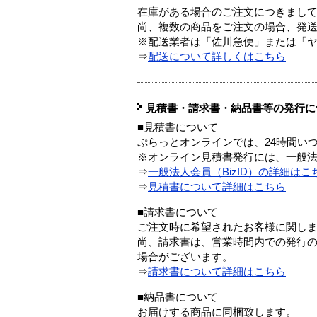
在庫がある場合のご注文につきまし
尚、複数の商品をご注文の場合、発
※配送業者は「佐川急便」または「
⇒
配送について詳しくはこちら
見積書・請求書・納品書等の発行に
■見積書について
ぷらっとオンラインでは、24時間い
※オンライン見積書発行には、一般法人
⇒
一般法人会員（BizID）の詳細はこ
⇒
見積書について詳細はこちら
■請求書について
ご注文時に希望されたお客様に関し
尚、請求書は、営業時間内での発行
場合がございます。
⇒
請求書について詳細はこちら
■納品書について
お届けする商品に同梱致します。