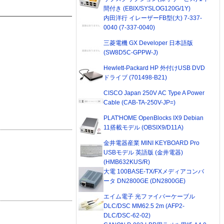
間付き (EBIX/SYSLOG120G/1Y)
内田洋行 イレーザーFB型(大) 7-337-
0040 (7-337-0040)
三菱電機 GX Developer 日本語版
(SW8D5C-GPPW-J)
Hewlett-Packard HP 外付けUSB DVD
ドライブ (701498-B21)
CISCO Japan 250V AC Type A Power
Cable (CAB-TA-250V-JP=)
PLAT'HOME OpenBlocks IX9 Debian
11搭載モデル (OBSIX9/D11A)
金井電器産業 MINI KEYBOARD Pro
USBモデル 英語版 (金井電器)
(HMB632KUS/R)
大電 100BASE-TX/FXメディアコンバ
ータ DN2800GE (DN2800GE)
エイム電子 光ファイバーケーブル
DLC/DSC MM62.5 2m (AFP2-
DLC/DSC-62-02)