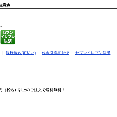
注意点
す。
｜
銀行振込(前払い)
｜
代金引換宅配便
｜
セブンイレブン決済
00円（税込）以上のご注文で送料無料！