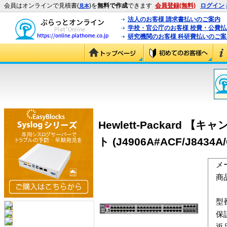
会員はオンラインで見積書(
)を
無料で作成
できます
会員登録(無料)
ログイン
見本
法人のお客様 請求書払いのご案内
学校・官公庁のお客様 校費・公費
研究機関のお客様 科研費払いのご案
Hewlett-Packard 【キャ
ト (J4906A#ACF/J8434A/
メ
商
型
保
返