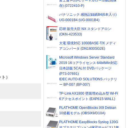
富士通 POS-Cサーマルロール紙(高保
存) (0722410-P)
パナソニック 感熱記録紙B4(6本入り)
UG-0001B4 (UG-0001B4)
応研 販売大臣 NX スタンドアロン
(OKN-423533)
大電 環境対応 1000BASE-T/X メディ
アコンバータ (DN1800SG2E)
Microsoft Windows Server Standard
2019 16コアライセンス 64bitWin対応
日本語版 5CAL付 DVDパッケージ
(P73-07691)
ット）
IDEC AUTO-ID SOLUTIONS バッテリ
ー BP-007 (BP-007)
TP-Link AX1800 壁面埋め込み型 Wi-Fi
6アクセスポイント (EAP615-WALL)
PLAT'HOME OpenBlocks IX9 Debian
10搭載モデル (OBSIX9/D10A)
PLAT'HOME EasyBlocks Syslog 120G
サブスクリプション(保守サービス) 1年