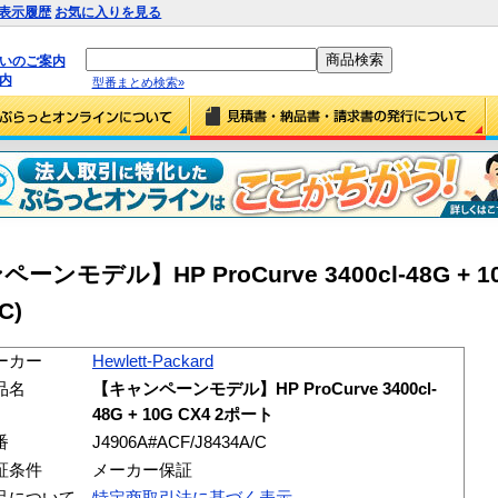
表示履歴
お気に入りを見る
払いのご案内
内
型番まとめ検索»
ンペーンモデル】HP ProCurve 3400cl-48G + 1
C)
ーカー
Hewlett-Packard
品名
【キャンペーンモデル】HP ProCurve 3400cl-
48G + 10G CX4 2ポート
番
J4906A#ACF/J8434A/C
証条件
メーカー保証
品について
特定商取引法に基づく表示