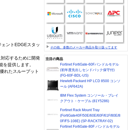
テリジェントEDGEスタッ
その他、多数のメーカー商品を取り扱ってます
に対応するために開発
注目の商品
能を提供します。
Fortinet FortiGate-60Fバンドルモデル
(初年度先出しセンドバック保守付)
効率に優れたスループット
(FG-60F-BDL-US)
Hewlett-Packard HP LCD 8500 コンソ
ール (AF642A)
IBM Flex System コンソール・ブレイ
クアウト・ケーブル (81Y5286)
Fortinet Rack Mount Tray
(FortiGate40F/50E/60E/60F/61F/80E/8
0F/FS-108E) (SP-RACKTRAY-02)
Fortinet FortiGate-80F バンドルモデル