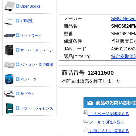
OpenBlocks
メーカー
SMC Netwo
IoT関連
商品名
SMC6824F
型番
SMC6824F
ネットワーク
保証条件
当社販売日
JANコード
4560121652
サーバ・ストレージ
返品について
特定商取引
パソコン・周辺機器
商品番号
12411500
PCパーツ
本商品は販売を終了しました
サプライ
ソフト・ライセンス
このページを印刷する
メールでURLを送る
お気に入りに追加する