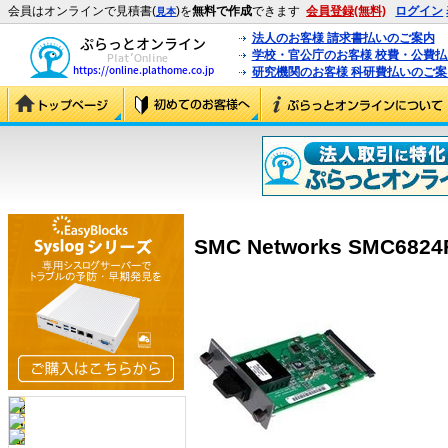
会員はオンラインで見積書(
)を
無料で作成
できます
会員登録(無料)
ログイン
見本
法人のお客様 請求書払いのご案内
学校・官公庁のお客様 校費・公費
研究機関のお客様 科研費払いのご案
SMC Networks SMC682