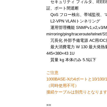
セキュリティ フィルタ、IEEE80
証、ポート間遮断
QoS フロー検出、帯域監視、
L2-VPN VLANトンネリング
運用管理機能 SNMPv1,v2,v3/M
mirroring/ping/traceroute/teln
冗長化 外部予備電源 AC用/DC
最大消費電力 W 130 最大発熱量 
445×380×43 1U
質量 kg 本体のみ 5.5以下
ご注意
1000BASE-Xの4ポートと10/10
（同時使用不可）
接続ケーブルは別売りとなりま
==