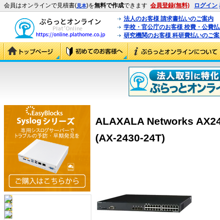
会員はオンラインで見積書(
)を
無料で作成
できます
会員登録(無料)
ログイン
見本
法人のお客様 請求書払いのご案内
学校・官公庁のお客様 校費・公費
研究機関のお客様 科研費払いのご案
ALAXALA Networks A
(AX-2430-24T)