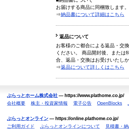
■納品書について
お届けする商品に同梱致します
⇒
納品書について詳細はこちら
返品について
お客様のご都合による返品・交
ください。 商品開封後、または
合、返品・交換はお受けいたし
⇒
返品について詳しくはこちら
ぷらっとホーム株式会社
—
https://www.plathome.co.jp/
会社概要
株主・投資家情報
電子公告
OpenBlocks
ぷらっとオンライン
—
https://online.plathome.co.jp/
ご利用ガイド
ぷらっとオンラインについて
見積書・納