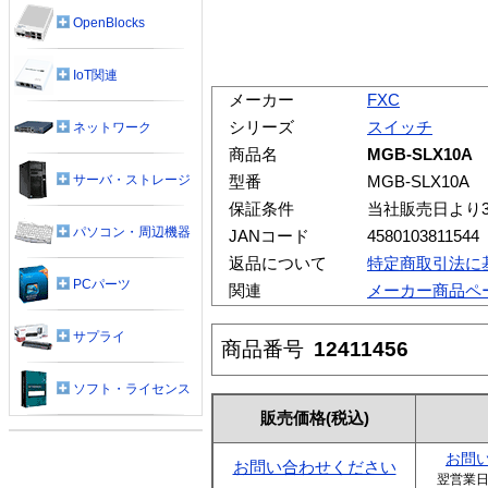
OpenBlocks
IoT関連
メーカー
FXC
シリーズ
スイッチ
ネットワーク
商品名
MGB-SLX10A
サーバ・ストレージ
型番
MGB-SLX10A
保証条件
当社販売日より
パソコン・周辺機器
JANコード
4580103811544
返品について
特定商取引法に
PCパーツ
関連
メーカー商品ペ
サプライ
商品番号
12411456
ソフト・ライセンス
販売価格
(税込)
お問
お問い合わせください
翌営業