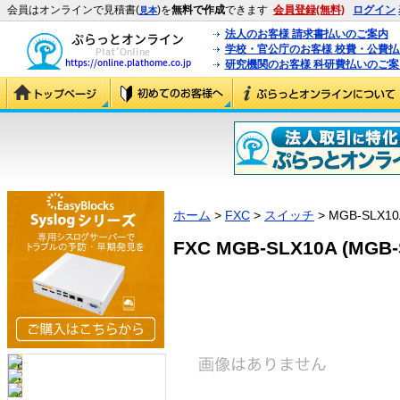
会員はオンラインで見積書(
)を
無料で作成
できます
会員登録(無料)
ログイン
見本
法人のお客様 請求書払いのご案内
学校・官公庁のお客様 校費・公費
研究機関のお客様 科研費払いのご案
ホーム
>
FXC
>
スイッチ
> MGB-SLX10
FXC MGB-SLX10A (MGB-