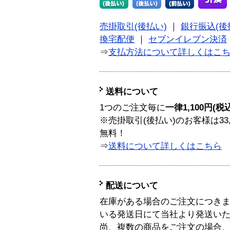
売掛取引(後払い)
｜
銀行振込(後
換宅配便
｜
セブンイレブン決済
⇒
支払方法について詳しくはこ
送料について
1つのご注文毎に
一律1,100円(税
※売掛取引(後払い)のお客様は33
無料！
⇒
送料について詳しくはこちら
配送について
在庫がある場合のご注文につき
いる発送日にて当社より発送い
尚、複数の商品をご注文の場合