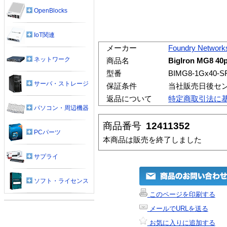
OpenBlocks
IoT関連
メーカー
Foundry Network
ネットワーク
商品名
BigIron MG8 40
型番
BIMG8-1Gx40-S
サーバ・ストレージ
保証条件
当社販売日後セ
返品について
特定商取引法に
パソコン・周辺機器
商品番号
12411352
PCパーツ
本商品は販売を終了しました
サプライ
ソフト・ライセンス
このページを印刷する
メールでURLを送る
お気に入りに追加する