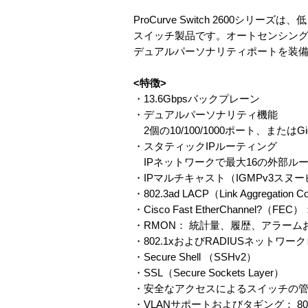
ProCurve Switch 2600
スイッチ製品です。オートセンシング機能を備
デュアルパーソナリティポートを装
<特徴>
・13.6Gbpsバックプレーン
・デュアルパーソナリティ機能
2個の10/100/1000ポート、またはG
・スタティックIPルーティング
IPネットワークで最大16の外部ル
・IPマルチキャスト（IGMPv3スヌ
・802.3ad LACP（Link Aggregatio
・Cisco Fast EtherChanne
・RMON： 統計量、履歴、アラー
・802.1xおよびRADIUSネットワー
・Secure Shell （SSHv2）
・SSL（Secure Sockets Layer）
・安全なアクセスによるスイッチの
・VLANサポートおよびタギング： 802