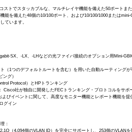
シリーズは、低コストでスタッカブルな、マルチレイヤ機能を備えた50ポート
えた48個の10/100ポート、および10/100/1000またはmini-
備しています。
igabit-SX、-LX、-LHなどの光ファイバ接続のオプション用Mini-G
ート（1つのデフォルトルートを含む）を用いた自動ルーティングが
ーピング）
n Control Protocol）とHPトランキング
l?（FEC）： Cisco社が独自に開発したFECトランキング・プロトコルをサ
ムおよびイベントに関して、高度なモニター機能とレポート機能を提
クログイン
管理：
.1Q（4,094個のVLAN ID）を完全にサポートし、253個のVLA