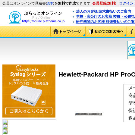
会員はオンラインで見積書(
)を
無料で作成
できます
会員登録(無料)
ログイン
見本
法人のお客様 請求書払いのご案内
学校・官公庁のお客様 校費・公費
研究機関のお客様 科研費払いのご案
Hewlett-Packard HP Pro
メ
商
型
保
返