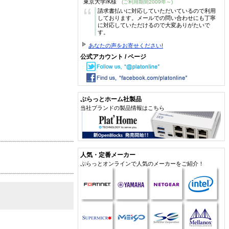
東京大学/K様
(ご利用期間2009年～)
“
請求書払いに対応していただいているので利用
しております。メールでの問い合わせにも丁寧
に対応していただけるので大変ありがたいで
す。
あなたの声をお寄せください!
公式アカウント / ページ
ぷらっとホーム社製品
当社ブランドの製品情報はこちら
人気・定番メーカー
ぷらっとオンラインで人気のメーカーをご紹介！