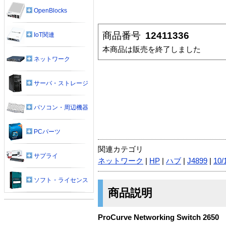
OpenBlocks
商品番号
12411336
IoT関連
本商品は販売を終了しました
ネットワーク
サーバ・ストレージ
パソコン・周辺機器
PCパーツ
関連カテゴリ
サプライ
ネットワーク
|
HP
|
ハブ
|
J4899
|
10/
ソフト・ライセンス
商品説明
ProCurve Networking Switch 2650