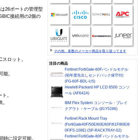
または26ポートの管理型
GBIC接続用の2個の
その他、多数のメーカー商品を取り扱ってます
BICスロット。
注目の商品
Fortinet FortiGate-60Fバンドルモデル
可能。
(初年度先出しセンドバック保守付)
(FG-60F-BDL-US)
Hewlett-Packard HP LCD 8500 コンソ
ール (AF642A)
ポート。
供。
IBM Flex System コンソール・ブレイ
クアウト・ケーブル (81Y5286)
Fortinet Rack Mount Tray
(FortiGate40F/50E/60E/60F/61F/80E/8
0F/FS-108E) (SP-RACKTRAY-02)
Fortinet FortiGate-80F バンドルモデル
Nを同時に設定可能。