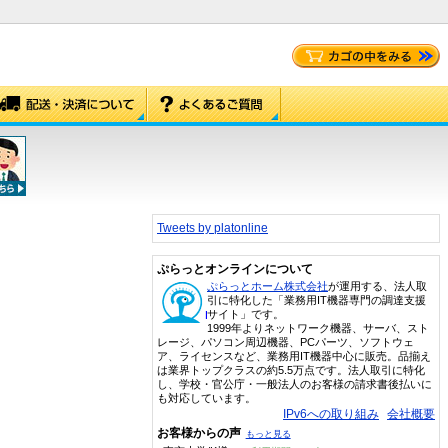
Tweets by platonline
ぷらっとオンラインについて
ぷらっとホーム株式会社
が運用する、法人取
引に特化した「業務用IT機器専門の調達支援
サイト」です。
1999年よりネットワーク機器、サーバ、スト
レージ、パソコン周辺機器、PCパーツ、ソフトウェ
ア、ライセンスなど、業務用IT機器中心に販売。品揃え
は業界トップクラスの約5.5万点です。法人取引に特化
し、学校・官公庁・一般法人のお客様の請求書後払いに
も対応しています。
IPv6への取り組み
会社概要
お客様からの声
もっと見る