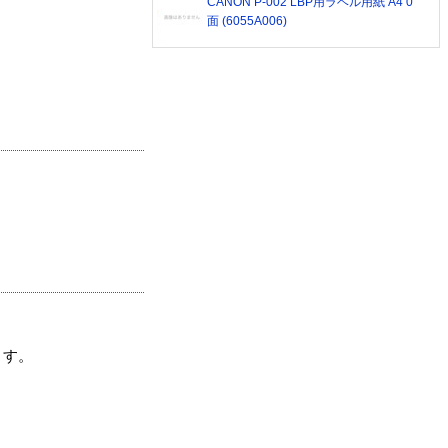
CANON P-002 LBP用ラベル用紙 A4 0
面 (6055A006)
ます。