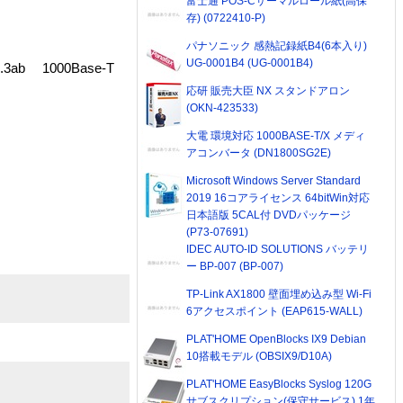
富士通 POS-Cサーマルロール紙(高保
存) (0722410-P)
パナソニック 感熱記録紙B4(6本入り)
UG-0001B4 (UG-0001B4)
.3ab 1000Base-T
応研 販売大臣 NX スタンドアロン
(OKN-423533)
大電 環境対応 1000BASE-T/X メディ
アコンバータ (DN1800SG2E)
Microsoft Windows Server Standard
2019 16コアライセンス 64bitWin対応
日本語版 5CAL付 DVDパッケージ
(P73-07691)
IDEC AUTO-ID SOLUTIONS バッテリ
ー BP-007 (BP-007)
TP-Link AX1800 壁面埋め込み型 Wi-Fi
6アクセスポイント (EAP615-WALL)
PLAT'HOME OpenBlocks IX9 Debian
10搭載モデル (OBSIX9/D10A)
PLAT'HOME EasyBlocks Syslog 120G
サブスクリプション(保守サービス) 1年