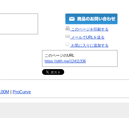
このページを印刷する
メールでURLを送る
お気に入りに追加する
このページのURL
https://plth.me/12411336
100M
|
ProCurve