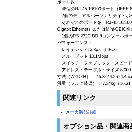
ポート数：
48個のRJ-45 10/100ポート（IEEE 802.
2個のデュアルパーソナリティ・ポ
それぞれのポートを、RJ-45 10/100/1000（
Gigabit Ethernet）またはMin
1個のRS-232C DB-9コンソールポ
パフォーマンス：
レイテンシ <13.3μs（LIFO）
スループット 10.1Mpps
スイッチ・ファブリック・スピード 13
アドレス・テーブル・サイズ 8,00
寸法（W×D×H）： 45.8×44.25×4.45
質量（フルに装備）： 7.34kg（16.31l
関連リンク
メーカ製品詳細
オプション品・関連商