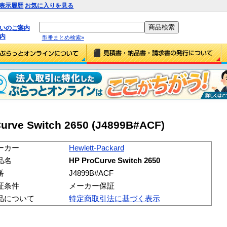
表示履歴
お気に入りを見る
払いのご案内
内
型番まとめ検索»
Curve Switch 2650 (J4899B#ACF)
ーカー
Hewlett-Packard
品名
HP ProCurve Switch 2650
番
J4899B#ACF
証条件
メーカー保証
品について
特定商取引法に基づく表示