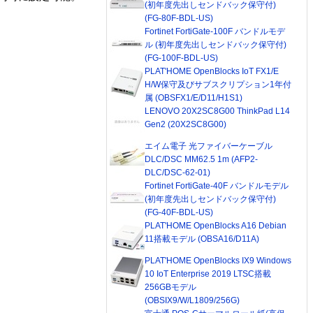
(初年度先出しセンドバック保守付)
(FG-80F-BDL-US)
Fortinet FortiGate-100F バンドルモデ
ル (初年度先出しセンドバック保守付)
(FG-100F-BDL-US)
PLAT'HOME OpenBlocks IoT FX1/E
H/W保守及びサブスクリプション1年付
属 (OBSFX1/E/D11/H1S1)
LENOVO 20X2SC8G00 ThinkPad L14
Gen2 (20X2SC8G00)
エイム電子 光ファイバーケーブル
DLC/DSC MM62.5 1m (AFP2-
DLC/DSC-62-01)
Fortinet FortiGate-40F バンドルモデル
(初年度先出しセンドバック保守付)
(FG-40F-BDL-US)
PLAT'HOME OpenBlocks A16 Debian
11搭載モデル (OBSA16/D11A)
PLAT'HOME OpenBlocks IX9 Windows
10 IoT Enterprise 2019 LTSC搭載
256GBモデル
(OBSIX9/W/L1809/256G)