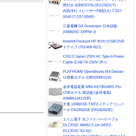
間付き (EBIX/SYSLOG120G/1Y)
内田洋行 イレーザーFB型(大) 7-337-
0040 (7-337-0040)
三菱電機 GX Developer 日本語版
(SW8D5C-GPPW-J)
Hewlett-Packard HP 外付けUSB DVD
ドライブ (701498-B21)
CISCO Japan 250V AC Type A Power
Cable (CAB-TA-250V-JP=)
PLAT'HOME OpenBlocks IX9 Debian
11搭載モデル (OBSIX9/D11A)
金井電器産業 MINI KEYBOARD Pro
USBモデル 英語版 (金井電器)
(HMB632KUS/R)
大電 100BASE-TX/FXメディアコンバ
ータ DN2800GE (DN2800GE)
エイム電子 光ファイバーケーブル
DLC/DSC MM62.5 2m (AFP2-
DLC/DSC-62-02)