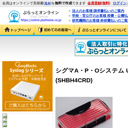
会員はオンラインで見積書(
)を
無料で作成
できます
会員登録(無料)
ログイン
見本
法人のお客様 請求書払いのご案内
学校・官公庁のお客様 校費・公費
研究機関のお客様 科研費払いのご案
シグマA・P・Oシステム U
(SHBH4CRD)