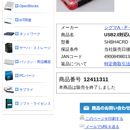
OpenBlocks
IoT関連
メーカー
シグマA・P
ネットワーク
商品名
USB2.0対応
型番
SHBH4CRD
サーバ・ストレージ
保証条件
当社販売日後
JANコード
49008498013
パソコン・周辺機器
返品について
特定商取引
PCパーツ
商品番号
12411311
本商品は販売を終了しました
サプライ
ソフト・ライセンス
このページを印刷する
メールでURLを送る