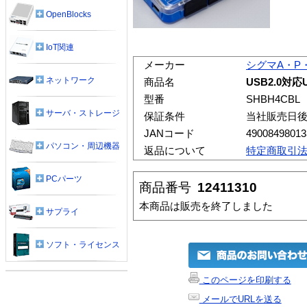
OpenBlocks
IoT関連
メーカー
シグマA・P
ネットワーク
商品名
USB2.0対応
型番
SHBH4CBL
サーバ・ストレージ
保証条件
当社販売日後
JANコード
49008498013
パソコン・周辺機器
返品について
特定商取引
PCパーツ
商品番号
12411310
本商品は販売を終了しました
サプライ
ソフト・ライセンス
このページを印刷する
メールでURLを送る