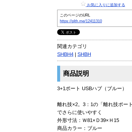
お気に入りに追加する
このページのURL
https://plth.me/12411310
関連カテゴリ
SHBH4
|
SHBH
商品説明
3+1ポート USBハブ（ブルー）
離れ技×2。3：1の「離れ技ポー
でさらに使いやすく
外形寸法：Ｗ81×Ｄ39×Ｈ15
商品カラー：ブルー