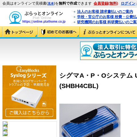
会員はオンラインで見積書(
)を
無料で作成
できます
会員登録(無料)
ログイン
見本
法人のお客様 請求書払いのご案内
学校・官公庁のお客様 校費・公費
研究機関のお客様 科研費払いのご案
シグマA・P・Oシステム U
(SHBH4CBL)