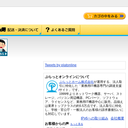
Tweets by platonline
ぷらっとオンラインについて
ぷらっとホーム株式会社
が運用する、法人取
引に特化した「業務用IT機器専門の調達支援
サイト」です。
1999年よりネットワーク機器、サーバ、スト
レージ、パソコン周辺機器、PCパーツ、ソフトウェ
ア、ライセンスなど、業務用IT機器中心に販売。品揃え
は業界トップクラスの約5.5万点です。法人取引に特化
し、学校・官公庁・一般法人のお客様の請求書後払いに
も対応しています。
IPv6への取り組み
会社概要
お客様からの声
もっと見る