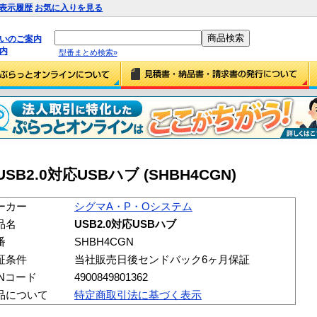
表示履歴
お気に入りを見る
払いのご案内
内
型番まとめ検索»
B2.0対応USBハブ (SHBH4CGN)
ーカー
シグマA・P・Oシステム
品名
USB2.0対応USBハブ
番
SHBH4CGN
証条件
当社販売日後センドバック6ヶ月保証
ANコード
4900849801362
品について
特定商取引法に基づく表示