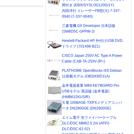
間付き (EBIX/SYSLOG120G/1Y)
内田洋行 イレーザーFB型(大) 7-337-
0040 (7-337-0040)
三菱電機 GX Developer 日本語版
(SW8D5C-GPPW-J)
Hewlett-Packard HP 外付けUSB DVD
ドライブ (701498-B21)
CISCO Japan 250V AC Type A Power
Cable (CAB-TA-250V-JP=)
PLAT'HOME OpenBlocks IX9 Debian
11搭載モデル (OBSIX9/D11A)
金井電器産業 MINI KEYBOARD Pro
USBモデル 英語版 (金井電器)
(HMB632KUS/R)
大電 100BASE-TX/FXメディアコンバ
ータ DN2800GE (DN2800GE)
エイム電子 光ファイバーケーブル
DLC/DSC MM62.5 2m (AFP2-
DLC/DSC-62-02)