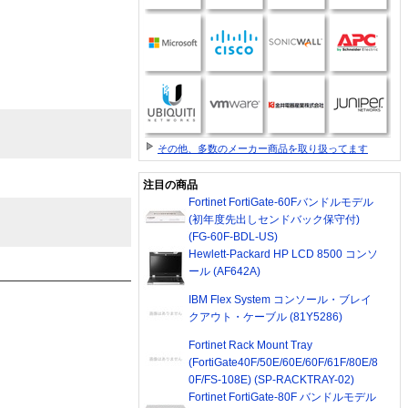
その他、多数のメーカー商品を取り扱ってます
注目の商品
Fortinet FortiGate-60Fバンドルモデル
(初年度先出しセンドバック保守付)
(FG-60F-BDL-US)
Hewlett-Packard HP LCD 8500 コンソ
ール (AF642A)
IBM Flex System コンソール・ブレイ
クアウト・ケーブル (81Y5286)
Fortinet Rack Mount Tray
(FortiGate40F/50E/60E/60F/61F/80E/8
0F/FS-108E) (SP-RACKTRAY-02)
Fortinet FortiGate-80F バンドルモデル