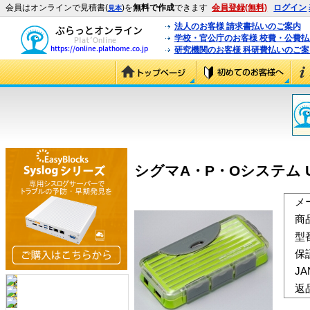
会員はオンラインで見積書(
)を
無料で作成
できます
会員登録(無料)
ログイン
見本
法人のお客様 請求書払いのご案内
学校・官公庁のお客様 校費・公費
研究機関のお客様 科研費払いのご案
シグマA・P・Oシステム US
メ
商
型
保
J
返