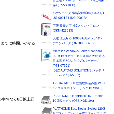
富士通 POS-Cサーマルロール紙(高保
存) (0722410-P)
パナソニック 感熱記録紙B4(6本入り)
UG-0001B4 (UG-0001B4)
応研 販売大臣 NX スタンドアロン
(OKN-423533)
大電 環境対応 1000BASE-T/X メディ
着までに時間がかかる
アコンバータ (DN1800SG2E)
Microsoft Windows Server Standard
2019 16コアライセンス 64bitWin対応
日本語版 5CAL付 DVDパッケージ
(P73-07691)
IDEC AUTO-ID SOLUTIONS バッテリ
ー BP-007 (BP-007)
TP-Link AX1800 壁面埋め込み型 Wi-Fi
6アクセスポイント (EAP615-WALL)
PLAT'HOME OpenBlocks IX9 Debian
の事情なく8日以上経
10搭載モデル (OBSIX9/D10A)
PLAT'HOME EasyBlocks Syslog 120G
サブスクリプション(保守サービス) 1年