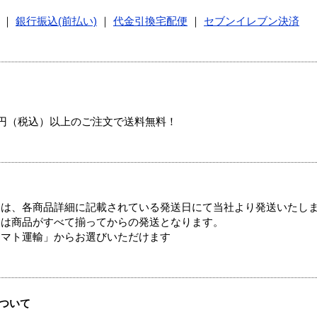
｜
銀行振込(前払い)
｜
代金引換宅配便
｜
セブンイレブン決済
00円（税込）以上のご注文で送料無料！
ては、各商品詳細に記載されている発送日にて当社より発送いたし
送は商品がすべて揃ってからの発送となります。
ヤマト運輸」からお選びいただけます
ついて