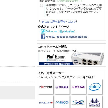
東京大学/K様
(ご利用期間2009年～)
“
請求書払いに対応していただいているので利用
しております。メールでの問い合わせにも丁寧
に対応していただけるので大変ありがたいで
す。
あなたの声をお寄せください!
公式アカウント / ページ
ぷらっとホーム社製品
当社ブランドの製品情報はこちら
人気・定番メーカー
ぷらっとオンラインで人気のメーカーをご紹介！