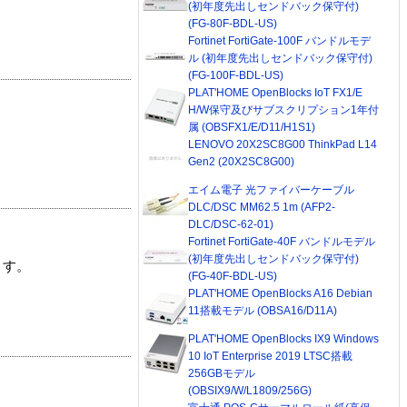
(初年度先出しセンドバック保守付)
(FG-80F-BDL-US)
Fortinet FortiGate-100F バンドルモデ
ル (初年度先出しセンドバック保守付)
(FG-100F-BDL-US)
PLAT'HOME OpenBlocks IoT FX1/E
H/W保守及びサブスクリプション1年付
属 (OBSFX1/E/D11/H1S1)
LENOVO 20X2SC8G00 ThinkPad L14
Gen2 (20X2SC8G00)
エイム電子 光ファイバーケーブル
DLC/DSC MM62.5 1m (AFP2-
DLC/DSC-62-01)
Fortinet FortiGate-40F バンドルモデル
(初年度先出しセンドバック保守付)
ます。
(FG-40F-BDL-US)
PLAT'HOME OpenBlocks A16 Debian
11搭載モデル (OBSA16/D11A)
PLAT'HOME OpenBlocks IX9 Windows
10 IoT Enterprise 2019 LTSC搭載
256GBモデル
(OBSIX9/W/L1809/256G)