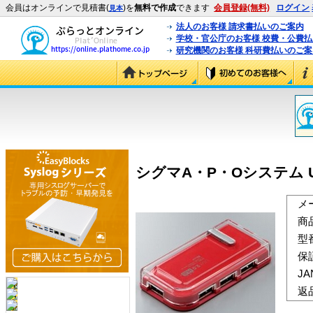
会員はオンラインで見積書(
)を
無料で作成
できます
会員登録(無料)
ログイン
見本
法人のお客様 請求書払いのご案内
学校・官公庁のお客様 校費・公費
研究機関のお客様 科研費払いのご案
シグマA・P・Oシステム USB
メ
商
型
保
J
返