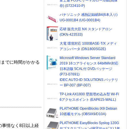
富士通 POS-Cサーマルロール紙(高保
存) (0722410-P)
パナソニック 感熱記録紙B4(6本入り)
UG-0001B4 (UG-0001B4)
応研 販売大臣 NX スタンドアロン
(OKN-423533)
大電 環境対応 1000BASE-T/X メディ
アコンバータ (DN1800SG2E)
Microsoft Windows Server Standard
着までに時間がかかる
2019 16コアライセンス 64bitWin対応
日本語版 5CAL付 DVDパッケージ
(P73-07691)
IDEC AUTO-ID SOLUTIONS バッテリ
ー BP-007 (BP-007)
TP-Link AX1800 壁面埋め込み型 Wi-Fi
6アクセスポイント (EAP615-WALL)
PLAT'HOME OpenBlocks IX9 Debian
10搭載モデル (OBSIX9/D10A)
PLAT'HOME EasyBlocks Syslog 120G
の事情なく8日以上経
サブスクリプション(保守サービス) 1年