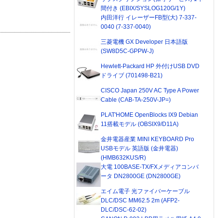
間付き (EBIX/SYSLOG120G/1Y)
内田洋行 イレーザーFB型(大) 7-337-
0040 (7-337-0040)
三菱電機 GX Developer 日本語版
(SW8D5C-GPPW-J)
Hewlett-Packard HP 外付けUSB DVD
ドライブ (701498-B21)
CISCO Japan 250V AC Type A Power
Cable (CAB-TA-250V-JP=)
PLAT'HOME OpenBlocks IX9 Debian
11搭載モデル (OBSIX9/D11A)
金井電器産業 MINI KEYBOARD Pro
USBモデル 英語版 (金井電器)
(HMB632KUS/R)
大電 100BASE-TX/FXメディアコンバ
ータ DN2800GE (DN2800GE)
エイム電子 光ファイバーケーブル
DLC/DSC MM62.5 2m (AFP2-
DLC/DSC-62-02)