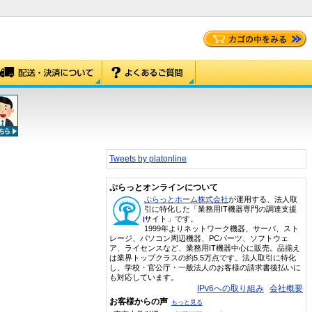
Tweets by platonline
ぷらっとオンラインについて
ぷらっとホーム株式会社
が運用する、法人取
引に特化した「業務用IT機器専門の調達支援
サイト」です。
1999年よりネットワーク機器、サーバ、スト
レージ、パソコン周辺機器、PCパーツ、ソフトウェ
ア、ライセンスなど、業務用IT機器中心に販売。品揃え
は業界トップクラスの約5.5万点です。法人取引に特化
し、学校・官公庁・一般法人のお客様の請求書後払いに
も対応しています。
IPv6への取り組み
会社概要
お客様からの声
もっと見る