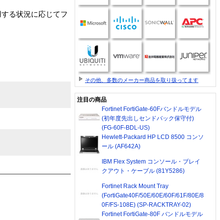
用する状況に応じてフ
その他、多数のメーカー商品を取り扱ってます
注目の商品
Fortinet FortiGate-60Fバンドルモデル
(初年度先出しセンドバック保守付)
(FG-60F-BDL-US)
Hewlett-Packard HP LCD 8500 コンソ
ール (AF642A)
IBM Flex System コンソール・ブレイ
クアウト・ケーブル (81Y5286)
Fortinet Rack Mount Tray
(FortiGate40F/50E/60E/60F/61F/80E/8
0F/FS-108E) (SP-RACKTRAY-02)
Fortinet FortiGate-80F バンドルモデル