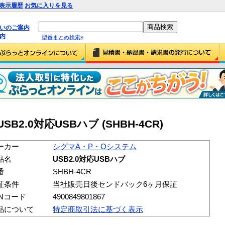
表示履歴
お気に入りを見る
払いのご案内
内
型番まとめ検索»
2.0対応USBハブ (SHBH-4CR)
ーカー
シグマA・P・Oシステム
品名
USB2.0対応USBハブ
番
SHBH-4CR
証条件
当社販売日後センドバック6ヶ月保証
ANコード
4900849801867
品について
特定商取引法に基づく表示