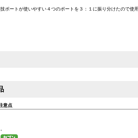
れ技ポートが使いやすい４つのポートを３：１に振り分けたので使
品
注意点
す。