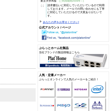
東京大学/K様
(ご利用期間2009年～)
“
請求書払いに対応していただいているので利用
しております。メールでの問い合わせにも丁寧
に対応していただけるので大変ありがたいで
す。
あなたの声をお寄せください!
公式アカウント / ページ
ぷらっとホーム社製品
当社ブランドの製品情報はこちら
人気・定番メーカー
ぷらっとオンラインで人気のメーカーをご紹介！