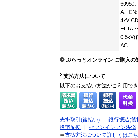
60950、
A、EN:
4kV C
EFT/バ
0.5kV
AC
ぷらっとオンライン ご購入の
支払方法について
以下のお支払い方法がご利用で
売掛取引(後払い)
｜
銀行振込(後
換宅配便
｜
セブンイレブン決済
⇒
支払方法について詳しくはこ