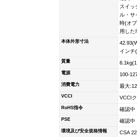
スイッチ
ル・サイ
時(オ
用した
本体外形寸法
42.93(
インチ(H
質量
6.1kg(1
電源
100-1
消費電力
最大:1
VCCI
VCCI
RoHS指令
確認中
PSE
確認中
環境及び安全規格情報
CSA 22