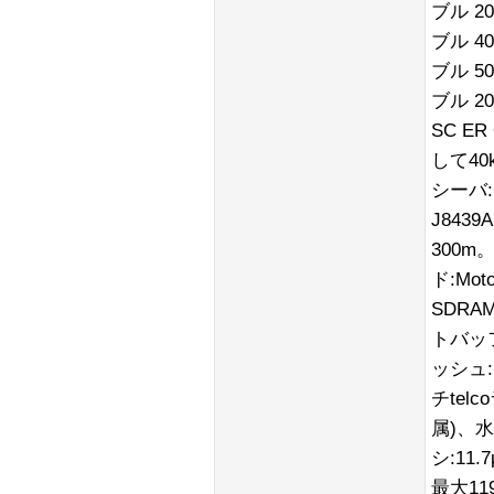
ブル 2
ブル 4
ブル 5
ブル 200
SC E
して40k
シーバ:
J84
300
ド:Mot
SDRA
トバッ
ッシュ
チte
属)、
シ:11
最大11