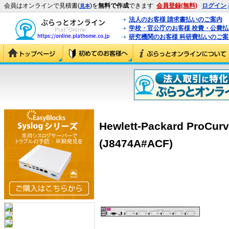
会員はオンラインで見積書(
)を
無料で作成
できます
会員登録(無料)
ログイン
見本
法人のお客様 請求書払いのご案内
学校・官公庁のお客様 校費・公費
研究機関のお客様 科研費払いのご案
Hewlett-Packard ProCurv
(J8474A#ACF)