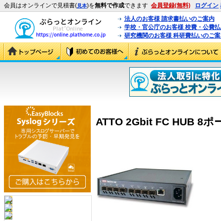
会員はオンラインで見積書(
)を
無料で作成
できます
会員登録(無料)
ログイン
見本
法人のお客様 請求書払いのご案内
学校・官公庁のお客様 校費・公費
研究機関のお客様 科研費払いのご案
ATTO 2Gbit FC HUB 8ポ